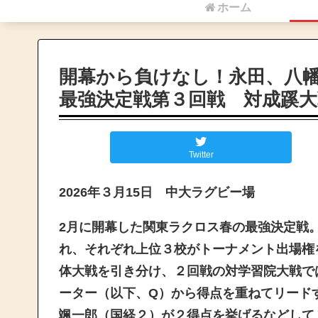
ホーム
開幕から負けなし！永田、八
最強決定戦第３回戦 対成蹊大
Twitter
2026年３月15日 中大ラグビー場
2月に開幕した関東ラクロス春の最強決定戦
れ、それぞれ上位３校がトーナメント出場権
体大戦を引き分け、２回戦の対学習院大戦で
ーター（以下、Q）から得点を重ねてリード
颯一郎（
国経２）
が２得点を挙げるなどして