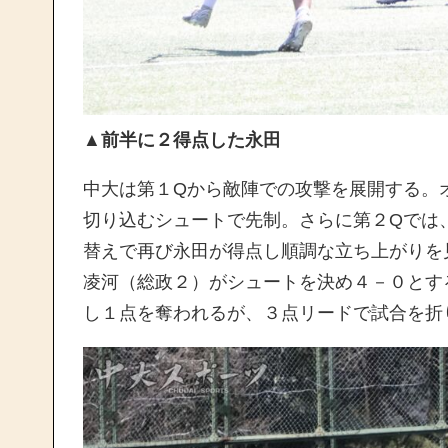
▲前半に２得点した永田
中大は第１Qから敵陣での攻撃を展開する。
切り込むシュートで先制。さらに第２Qでは
替えで再び永田が得点し順調な立ち上がりを
凌河（総政２）がシュートを決め４－０とす
し１点を奪われるが、３点リードで試合を折