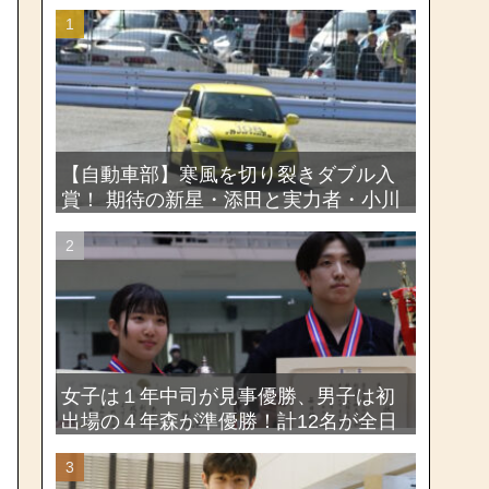
【自動車部】寒風を切り裂きダブル入
賞！ 期待の新星・添田と実力者・小川
が魅せたー関東学生ジムカーナ新人戦
大会2026
女子は１年中司が見事優勝、男子は初
出場の４年森が準優勝！計12名が全日
本出場権を獲得―第58回関東女子学生
剣道選手権大会・第72回関東学生剣道