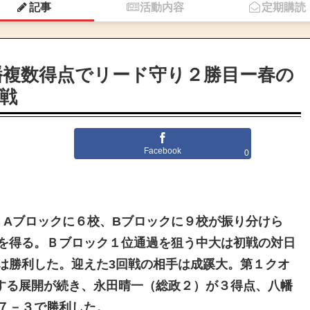
記事
活動内容
定期購読
幡複数得点でリード守り２勝目ー春の
戦
Facebook
0
。Aブロックに６校、Bブロックに９校が振り分けら
を得る。Ｂブロック１位通過を狙う中大は初戦の対日
は勝利した。迎えた3回戦の相手は成蹊大。第１クオ
する展開が続き、永田晴一（総政２
）が３得点、八幡
７－３で勝利した。