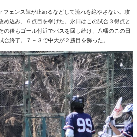
ィフェンス陣が止めるなどして流れを絶やさない。攻
攻め込み、６点目を挙げた。永田はこの試合３得点と
その後もゴール付近でパスを回し続け、八幡のこの日
試合終了。７－３で中大が２勝目を飾った。