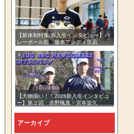
選手権大会
【新体制特集/新入生インタビュー】バ
レーボール部 坂本アンディ世凪
【大物揃い！！2026新入生インタビュ
ー】第２回 吉野颯真・宮本楽久
アーカイブ