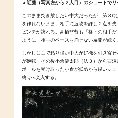
▲近藤（写真左から２人目）のシュートでリ
このまま突き放したい中大だったが、第３Q
を作れないまま、相手に速攻を許し２点を失
ピンチが訪れる。高橋監督も「格下の相手だ
ように、相手のペースを崩せない展開が続く
しかしここで粘り強い中大が好機を引き寄せ
が逆転、その後小倉健太郎（法３）から西澤
ボールを受け取った小倉が低めから鋭いシュ
終Ｑへ突入する。