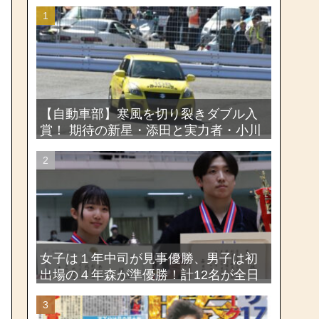
【自動車部】寒風を切り裂きダブル入
賞！ 期待の新星・添田と実力者・小川
が魅せたー関東学生ジムカーナ新人戦
大会2026
女子は１年中司が見事優勝、男子は初
出場の４年森が準優勝！計12名が全日
本出場権を獲得―第58回関東女子学生
剣道選手権大会・第72回関東学生剣道