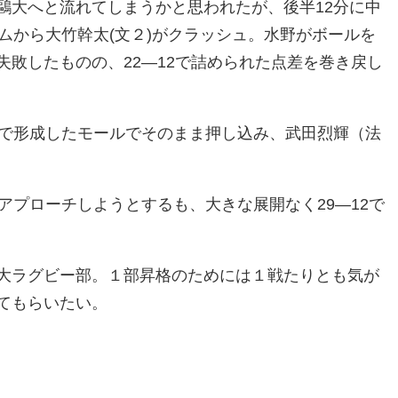
鷗大へと流れてしまうかと思われたが、後半12分に中
ムから大竹幹太(文２)がクラッシュ。水野がボールを
敗したものの、22―12で詰められた点差を巻き戻し
近で形成したモールでそのまま押し込み、武田烈輝（法
アプローチしようとするも、大きな展開なく29―12で
大ラグビー部。１部昇格のためには１戦たりとも気が
てもらいたい。