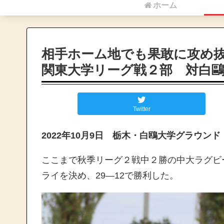
ホーム
相手ホーム地でも果敢に攻め抜
関東大学リーグ戦２部 対白
Twitter
2022年10月9日 栃木・白鴎大学グラウンド
ここまで秋季リーグ２戦中２勝の中大ラグビ
ライを決め、29―12で勝利した。