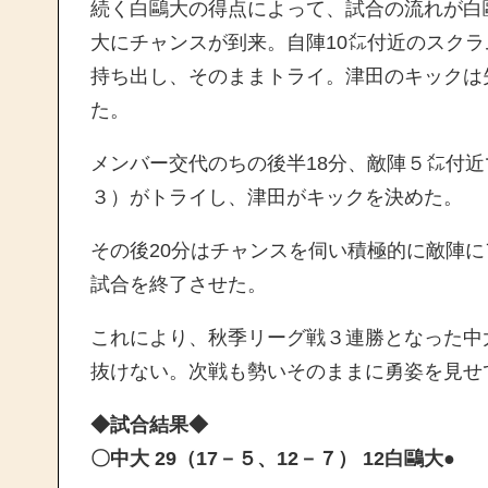
続く白鷗大の得点によって、試合の流れが白
大にチャンスが到来。自陣10㍍付近のスクラ
持ち出し、そのままトライ。津田のキックは失
た。
メンバー交代のちの後半18分、敵陣５㍍付
３）がトライし、津田がキックを決めた。
その後20分はチャンスを伺い積極的に敵陣に
試合を終了させた。
これにより、秋季リーグ戦３連勝となった中
抜けない。次戦も勢いそのままに勇姿を見せ
◆試合結果◆
〇中大 29（17－５、12－７） 12白鷗大●