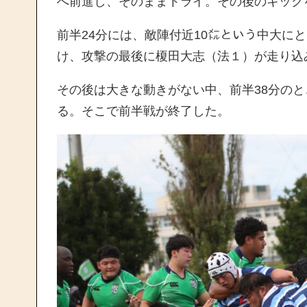
へ前進し、そのままトライ。その後のキック
前半24分には、敵陣付近10㍍という中大に
け、攻撃の最後に榎田大志（法１）が走り込
その後は大きな動きがない中、前半38分の
る。そこで前半戦が終了した。