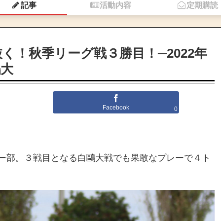
記事
活動内容
定期購読
く！秋季リーグ戦３勝目！─2022年
鷗大
Facebook
0
ー部。３戦目となる白鷗大戦でも果敢なプレーで４ト