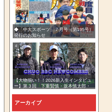
選手権大会
◆「中大スポーツ」７月号（第195号）
発行のお知らせ
【大物揃い！！2026新入生インタビュ
ー】第３回 下重賢慎・坂本慎太郎・
西村一毅
アーカイブ