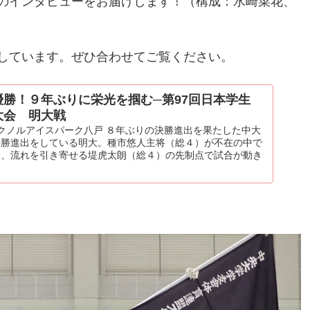
のインタビューをお届けします！（構成：水崎菜花、
しています。ぜひ合わせてご覧ください。
勝！９年ぶりに栄光を掴む─第97回日本学生
大会 明大戦
 テクノルアイスパーク八戸 ８年ぶりの決勝進出を果たした中大
決勝進出をしている明大。種市悠人主将（総４）が不在の中で
き、流れを引き寄せる堤虎太朗（総４）の先制点で試合が動き