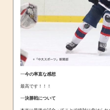
一
今の率直な感想
最高です！！！
一
決勝戦について