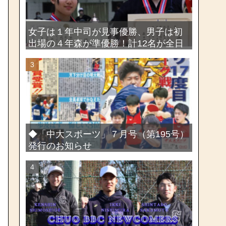
女子は１年中司が見事優勝、男子は初
出場の４年森が準優勝！計12名が全日
本出場権を獲得―第58回関東女子学生
剣道選手権大会・第72回関東学生剣道
選手権大会
◆「中大スポーツ」７月号（第195号）
発行のお知らせ