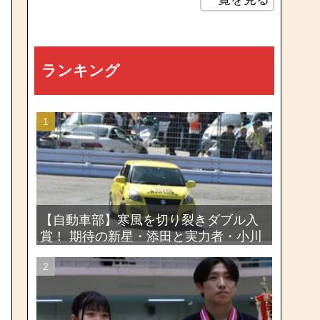
ランキング
【自動車部】寒風を切り裂きダブル入
賞！ 期待の新星・添田と実力者・小川
が魅せたー関東学生ジムカーナ新人戦
大会2026