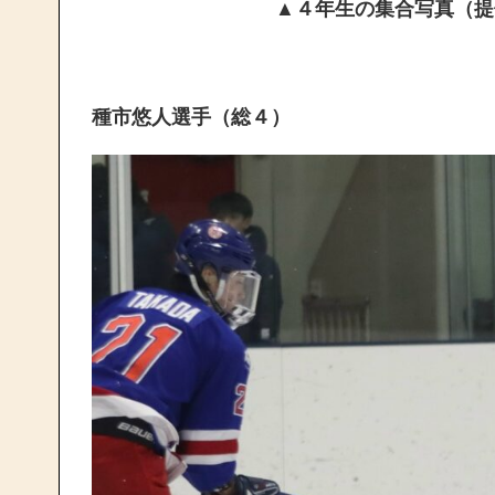
▲４年生の集合写真（提
種市悠人選手（総４）