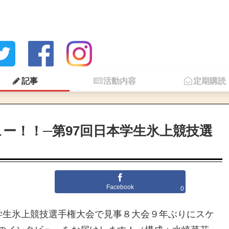
記事
活動内容
定期購読
ー！！─第97回日本学生氷上競技選
Facebook
0
日本学生氷上競技選手権大会で見事８大会９年ぶりにスケ