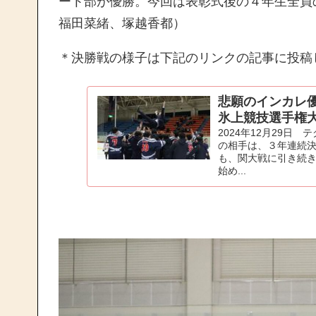
ート部が優勝。今回は表彰式後の４年生全員
福田菜緒、塚越香都）
＊決勝戦の様子は下記のリンクの記事に投稿
悲願のインカレ優
氷上競技選手権
2024年12月29日
の相手は、３年連続
も、関大戦に引き続
始め...