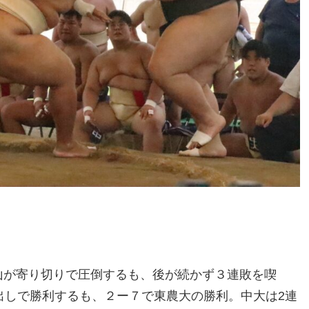
山が寄り切りで圧倒するも、後が続かず３連敗を喫
出しで勝利するも、２ー７で東農大の勝利。中大は2連