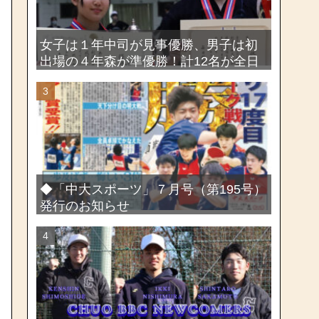
女子は１年中司が見事優勝、男子は初
出場の４年森が準優勝！計12名が全日
本出場権を獲得―第58回関東女子学生
剣道選手権大会・第72回関東学生剣道
選手権大会
◆「中大スポーツ」７月号（第195号）
発行のお知らせ