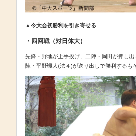
▲今大会初勝利を引き寄せる
・四回戦（対日体大）
先鋒・野地が上手投げ、二陣・岡田が押し出
陣・平野颯人(法４)が送り出しで勝利する