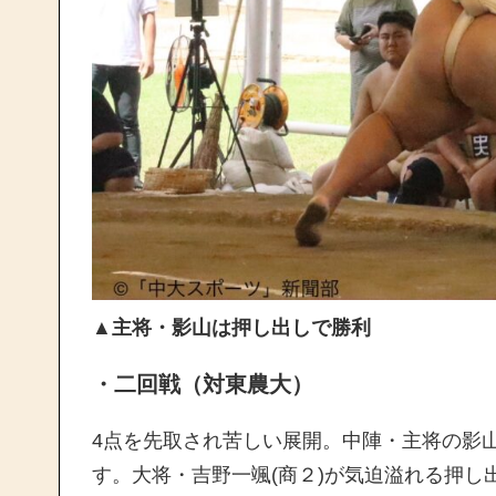
▲主将・影山は押し出しで勝利
・二回戦（対東農大）
4点を先取され苦しい展開。中陣・主将の影
す。大将・吉野一颯(商２)が気迫溢れる押し