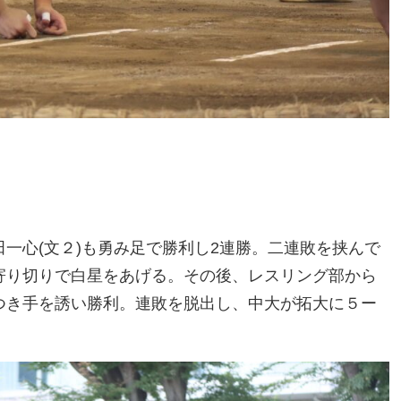
田一心(文２)も勇み足で勝利し2連勝。二連敗を挟んで
が寄り切りで白星をあげる。その後、レスリング部から
のつき手を誘い勝利。連敗を脱出し、中大が拓大に５ー