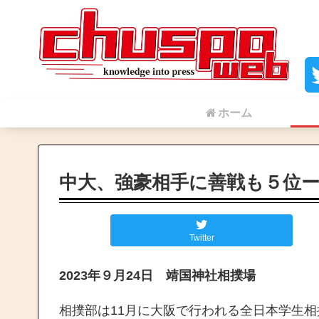
ホーム
中大、強豪相手に善戦も５位ー
Twitter
2023年９月24日 靖国神社相撲場
相撲部は11月に大阪で行われる全日本学生