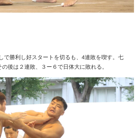
しで勝利し好スタートを切るも、4連敗を喫す。七
もその後は２連敗、３ー６で日体大に敗れる。