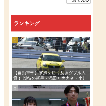
ランキング
【自動車部】寒風を切り裂きダブル入
賞！ 期待の新星・添田と実力者・小川
が魅せたー関東学生ジムカーナ新人戦
大会2026