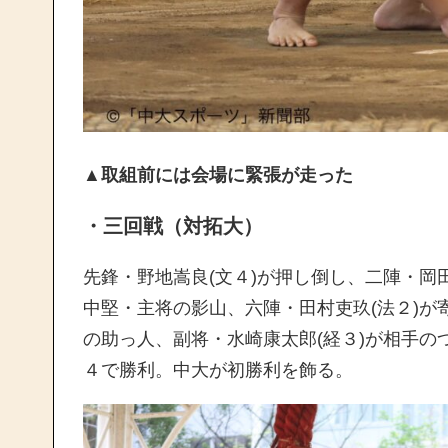
▲取組前には会場に緊張が走った
・三回戦（対拓大）
先鋒・野地嵩良(文４)が押し倒し、二陣・岡
中堅・主将の影山、六陣・田村吏玖(法２)
の助っ人、副将・水崎康太郎(経３)が相手
４で勝利。中大が初勝利を飾る。