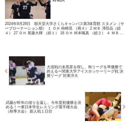
2024年9月28日 順天堂大学さくらキャンパス第3体育館 スタメン（サ
ーブローテーション順） １ ＯＨ 柿崎晃 （商４） 2 ＭＢ 澤田晶（総
４） 27 ＯＨ 尾藤大輝 （経１） 18 ＯＨ 舛本颯真 （総２） ４ ＭＢ ...
大混戦の末黒星を喫し、秋リーグを準優勝で
終えるー関東大学アイスホッケーリーグ戦 決
勝リーグ 対東洋大
武藤が昨年の借りを返し、今年度初優勝を決
める！ー東日本学生レスリング選手権大会
（秋季大会） 新人戦１日目