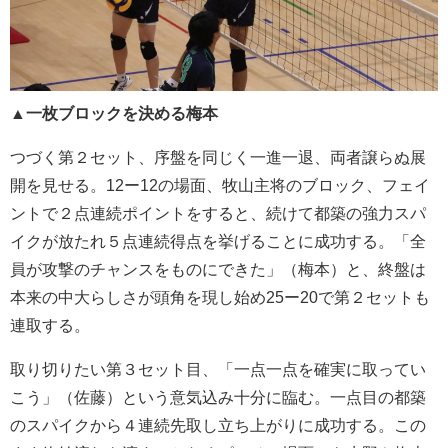
▲一枚ブロックを決める梅本
つづく第２セット、序盤を同じく一進一退、両者譲らぬ展
開を見せる。12ー12の場面、牧山主将のブロック、フェイ
ントで２点連続ポイントをすると、続けて都築の強力スパ
イクが放たれ５点連続得点を挙げることに成功する。「全
員が攻撃のチャンスをものにできた」（梅本）と、終盤は
本来の中大らしさが頭角を現し始め25ー20で第２セットも
連取する。
取り切りたい第３セット目、「一点一点を確実に取ってい
こう」（佐藤）という意気込み十分に臨む。一点目の都築
のスパイクから４連続先取し立ち上がりに成功する。この