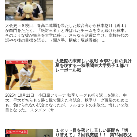
大会史上８校目、春高二連覇を果たした駿台高から秋本悠月（総１）
が白門をたたく。「絶対王者」と呼ばれたチームを支え続けた秋本。
そのような彼が舞台を大学に移し、さらなる活躍に向け、高校時代の
話や今後の目標を語る。（聞き手、構成：塚越香都） ...
大激闘の末悔しい敗戦 今季2つ目の負け
バレーボール部
星を喫するー秋季関東大学男子１部バ
レーボール戦
2025年10月11日 小田原アリーナ 秋季リーグも折り返しを迎え、中
大、早大どちらも５勝１敗で迎えた今試合。秋季リーグ優勝のために
も、負けられない試合となったが、フルセットの末敗北。悔しい２敗
目となった。 スタメン（サ...
１セット目を落とし苦しい展開も「切
バレーボール部
り替えて」２回戦突破！！─第76回秩父