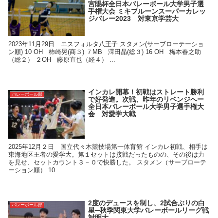
宮賜杯全日本バレーボール大学男子選
手権大会 ミキプルーンスーパーカレッ
ジバレー2023 対東京学芸大
2023年11月29日 エスフォルタ八王子 スタメン(サーブローテーショ
ン順) 10 OH 柿崎晃(商３) ７MB 澤田晶(総３) 16 OH 梅本春之助
（総２） ２OH 藤原直也（経４） ...
インカレ開幕！初戦はストレート勝利
バレーボール部
で好発進。次戦、昨年のリベンジへー
全日本バレーボール大学男子選手権大
会 対愛学大戦
2025年12月２日 国立代々木競技場第一体育館 インカレ初戦、相手は
東海地区王者の愛学大。第１セットは接戦だったものの、その後は力
を見せ、セットカウント３－０で快勝した。 スタメン（サーブローテ
ーション順） 10...
2度のデュースを制し、2試合ぶりの白
バレーボール部
星─秋季関東大学バレーボールリーグ戦
対明大