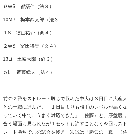
９WS 都築仁（法３）
10MB 梅本鈴太郎（法３）
１S 牧山祐介（商４）
２WS 富田将馬（文４）
13Li 土岐大陽（経３）
５Li 斎藤総人（法４）
前の２戦をストレート勝ちで収めた中大は３日目に大産大
との一戦に進んだ。「１日目よりも相手のレベルが高くな
っていく中で、うまく対応できた」（佐藤）と、序盤競り
合う場面も見られたが１セットも許すことなく今回もスト
レート勝ちでこの試合を終え、次戦は「勝負の一戦」（佐