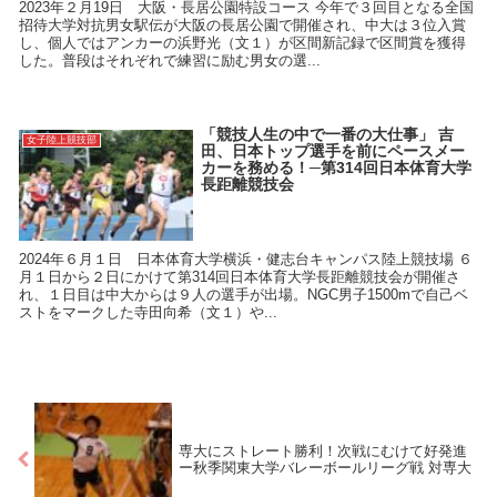
2023年２月19日 大阪・長居公園特設コース 今年で３回目となる全国
招待大学対抗男女駅伝が大阪の長居公園で開催され、中大は３位入賞
し、個人ではアンカーの浜野光（文１）が区間新記録で区間賞を獲得
した。普段はそれぞれで練習に励む男女の選...
「競技人生の中で一番の大仕事」 吉
女子陸上競技部
田、日本トップ選手を前にペースメー
カーを務める！─第314回日本体育大学
長距離競技会
2024年６月１日 日本体育大学横浜・健志台キャンパス陸上競技場 ６
月１日から２日にかけて第314回日本体育大学長距離競技会が開催さ
れ、１日目は中大からは９人の選手が出場。NGC男子1500mで自己ベ
ストをマークした寺田向希（文１）や...
専大にストレート勝利！次戦にむけて好発進
ー秋季関東大学バレーボールリーグ戦 対専大