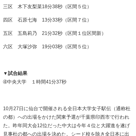
三区 木下友梨菜18分38秒（区間５位）
四区 石原七海 13分33秒（区間７位）
五区 五島莉乃 21分32秒（区間１位区間新）
六区 大塚沙弥 19分03秒（区間５位）
▼
試合結果
➃中央大学 １時間41分37秒
10月27日に仙台で開催される全日本大学女子駅伝（通称杜
の都）への出場をかけた関東予選が千葉県印西市で行われ
た。昨年同大会12位だった中大は今年４位と大躍進を遂げ
見事杜の都への出場を決めた。シード校を除き全日本に出