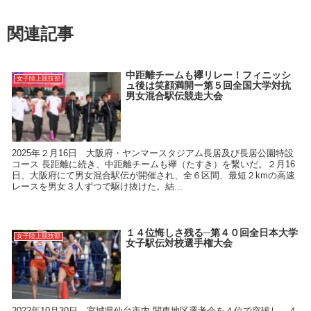
関連記事
中距離チームも襷リレー！フィニッシ
女子陸上競技部
ュ後は笑顔満開ー第５回全国大学対抗
男女混合駅伝競走大会
2025年２月16日 大阪府・ヤンマースタジアム長居及び長居公園特設
コース 長距離に続き、中距離チームも襷（たすき）を繋いだ。２月16
日、大阪府にて男女混合駅伝が開催され、全６区間、最短２kmの高速
レースを男女３人ずつで駆け抜けた。結...
１４位悔しさ残る─第４０回全日本大学
女子陸上競技部
女子駅伝対校選手権大会
2022年10月30日 宮城県仙台市内 関東地区選考会を４位で突破し、４