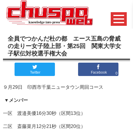
全員でつかんだ杜の都 エース五島の脅威
の走りー女子陸上部・第25回 関東大学女
子駅伝対校選手権大会
Twitter
Facebook
0
９月29日 印西市千葉ニュータウン周回コース
▼
メンバー
一区 渡邉美優16分30秒（区間13位）
二区 斎藤菜月12分21秒（区間20位）