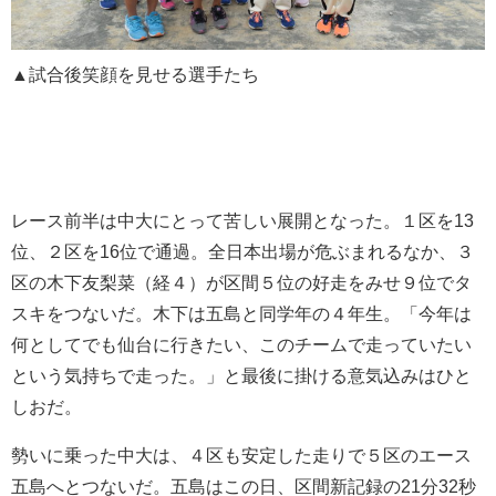
▲試合後笑顔を見せる選手たち
レース前半は中大にとって苦しい展開となった。１区を13
位、２区を16位で通過。全日本出場が危ぶまれるなか、３
区の木下友梨菜（経４）が区間５位の好走をみせ９位でタ
スキをつないだ。木下は五島と同学年の４年生。「今年は
何としてでも仙台に行きたい、このチームで走っていたい
という気持ちで走った。」と最後に掛ける意気込みはひと
しおだ。
勢いに乗った中大は、４区も安定した走りで５区のエース
五島へとつないだ。五島はこの日、区間新記録の21分32秒