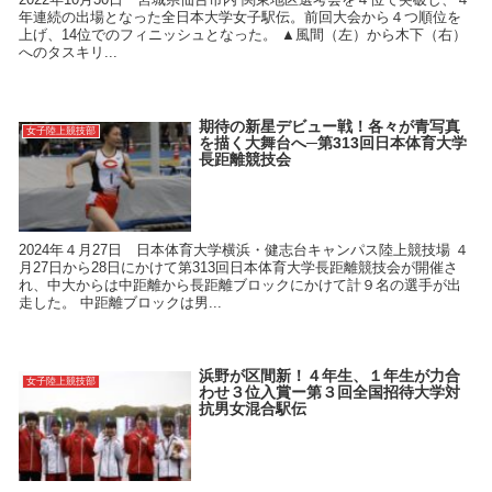
年連続の出場となった全日本大学女子駅伝。前回大会から４つ順位を
上げ、14位でのフィニッシュとなった。 ▲風間（左）から木下（右）
へのタスキリ...
期待の新星デビュー戦！各々が青写真
女子陸上競技部
を描く大舞台へ─第313回日本体育大学
長距離競技会
2024年４月27日 日本体育大学横浜・健志台キャンパス陸上競技場 ４
月27日から28日にかけて第313回日本体育大学長距離競技会が開催さ
れ、中大からは中距離から長距離ブロックにかけて計９名の選手が出
走した。 中距離ブロックは男...
浜野が区間新！４年生、１年生が力合
女子陸上競技部
わせ３位入賞ー第３回全国招待大学対
抗男女混合駅伝