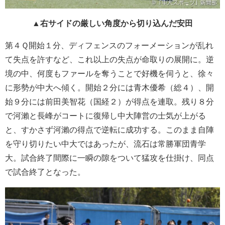
▲右サイドの厳しい角度から切り込んだ安田
第４Ｑ開始１分、ディフェンスのフォーメーションが乱れ
て失点を許すなど、これ以上の失点が命取りの展開に。逆
境の中、何度もファールを奪うことで好機を伺うと、徐々
に形勢が中大へ傾く。開始２分には青木優希（総４）、開
始９分には前田美智花（国経２）が得点を連取。残り８分
で河瀨と長峰がコートに復帰し中大陣営の士気が上がる
と、すかさず河瀨の得点で逆転に成功する。このまま自陣
を守り切りたい中大ではあったが、流石は常勝軍団青学
大。試合終了間際に一瞬の隙をついて猛攻を仕掛け、同点
で試合終了となった。