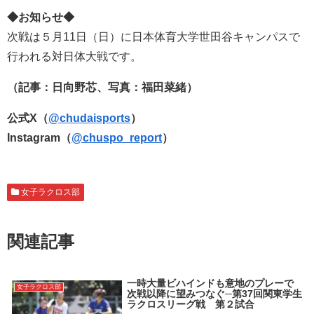
◆お知らせ◆
次戦は５月11日（日）に日本体育大学世田谷キャンパスで
行われる対日体大戦です。
（記事：日向野芯、写真：福田菜緒）
公式X（
@chudaisports
）
Instagram（
@chuspo_report
）
女子ラクロス部
関連記事
一時大量ビハインドも意地のプレーで
女子ラクロス部
次戦以降に望みつなぐ─第37回関東学生
ラクロスリーグ戦 第２試合