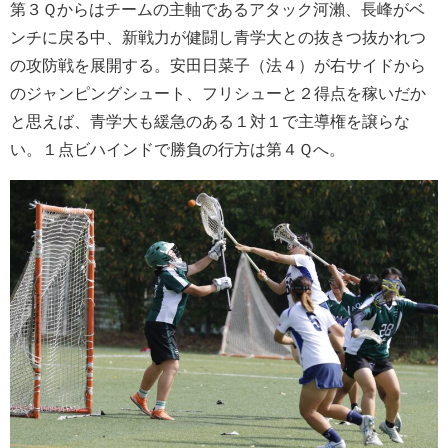
第３Ｑからはチームの主軸であるアタック河瀨、長峰がベ
ンチに戻る中、新戦力が健闘し青学大との抜きつ抜かれつ
の攻防戦を展開する。安田日菜子（法４）が右サイドから
のジャンピングシュート、フリシューと２得点を稼いだか
と思えば、青学大も緩急のある１対１で主導権を譲らな
い。１点ビハインドで勝負の行方は第４Ｑへ。