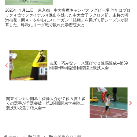
2026年４月11日 東京都・中大多摩キャンパスラグビー場 昨年はブロ
ック４位でファイナル４進出を逃した中大女子ラクロス部。主将の河
瀨柚花（商４）を中心にスローガン「結翔」を掲げて新シーズンが開
幕した。昨秋にリーグ戦で敗れた学習院大と...
吉居、巧みなレース運びで２連覇達成─第59
回織田幹雄記念国際陸上競技大会
関東インカレ開幕！佐藤大介が７位入賞！多
くの選手が予選突破ー第104回関東学生陸上
競技対校選手権大会ー
ホーム
記事
女子ラクロス部