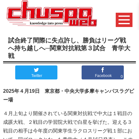
試合終了間際に失点許し、勝負はリーグ戦
へ持ち越しへ─関東対抗戦第３試合 青学大
戦
Twitter
Facebook
0
2025
年４月19日 東京都・中央大学多摩キャンパスラグビ
ー場
４月上旬より開催されている関東対抗戦で中大は１戦目の
成蹊大戦、２戦目の学習院大戦で白星を挙げた。迎える３
戦目の相手は今年度の関東学生ラクロスリーグ戦１部にお