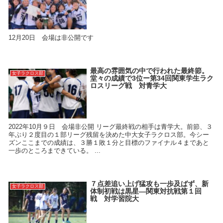
12月20日 会場は非公開です
最高の雰囲気の中で行われた最終節。
女子ラクロス部
堂々の成績で3位ー第34回関東学生ラク
ロスリーグ戦 対青学大
2022年10月９日 会場非公開 リーグ最終戦の相手は青学大。前節、３
年ぶり２度目の１部リーグ残留を決めた中大女子ラクロス部。今シー
ズンここまでの成績は、３勝１敗１分と目標のファイナル４まであと
一歩のところまできている。 ...
７点差追い上げ猛攻も一歩及ばず、新
女子ラクロス部
体制初戦は黒星―関東対抗戦第１回
戦 対学習院大