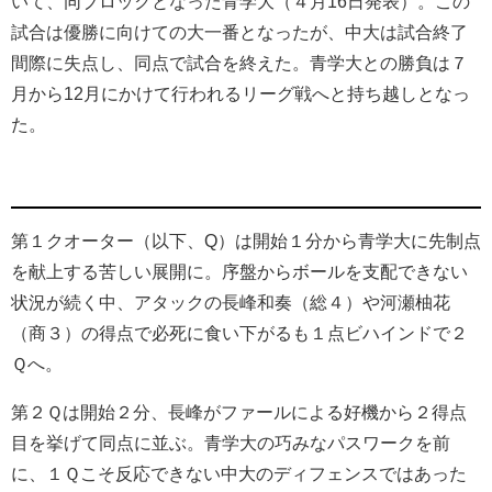
いて、同ブロックとなった青学大（４月16日発表）。この
試合は優勝に向けての大一番となったが、中大は試合終了
間際に失点し、同点で試合を終えた。青学大との勝負は７
月から12月にかけて行われるリーグ戦へと持ち越しとなっ
た。
第１クオーター（以下、Q）は開始１分から青学大に先制点
を献上する苦しい展開に。序盤からボールを支配できない
状況が続く中、アタックの長峰和奏（総４）や河瀬柚花
（商３）の得点で必死に食い下がるも１点ビハインドで２
Ｑへ。
第２Ｑは開始２分、長峰がファールによる好機から２得点
目を挙げて同点に並ぶ。青学大の巧みなパスワークを前
に、１Ｑこそ反応できない中大のディフェンスではあった