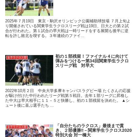
2025年７月19日 東京・駒沢オリンピック公園補助球技場 ７月上旬よ
り開催されている関東学生ラクロスリーグ戦は19日、日大との第２試
合が行われた。第１試合の早大戦は一時リードをする展開も後半に逆
転を許し敗北を喫する。３年連続のファイ...
初の１部残留！ファイナル４に向けて
女子ラクロス部
弾みをつけるー第34回関東学生ラクロ
スリーグ戦 対早大
2022年10月２日 中央大学多摩キャンパスラグビー場 たくさんの応援
が駆け付けた中行われたリーグ戦第５戦目。去年１部リーグに昇格し
た中大は早大相手に１１－５と快勝し、初の１部残留を決めた。 ▲シ
ュート後に喜ぶ選手たち ...
「自分たちのラクロス」最後まで貫
女子ラクロス部
き、２部優勝‼－関東学生ラクロス2020
特別大会 対一橋大