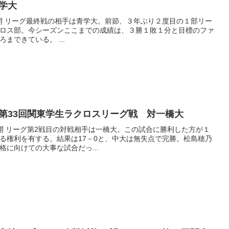
学大
公開 リーグ最終戦の相手は青学大。前節、３年ぶり２度目の１部リー
ロス部。今シーズンここまでの成績は、３勝１敗１分と目標のファ
まできている。 ...
第33回関東学生ラクロスリーグ戦 対一橋大
非公開 リーグ第2戦目の対戦相手は一橋大。この試合に勝利した方が１
る権利を有する。結果は17－0と、中大は無失点で完勝。松島穂乃
に向けての大事な試合だっ...