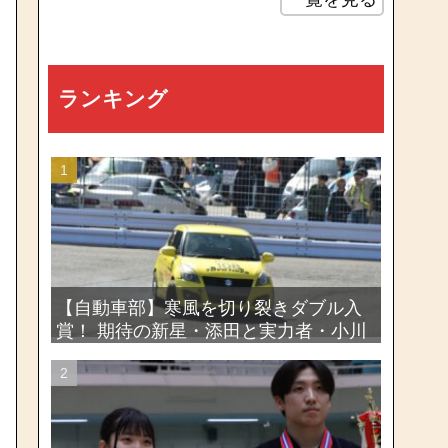
ランキング
【自動車部】寒風を切り裂きダブル入
賞！ 期待の新星・添田と実力者・小川
が魅せたー関東学生ジムカーナ新人戦
大会2026