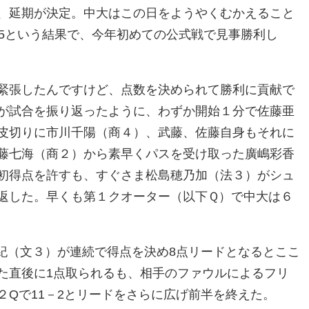
、延期が決定。中大はこの日をようやくむかえること
－5という結果で、今年初めての公式戦で見事勝利し
緊張したんですけど、点数を決められて勝利に貢献で
が試合を振り返ったように、わずか開始１分で佐藤亜
皮切りに市川千陽（商４）、武藤、佐藤自身もそれに
藤七海（商２）から素早くパスを受け取った廣嶋彩香
初得点を許すも、すぐさま松島穂乃加（法３）がシュ
返した。早くも第１クオーター（以下Ｑ）で中大は６
紀（文３）が連続で得点を決め8点リードとなるとここ
た直後に1点取られるも、相手のファウルによるフリ
Qで11－2とリードをさらに広げ前半を終えた。