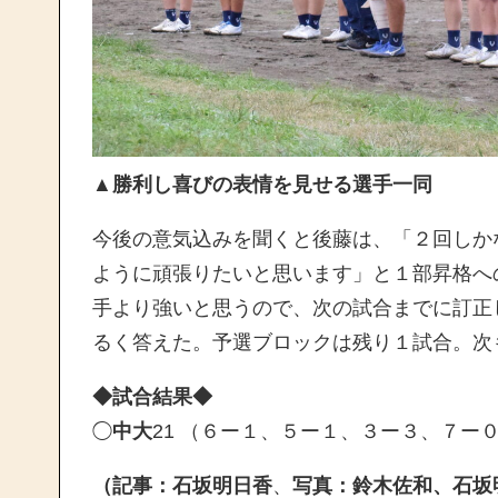
▲
勝利し喜びの表情を見せる選手一同
今後の意気込みを聞くと後藤は、「２回しか
ように頑張りたいと思います」と１部昇格へ
手より強いと思うので、次の試合までに訂正
るく答えた。予選ブロックは残り１試合。次
◆試合結果◆
◯
中大
21 （６ー１、５ー１、３ー３、７ー０
（記事：石坂明日香
、
写真：鈴木佐和、石坂