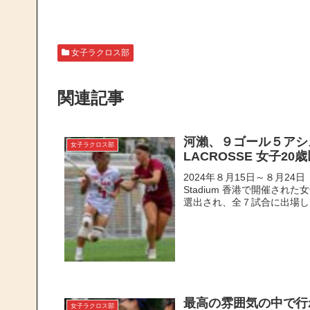
女子ラクロス部
関連記事
河瀨、９ゴール５アシ
女子ラクロス部
LACROSSE 女子
2024年８月15日～８月24日 
Stadium 香港で開催さ
選出され、全７試合に出場し..
最高の雰囲気の中で行
女子ラクロス部