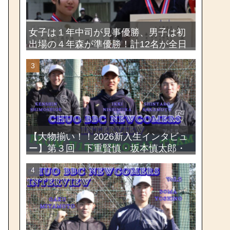
女子は１年中司が見事優勝、男子は初
出場の４年森が準優勝！計12名が全日
本出場権を獲得―第58回関東女子学生
剣道選手権大会・第72回関東学生剣道
選手権大会
【大物揃い！！2026新入生インタビュ
ー】第３回 下重賢慎・坂本慎太郎・
西村一毅