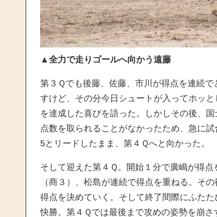
▲
全力で走りゴールへ向かう遠藤
第３Ｑでも後藤、佐藤、市川が得点を連続で
すけど、その分今日シュートが入ってホッと
を達成した喜びを語った。しかしその後、国
点数を取られることがなかったため、急に試
5とリードしたまま、第４Ｑへと向かった。
そして迎えた第４Ｑ。開始１分で廣嶋が得点
（商３）、松島が連続で得点を重ねる。その
得点を決めていく。そして終了間際にふたた
快勝。第４Ｑでは最後まで攻めの姿勢を崩さ