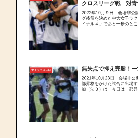
クロスリーグ戦 対青
2022年10月９日 会場非
グ残留を決めた中大女子ラク
イナル４まであと一歩のところ
無失点で抑え完勝！ー
女子ラクロス部
2021年10月23日 会場
部昇格をかけた試合に出場す
加（法３）は「今日は一部昇格