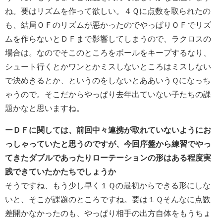
ね。要はリズムを作って欲しい。４Ｑに点数を取られたの
も、結局ＯＦのリズムが悪かったのでやっぱりＯＦでリズ
ムを作らないとＤＦまで影響してしまうので、ラクロスの
場合は。なのでそこのところをボールをキープするなり、
シュート行くとかワンとかミスしないところはミスしない
で決めきるとか、というのをしないとああいうＱになっち
ゃうので。そこだからやっぱり去年出ていない子たちの課
題かなと思いますね。
ーＤＦに関しては、前回中々連携が取れていないようにお
っしゃっていたと思うのですが、今回序盤から練習でやっ
てきたダブルであったりローテーションの形はある程度実
践できていたかたちでしょうか
そうですね、もう少し早く１Ｑの最初からできる形にしな
いと、そこが課題のところですね。要は１Ｑそんなに点数
差開かなかったのも、やっぱり相手の出方自体をもうちょ