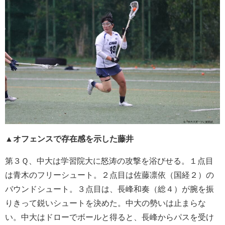
▲オフェンスで存在感を示した藤井
第３Ｑ、中大は学習院大に怒涛の攻撃を浴びせる。１点目
は青木のフリーシュート。２点目は佐藤凛依（国経２）の
バウンドシュート。３点目は、長峰和奏（総４）が腕を振
りきって鋭いシュートを決めた。中大の勢いは止まらな
い。中大はドローでボールと得ると、長峰からパスを受け