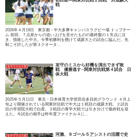
戦
2026年４月19日 東京都・中大多摩キャンパスラグビー場 トップチー
ム 前回、７点差からの追い上げを見せたものの最終盤の１失点に泣
き、惜敗した中大。今季初勝利を懸けて成蹊大との試合に臨んだ。先
制こそ許したが第３クオータ...
攻守のミスから好機を演出できず敗
女子ラクロス部
戦 優勝逃す─関東対抗戦第４試合 日
体大戦
2025年５月11日 東京・日本体育大学世田谷多目的グラウンド ４月上
旬より開催されている関東対抗戦で中大は１戦目の成蹊大戦、２試合
目の学習院大戦で白星。３戦目の青学大戦では引き分けで最終戦を迎
えた。今試合の相手は昨年度ファイナル４に...
河瀨、９ゴール５アシストの活躍で史
女子ラクロス部