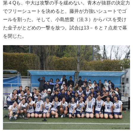
第４Qも、中大は攻撃の手を緩めない。青木が抜群の決定力
でフリーシュートを決めると、藤井が力強いシュートでゴ
ールを割った。そして、小島悠愛（法３）からパスを受け
た金子がとどめの一撃を放つ。試合は13－６と７点差で幕
を閉じた。