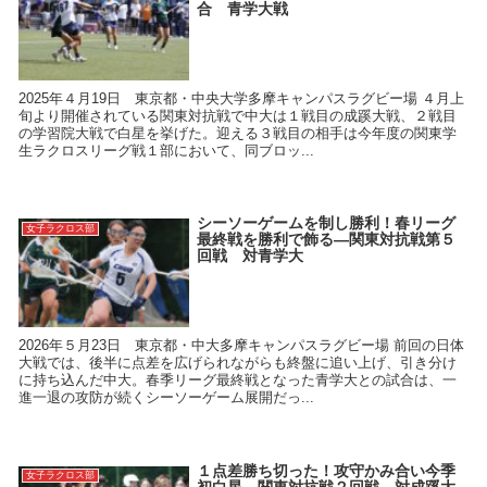
合 青学大戦
2025年４月19日 東京都・中央大学多摩キャンパスラグビー場 ４月上
旬より開催されている関東対抗戦で中大は１戦目の成蹊大戦、２戦目
の学習院大戦で白星を挙げた。迎える３戦目の相手は今年度の関東学
生ラクロスリーグ戦１部において、同ブロッ...
シーソーゲームを制し勝利！春リーグ
女子ラクロス部
最終戦を勝利で飾る―関東対抗戦第５
回戦 対青学大
2026年５月23日 東京都・中大多摩キャンパスラグビー場 前回の日体
大戦では、後半に点差を広げられながらも終盤に追い上げ、引き分け
に持ち込んだ中大。春季リーグ最終戦となった青学大との試合は、一
進一退の攻防が続くシーソーゲーム展開だっ...
１点差勝ち切った！攻守かみ合い今季
女子ラクロス部
初白星―関東対抗戦２回戦 対成蹊大