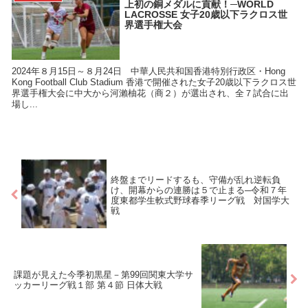
上初の銅メダルに貢献！─WORLD
LACROSSE 女子20歳以下ラクロス世
界選手権大会
2024年８月15日～８月24日 中華人民共和国香港特別行政区・Hong
Kong Football Club Stadium 香港で開催された女子20歳以下ラクロス世
界選手権大会に中大から河瀨柚花（商２）が選出され、全７試合に出
場し...
終盤までリードするも、守備が乱れ逆転負
け、開幕からの連勝は５で止まる─令和７年
度東都学生軟式野球春季リーグ戦 対国学大
戦
課題が見えた今季初黒星－第99回関東大学サ
ッカーリーグ戦１部 第４節 日体大戦