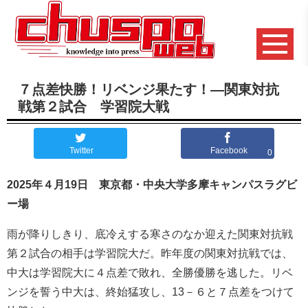
７点差快勝！リベンジ果たす！―関東対抗
戦第２試合 学習院大戦
Twitter
Facebook
0
2025年４月19日 東京都・中央大学多摩キャンパスラグビ
ー場
雨が降りしきり、底冷えする寒さのなか迎えた関東対抗戦
第２試合の相手は学習院大だ。昨年度の関東対抗戦では、
中大は学習院大に４点差で敗れ、全勝優勝を逃した。リベ
ンジを誓う中大は、終始猛攻し、13－６と７点差をつけて