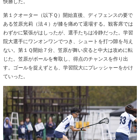
快勝した。
第１クオーター（以下Ｑ）開始直後、ディフェンスの要で
ある笠原光莉（法４）が膝を痛めて退場する。観客席では
わずかに緊張がはしったが、選手たちは冷静だった。学習
院大選手にワンオンワンでつき、シュートを打つ隙を与え
ない。第１Ｑ開始７分、笠原が舞い戻ると中大は攻めに転
じた。笠原がボールを奪取し、得点のチャンスを作り出
す。ゴールを捉えずとも、学習院大にプレッシャーをかけ
ていった。