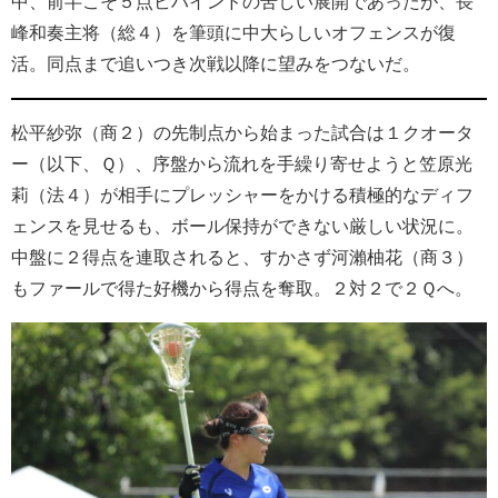
中、前半こそ５点ビハインドの苦しい展開であったが、長
峰和奏主将（総４）を筆頭に中大らしいオフェンスが復
活。同点まで追いつき次戦以降に望みをつないだ。
松平紗弥（商２）の先制点から始まった試合は１クオータ
ー（以下、Ｑ）、序盤から流れを手繰り寄せようと笠原光
莉（法４）が相手にプレッシャーをかける積極的なディフ
ェンスを見せるも、ボール保持ができない厳しい状況に。
中盤に２得点を連取されると、すかさず河瀨柚花（商３）
もファールで得た好機から得点を奪取。２対２で２Ｑへ。