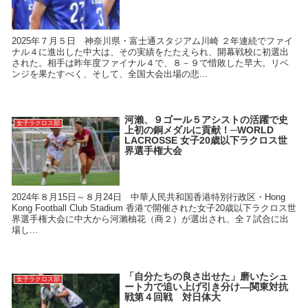
2025年７月５日 神奈川県・富士通スタジアム川崎 ２年連続でファイ
ナル４に進出した中大は、その実績をたたえられ、開幕戦校に初選出
された。相手は昨年度ファイナル４で、８－９で惜敗した早大。リベ
ンジを果たすべく、そして、全国大会出場の悲...
河瀨、９ゴール５アシストの活躍で史
女子ラクロス部
上初の銅メダルに貢献！─WORLD
LACROSSE 女子20歳以下ラクロス世
界選手権大会
2024年８月15日～８月24日 中華人民共和国香港特別行政区・Hong
Kong Football Club Stadium 香港で開催された女子20歳以下ラクロス世
界選手権大会に中大から河瀨柚花（商２）が選出され、全７試合に出
場し...
「自分たちの良さ出せた」磨いたシュ
女子ラクロス部
ート力で追い上げ引き分け―関東対抗
戦第４回戦 対日体大