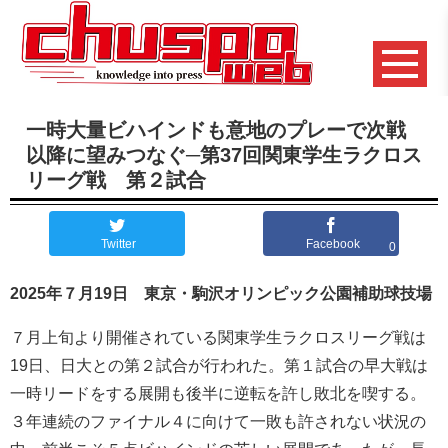
一時大量ビハインドも意地のプレーで次戦
以降に望みつなぐ─第37回関東学生ラクロス
リーグ戦 第２試合
Twitter
Facebook
0
2025年７月19日 東京・駒沢オリンピック公園補助球技場
７月上旬より開催されている関東学生ラクロスリーグ戦は
19日、日大との第２試合が行われた。第１試合の早大戦は
一時リードをする展開も後半に逆転を許し敗北を喫する。
３年連続のファイナル４に向けて一敗も許されない状況の