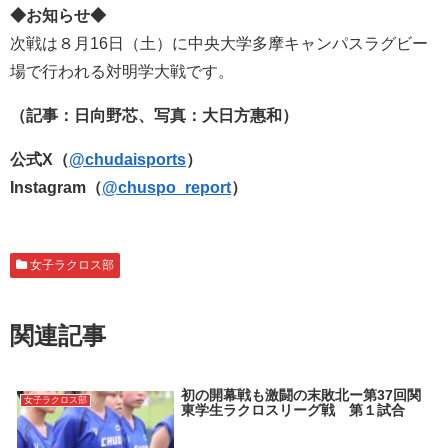
◆お知らせ◆
次戦は８月16日（土）に中央大学多摩キャンパスラグビー
場で行われる対明学大戦です。
（記事：日向野芯、写真：大日方惠和）
公式X（
@chudaisports
）
Instagram（
@chuspo_report
）
女子ラクロス部
関連記事
初の開幕戦も激闘の末敗北ー第37回関
女子ラクロス部
東学生ラクロスリーグ戦 第１試合