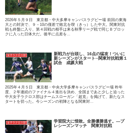
2026年５月９日 東京都・中大多摩キャンパスラグビー場 前回の東海
大との対決で、９－10の僅差で敗北を喫（きっ）した中大。関東対抗
戦も終盤に入り、第４回戦の相手は来る秋季リーグ戦で同じＢブロッ
クに入った日体大だ。後半に点差を...
新戦力が台頭し、16点の猛攻！ついに
女子ラクロス部
新シーズンがスタート─関東対抗戦第１
試合 成蹊大戦
2025年４月５日 東京都・中央大学多摩キャンパスラグビー場 昨年
度、２年連続のファイナル４進出を決め、全国まであと少しと迫った
中大女子ラクロス部はチームスローガン「超克」を掲げて、新たなス
タートを切った。今シーズンの初陣となる関東対...
学習院大に惜敗。全勝優勝逃す。―プ
女子ラクロス部
レシーズンマッチ 関東対抗戦