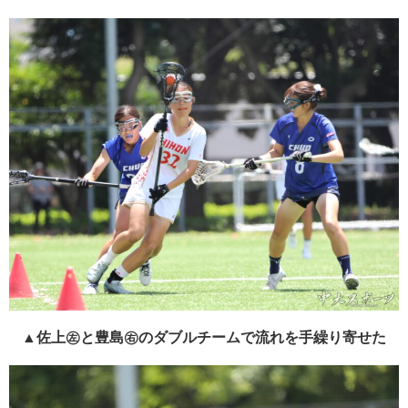
▲佐上㊧と豊島㊨のダブルチームで流れを手繰り寄せた