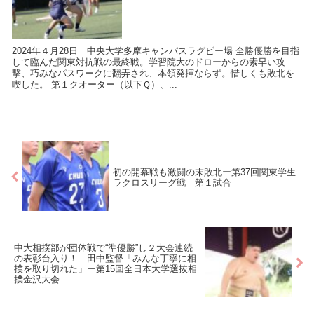
2024年４月28日 中央大学多摩キャンパスラグビー場 全勝優勝を目指
して臨んだ関東対抗戦の最終戦。学習院大のドローからの素早い攻
撃、巧みなパスワークに翻弄され、本領発揮ならず。惜しくも敗北を
喫した。 第１クオーター（以下Ｑ）、...
初の開幕戦も激闘の末敗北ー第37回関東学生
ラクロスリーグ戦 第１試合
中大相撲部が団体戦で“準優勝”し２大会連続
の表彰台入り！ 田中監督「みんな丁寧に相
撲を取り切れた」ー第15回全日本大学選抜相
撲金沢大会