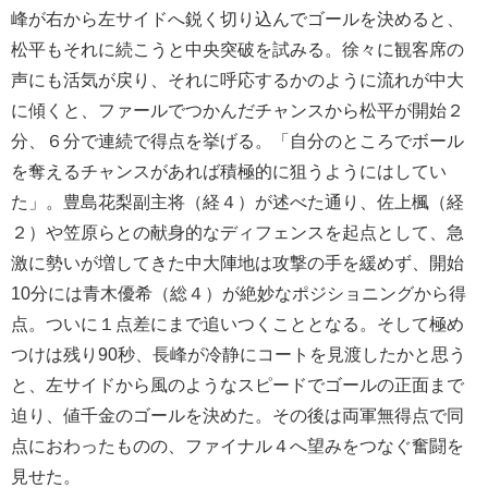
峰が右から左サイドへ鋭く切り込んでゴールを決めると、
松平もそれに続こうと中央突破を試みる。徐々に観客席の
声にも活気が戻り、それに呼応するかのように流れが中大
に傾くと、ファールでつかんだチャンスから松平が開始２
分、６分で連続で得点を挙げる。「自分のところでボール
を奪えるチャンスがあれば積極的に狙うようにはしてい
た」。豊島花梨副主将（経４）が述べた通り、佐上楓（経
２）や笠原らとの献身的なディフェンスを起点として、急
激に勢いが増してきた中大陣地は攻撃の手を緩めず、開始
10分には青木優希（総４）が絶妙なポジショニングから得
点。ついに１点差にまで追いつくこととなる。そして極め
つけは残り90秒、長峰が冷静にコートを見渡したかと思う
と、左サイドから風のようなスピードでゴールの正面まで
迫り、値千金のゴールを決めた。その後は両軍無得点で同
点におわったものの、ファイナル４へ望みをつなぐ奮闘を
見せた。