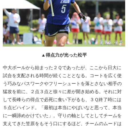
▲得点力が光った松平
中大ボールから始まった２Ｑであったが、ここから日大に
試合を支配される時間が続くこととなる。コートを広く使
う巧みなパスワークやフリーシュートを落とさない相手の
猛攻を前に、２点３点と徐々に差が開き始める。それに対
して長峰らの得点で必死に食い下がるも、３Ｑ終了時には
５点ビハインド。「最初は本当にやばいなと思って、本当
に一瞬諦めかけていた」。守りの軸としてとしてチームを
支えてきた笠原をもそう口にするほど、チームのムードは