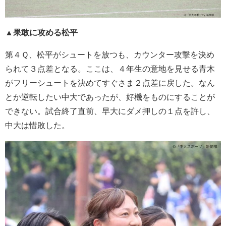
▲果敢に攻める松平
第４Ｑ、松平がシュートを放つも、カウンター攻撃を決め
られて３点差となる。ここは、４年生の意地を見せる青木
がフリーシュートを決めてすぐさま２点差に戻した。なん
とか逆転したい中大であったが、好機をものにすることが
できない。試合終了直前、早大にダメ押しの１点を許し、
中大は惜敗した。