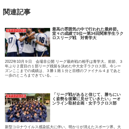
関連記事
最高の雰囲気の中で行われた最終節。
女子ラクロス部
堂々の成績で3位ー第34回関東学生ラク
ロスリーグ戦 対青学大
2022年10月９日 会場非公開 リーグ最終戦の相手は青学大。前節、３
年ぶり２度目の１部リーグ残留を決めた中大女子ラクロス部。今シー
ズンここまでの成績は、３勝１敗１分と目標のファイナル４まであと
一歩のところまできている。 ...
「リーグ戦があると信じて、勝ちにい
女子ラクロス部
く姿勢を後輩に見せていきたい」ーオ
ンライン取材企画・女子ラクロス部
新型コロナウイルス感染拡大に伴い、明かりが消えたスポーツ界。大