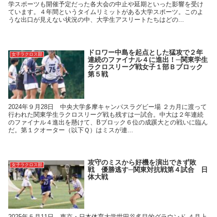
学スポーツも開催予定だった各大会の中止や延期といった影響を受け
ています。４年間というタイムリミットがある大学スポーツ。このよ
うな出口が見えない状況の中、大学生アスリートたちはどの...
ドロワー中島を起点とした猛攻で２年
女子ラクロス部
連続のファイナル４に進出！─関東学生
ラクロスリーグ戦女子１部Ｂブロック
第５戦
2024年９月28日 中央大学多摩キャンパスラグビー場 ２カ月に渡って
行われた関東学生ラクロスリーグ戦も残すは一試合。中大は２年連続
のファイナル４進出を懸けて、Bブロック６位の成蹊大との戦いに臨ん
だ。第１クオーター（以下Ｑ）はミスが連...
攻守のミスから好機を演出できず敗
女子ラクロス部
戦 優勝逃す─関東対抗戦第４試合 日
体大戦
2025年５月11日 東京・日本体育大学世田谷多目的グラウンド ４月上