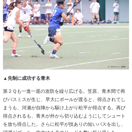
▲先制に成功する青木
第２Ｑも一進一退の攻防を繰り広げる。笠原、青木間で再
びパスミスが生じ、早大にボールが渡ると、得点されてし
まうも、河瀬が自陣から駆け上がり松平が得点する。再び
得点されるも、青木が外から切り込むようにしてシュート
を放ち得点した。さらに松平が技ありの短いパスを出し、