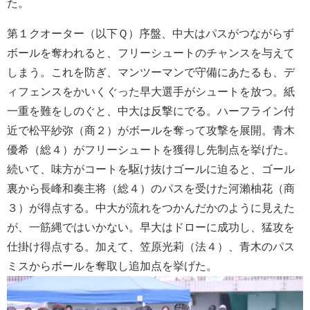
た。
第１クオーター（以下Ｑ）序盤、中大はパスがつながらず
ボールを奪われると、フリーシュートのチャンスを与えて
しまう。これを防ぎ、マンツーマンで守備にあたるも、デ
ィフェンスをかいくぐった早大選手がシュートを放つ。紙
一重を難をしのぐと、中大は反撃にでる。ハーフライン付
近で松平紗弥（商２）がボールを奪って攻撃を展開。青木
優希（総４）がフリーシュートを獲得し先制点を挙げた。
続いて、味方がコートを駆け抜けゴールに迫ると、ゴール
裏から長峰和奏主将（総４）のパスを受けた河瀨柚花（商
３）が得点する。中大が流れをつかんだかのように見えた
が、一筋縄ではいかない。早大はドローに成功し、猛攻を
仕掛け得点する。加えて、笠原光莉（法４）、青木のパス
ミスからボールを奪取し追加点を挙げた。