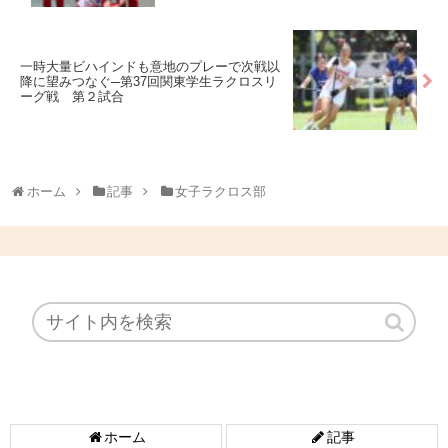
一時大量ビハインドも意地のプレーで次戦以
降に望みつなぐ─第37回関東学生ラクロスリ
ーグ戦 第２試合
ホーム
記事
女子ラクロス部
ホーム
記事