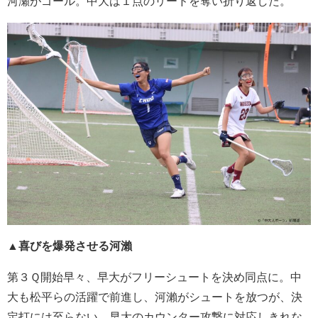
河瀬がゴール。中大は１点のリードを奪い折り返した。
▲喜びを爆発させる河瀨
第３Ｑ開始早々、早大がフリーシュートを決め同点に。中
大も松平らの活躍で前進し、河瀨がシュートを放つが、決
定打には至らない。早大のカウンター攻撃に対応しきれな