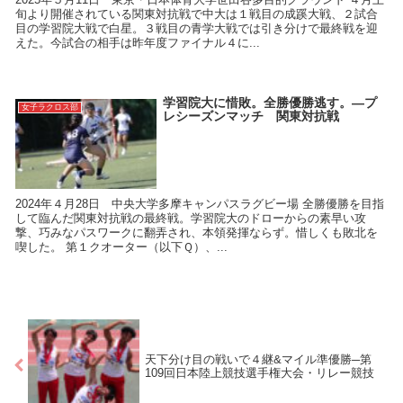
旬より開催されている関東対抗戦で中大は１戦目の成蹊大戦、２試合
目の学習院大戦で白星。３戦目の青学大戦では引き分けで最終戦を迎
えた。今試合の相手は昨年度ファイナル４に...
学習院大に惜敗。全勝優勝逃す。―プ
女子ラクロス部
レシーズンマッチ 関東対抗戦
2024年４月28日 中央大学多摩キャンパスラグビー場 全勝優勝を目指
して臨んだ関東対抗戦の最終戦。学習院大のドローからの素早い攻
撃、巧みなパスワークに翻弄され、本領発揮ならず。惜しくも敗北を
喫した。 第１クオーター（以下Ｑ）、...
天下分け目の戦いで４継&マイル準優勝─第
109回日本陸上競技選手権大会・リレー競技