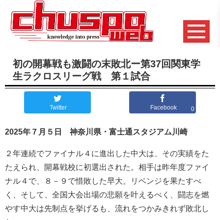
初の開幕戦も激闘の末敗北ー第37回関東学
生ラクロスリーグ戦 第１試合
Twitter
Facebook
0
2025年７月５日 神奈川県・富士通スタジアム川崎
２年連続でファイナル４に進出した中大は、その実績をた
たえられ、開幕戦校に初選出された。相手は昨年度ファイ
ナル４で、８－９で惜敗した早大。リベンジを果たすべ
く、そして、全国大会出場の悲願を叶えるべく、闘志を燃
やす中大は先制点を挙げるも、流れをつかみきれず敗北し