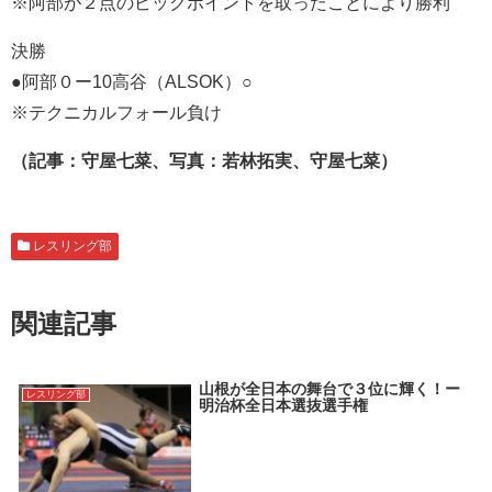
※阿部が２点のビックポイントを取ったことにより勝利
決勝
●阿部０ー10高谷（ALSOK）○
※テクニカルフォール負け
（記事：守屋七菜、写真：若林拓実、守屋七菜）
レスリング部
関連記事
山根が全日本の舞台で３位に輝く！ー
レスリング部
明治杯全日本選抜選手権