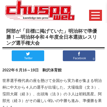
阿部が「目標に掲げていた」明治杯で準優
勝！―明治杯令和４年度全日本選抜レスリ
ング選手権大会
Twitter
Facebook
0
2022年６月16～19日 駒沢体育館
世界選手権代表の座を懸けて全国から実力者が集まる明治
杯に中大から４人の選手が出場した。大場哉音（文３）、
窪田大羅（経３）、出頭海（法３）の３人は初戦黒星。阿
部光（経３）がその厳しい戦いの中勝ち進み、準優勝を果