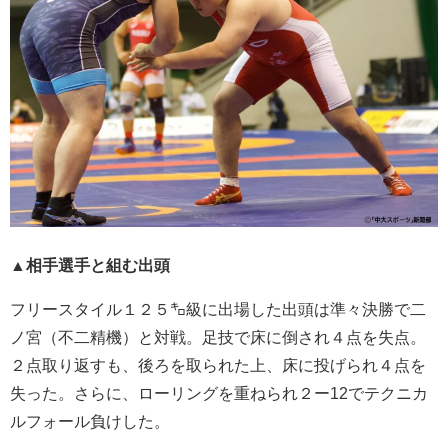
▲
相手選手と組む出頭
フリースタイル１２５㌔級に出場した出頭は準々決勝で二
ノ宮（不二精機）と対戦。足技で床に倒され４点を失点。
２点取り返すも、後ろを取られた上、床に投げられ４点を
失った。さらに、ローリングを重ねられ２ー12でテクニカ
ルフォール負けした。