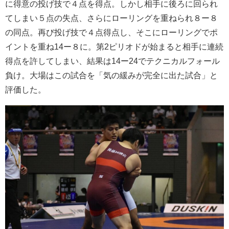
に得意の投げ技で４点を得点。しかし相手に後ろに回られ
てしまい５点の失点、さらにローリングを重ねられ８ー８
の同点。再び投げ技で４点得点し、そこにローリングでポ
イントを重ね14ー８に。第2ピリオドが始まると相手に連続
得点を許してしまい、結果は14ー24でテクニカルフォール
負け。大場はこの試合を「気の緩みが完全に出た試合」と
評価した。