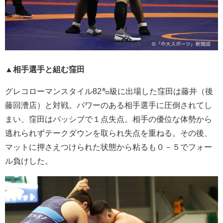
▲
相手選手と組む窪田
グレコローマンスタイル82㌔級に出場した窪田は藤井（後
藤回漕店）と対戦。パワーのある相手選手に圧倒されてし
まい、窪田はパッシブで１点失点。相手の優位な体勢から
逃れられずテークダウンを取られ失点を重ねる。その後、
マットに押さえつけられた状態から粘るも０－５でフォー
ル負けした。