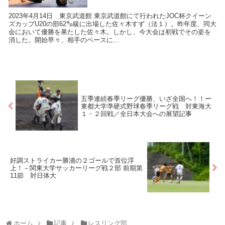
2023年4月14日 東京武道館 東京武道館にて行われたJOC杯クイーン
ズカップU20の部62㌔級に出場した佐々木すず（法１）。昨年度、同大
会において優勝を果たした佐々木。しかし、今大会は初戦でその姿を
消した。開始早々、相手のペースに...
五季連続春季リーグ優勝、いざ全国へ！！ー
東都大学準硬式野球春季リーグ戦 対東海大
１・２回戦／全日本大会への展望記事
好調ストライカー勝浦の２ゴールで首位浮
上！－関東大学サッカーリーグ戦２部 前期第
11節 対日体大
ホーム
記事
レスリング部