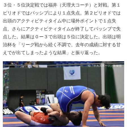
３位・５位決定戦では福井（天理大コーチ）と対戦。第１
ピリオドではパッシブにより１点失点。第２ピリオドでは
出頭のアクティビティタイム中に場外ポイントで１点失
点、さらにアクティビティタイムが終了してパッシブで失
点した。結果は０ー３で出頭は５位に決定した。出頭は明
治杯を「リーグ戦から続く不調で、去年の成績に対する甘
えでが出てしまったような結果」と振り返った。