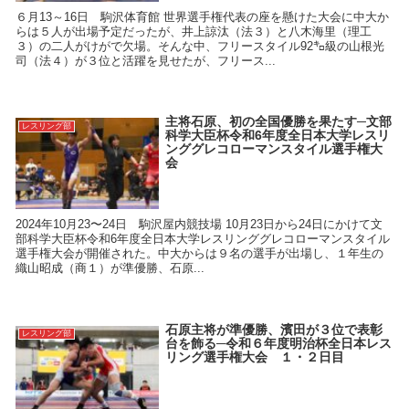
６月13～16日 駒沢体育館 世界選手権代表の座を懸けた大会に中大か
らは５人が出場予定だったが、井上諒汰（法３）と八木海里（理工
３）の二人がけがで欠場。そんな中、フリースタイル92㌔級の山根光
司（法４）が３位と活躍を見せたが、フリース...
主将石原、初の全国優勝を果たす─文部
レスリング部
科学大臣杯令和6年度全日本大学レスリ
ンググレコローマンスタイル選手権大
会
2024年10月23〜24日 駒沢屋内競技場 10月23日から24日にかけて文
部科学大臣杯令和6年度全日本大学レスリンググレコローマンスタイル
選手権大会が開催された。中大からは９名の選手が出場し、１年生の
織山昭成（商１）が準優勝、石原...
石原主将が準優勝、濱田が３位で表彰
レスリング部
台を飾る─令和６年度明治杯全日本レス
リング選手権大会 １・２日目