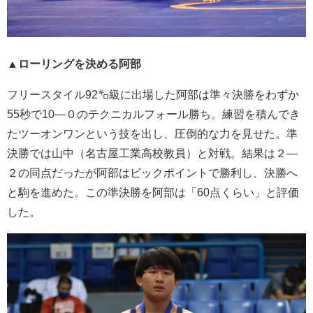
▲ローリングを決める阿部
フリースタイル92㌔級に出場した阿部は準々決勝をわずか
55秒で10―０のテクニカルフォール勝ち。練習を積んでき
たツーオンワンという技を出し、圧倒的な力を見せた。準
決勝では山中（名古屋工業高校教員）と対戦。結果は２―
２の同点だったが阿部はビックポイントで勝利し、決勝へ
と駒を進めた。この準決勝を阿部は「60点くらい」と評価
した。