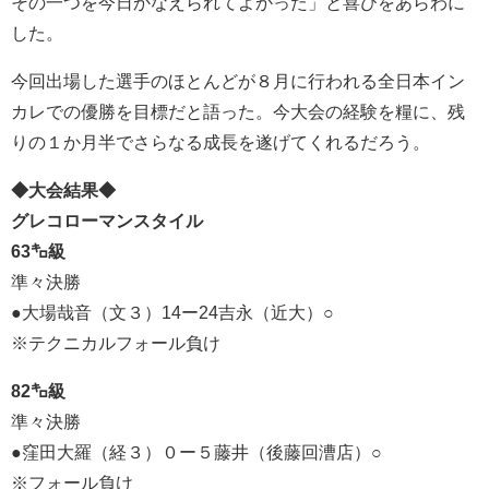
その一つを今日かなえられてよかった」と喜びをあらわに
した。
今回出場した選手のほとんどが８月に行われる全日本イン
カレでの優勝を目標だと語った。今大会の経験を糧に、残
りの１か月半でさらなる成長を遂げてくれるだろう。
◆大会結果◆
グレコローマンスタイル
63㌔級
準々決勝
●大場哉音（文３）14ー24吉永（近大）○
※テクニカルフォール負け
82㌔級
準々決勝
●窪田大羅（経３）０ー５藤井（後藤回漕店）○
※フォール負け