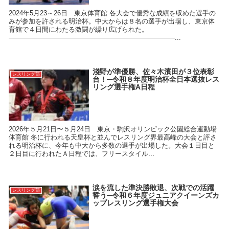
2024年5月23～26日 東京体育館 各大会で優秀な成績を収めた選手の
みが参加を許される明治杯。中大からは８名の選手が出場し、東京体
育館で４日間にわたる激闘が繰り広げられた。
―――――――――――――――――――――――――...
淺野が準優勝、佐々木濱田が３位表彰
レスリング部
台！─令和８年度明治杯全日本選抜レス
リング選手権A日程
2026年５月21日〜５月24日 東京・駒沢オリンピック公園総合運動場
体育館 冬に行われる天皇杯と並んでレスリング界最高峰の大会と評さ
れる明治杯に、今年も中大から多数の選手が出場した。大会１日目と
２日目に行われたＡ日程では、フリースタイル...
涙を流した準決勝敗退、次戦での活躍
レスリング部
誓う─令和６年度ジュニアクイーンズカ
ップレスリング選手権大会