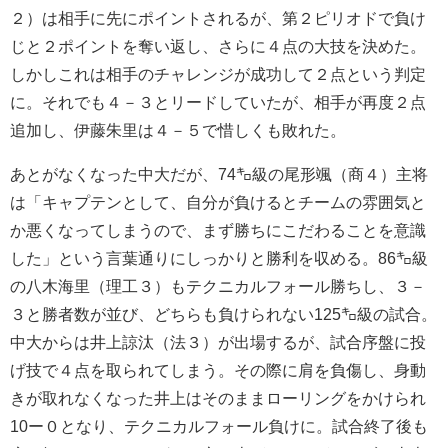
２）は相手に先にポイントされるが、第２ピリオドで負け
じと２ポイントを奪い返し、さらに４点の大技を決めた。
しかしこれは相手のチャレンジが成功して２点という判定
に。それでも４－３とリードしていたが、相手が再度２点
追加し、伊藤朱里は４－５で惜しくも敗れた。
あとがなくなった中大だが、74㌔級の尾形颯（商４）主将
は「キャプテンとして、自分が負けるとチームの雰囲気と
か悪くなってしまうので、まず勝ちにこだわることを意識
した」という言葉通りにしっかりと勝利を収める。86㌔級
の八木海里（理工３）もテクニカルフォール勝ちし、３－
３と勝者数が並び、どちらも負けられない125㌔級の試合。
中大からは井上諒汰（法３）が出場するが、試合序盤に投
げ技で４点を取られてしまう。その際に肩を負傷し、身動
きが取れなくなった井上はそのままローリングをかけられ
10ー０となり、テクニカルフォール負けに。試合終了後も