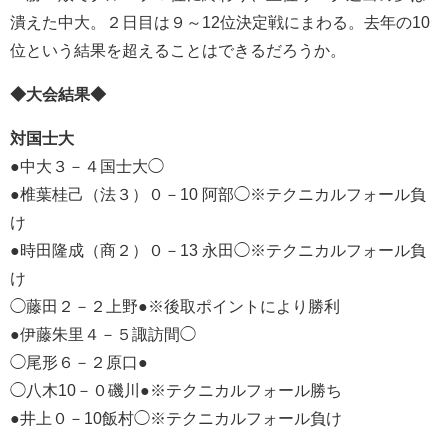
潰えた中大。２日目は９～12位決定戦にまわる。去年の10
位という結果を超えることはできるだろうか。
◆大会結果◆
対国士大
●中大３－４国士大◯
●椎葉桂己（法３）０－10 阿部◯※テクニカルフォール負
け
●時田隆成（商２）０－13 永田◯※テクニカルフォール負
け
◯藤田２－２上野●※後取ポイントにより勝利
●伊藤朱里４－５諏訪間◯
◯尾形６－２原口●
◯八木10－０磯川●※テクニカルフォール勝ち
●井上０－10飯村◯※テクニカルフォール負け