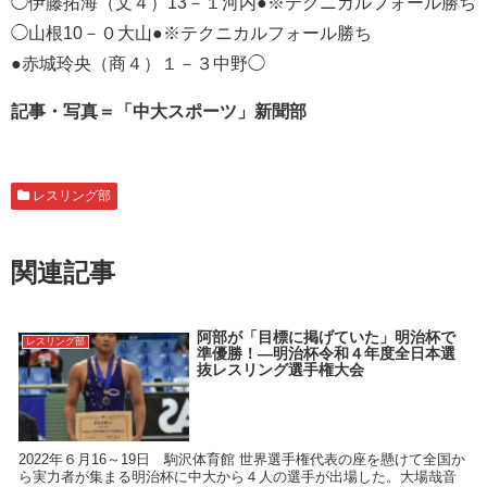
◯伊藤拓海（文４）13－１河内●※テクニカルフォール勝ち
◯山根10－０大山●※テクニカルフォール勝ち
●赤城玲央（商４）１－３中野◯
記事・写真＝「中大スポーツ」新聞部
レスリング部
関連記事
阿部が「目標に掲げていた」明治杯で
レスリング部
準優勝！―明治杯令和４年度全日本選
抜レスリング選手権大会
2022年６月16～19日 駒沢体育館 世界選手権代表の座を懸けて全国か
ら実力者が集まる明治杯に中大から４人の選手が出場した。大場哉音