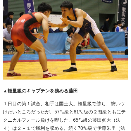
▲軽量級のキャプテンを務める藤田
１日目の第１試合、相手は国士大。軽量級で勝ち、勢いづ
けたいところだったが、57㌔級と61㌔級の２階級ともにテ
クニカルフォール負けを喫した。65㌔級の藤田眞大（法
４）は２－１で勝利を収める。続く70㌔級で伊藤朱里（法