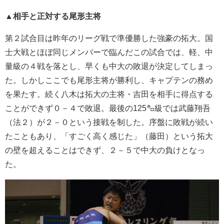
▲相手と正対する尾形主将
第２試合目は昨年のリーグ戦で準優勝した強豪の拓大。国
士大戦とほぼ同じメンバーで臨んだこの試合では、軽、中
量級の４戦を落とし、早くも中大の敗退が決定してしまっ
た。しかしここでも尾形主将が勝利し、キャプテンの務め
を果たす。続く八木は拓大の主将・吉田を相手に得点する
ことができず０－４で敗退。最後の125㌔級では武藤翔吾
（法２）が２－０という接戦を制した。序盤に敗戦が続い
たこともあり、「すごく高く感じた」（藤田）という拓大
の壁を超えることはできず、２－５で中大の負けとなっ
た。