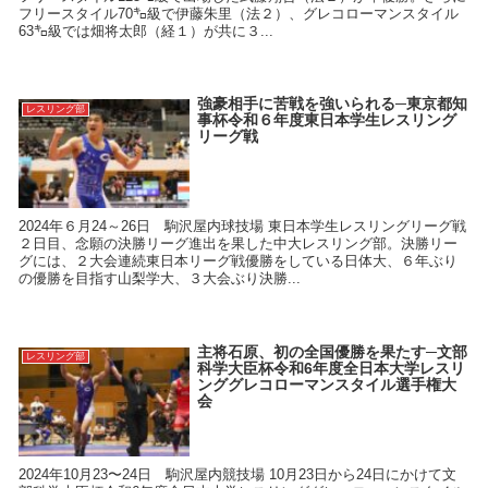
フリースタイル70㌔級で伊藤朱里（法２）、グレコローマンスタイル
63㌔級では畑将太郎（経１）が共に３...
強豪相手に苦戦を強いられる─東京都知
レスリング部
事杯令和６年度東日本学生レスリング
リーグ戦
2024年６月24～26日 駒沢屋内球技場 東日本学生レスリングリーグ戦
２日目、念願の決勝リーグ進出を果した中大レスリング部。決勝リー
グには、２大会連続東日本リーグ戦優勝をしている日体大、６年ぶり
の優勝を目指す山梨学大、３大会ぶり決勝...
主将石原、初の全国優勝を果たす─文部
レスリング部
科学大臣杯令和6年度全日本大学レスリ
ンググレコローマンスタイル選手権大
会
2024年10月23〜24日 駒沢屋内競技場 10月23日から24日にかけて文