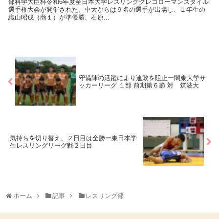
部科学大臣杯令和6年度全日本大学レスリンググレコローマンスタイル
選手権大会が開催された。中大からは９名の選手が出場し、１年生の
織山昭成（商１）が準優勝、石原...
守備陣の活躍により連敗を阻止ー関東大学サ
ッカーリーグ １部 前期第６節 対 筑波大
気持ちを切り替え、２日目は全勝ー東日本学
生レスリングリーグ戦２日目
ホーム
記事
レスリング部