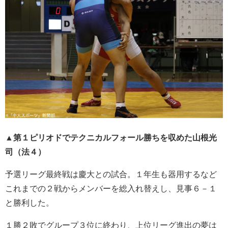
▲第１ピリオドでテクニカルフォール勝ちを収めた山根光
司（法４）
予選リーグ最終戦は慶大との試合。１年生も器用するなど
これまでの２戦からメンバーを総入れ替えし、見事６－１
と勝利した。
１勝２敗でグループ３位に終わり、上位リーグ進出の夢は