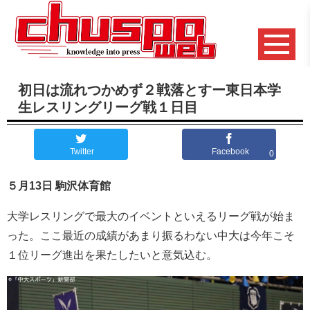
初日は流れつかめず２戦落とすー東日本学
生レスリングリーグ戦１日目
Twitter
Facebook
0
５月13日 駒沢体育館
大学レスリングで最大のイベントといえるリーグ戦が始ま
った。ここ最近の成績があまり振るわない中大は今年こそ
１位リーグ進出を果たしたいと意気込む。