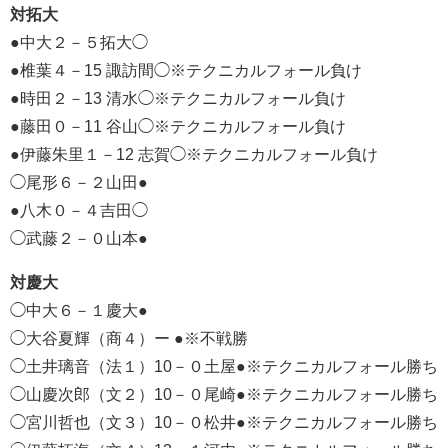
対拓大
●中大２－５拓大◯
●椎葉４－15 諏訪間◯※テクニカルフォール負け
●時田２－13 清水◯※テクニカルフォール負け
●藤田０－11 谷山◯※テクニカルフォール負け
●伊藤朱里１－12 志賀◯※テクニカルフォール負け
◯尾形６－２山田●
●八木０－４吉田◯
◯武藤２－０山本●
対慶大
◯中大６－１慶大●
◯大谷夏輝（商４）ー ●※不戦勝
◯土井璃音（法１）10－０土屋●※テクニカルフォール勝ち
◯山慶次郎（文２）10－０尾崎●※テクニカルフォール勝ち
◯宮川哲也（文３）10－０松井●※テクニカルフォール勝ち