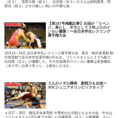
（文３）、窪田大羅（経３）、出頭海（法３）の３人は初戦黒星。阿
部光（経３）がその厳しい戦いの中勝ち進...
【第167号掲載記事】出頭が「リベン
レスリング部
ジ」果たし、中大として３年ぶりのイ
ンカレ優勝！ー全日本学生レスリング
選手権大会
10月13～14日 全日本学生レスリング選手権大会 東京・駒沢体育館 駒
沢体育館で全日本学生選手権が行われ、フリースタイル１２５㌔級で
出頭海（法２）が優勝した。中大在籍選手のインカレ優勝は尾形颯氏
（令２卒）以来３年ぶり。上級生にひるむ...
３人がメダル獲得 新戦力も台頭ー
レスリング部
JOCジュニアオリンピックカップ
４月27・28日 横浜文化体育館 今季初の公式戦となる今大会。中大は
フリースタイル125㌔級で出場した武藤翔吾（法２）が準優勝。さらに