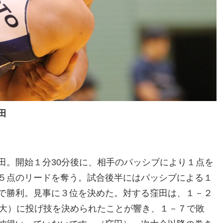
田
田。開始１分30分後に、相手のパッシブにより１点を
５点のリードを奪う。試合後半にはパッシブによる１
で勝利。見事に３位を決めた。対する窪田は、１－２
士大）に投げ技を決められたことが響き、１－７で敗