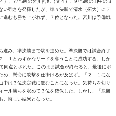
４）、77㌔級の宮川哲也（文４）、97㌔級の山中の３
ない強さを発揮したが、準々決勝で清水（拓大）にテ
に進むも勝ち上がれず、７位となった。宮川は予備戦
。
ち進み、準決勝まで駒を進めた。準決勝では試合終了
２－１とわずかなリードを奪うことに成功する。しか
れて同点とされた。このまま試合が終わると、最後にポ
ため、懸命に攻撃を仕掛けるが及ばず。「２－１にな
山中は３位決定戦に進むことになった。気持ちを切り
ォール勝ちを収めて３位を確保した。しかし、「決勝
も、悔しい結果となった。