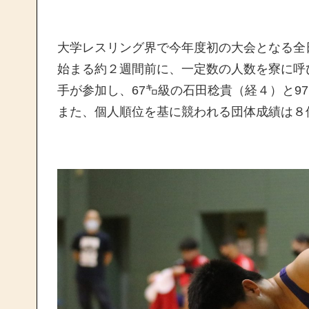
大学レスリング界で今年度初の大会となる全
始まる約２週間前に、一定数の人数を寮に呼
手が参加し、67㌔級の石田稔貴（経４）と9
また、個人順位を基に競われる団体成績は８