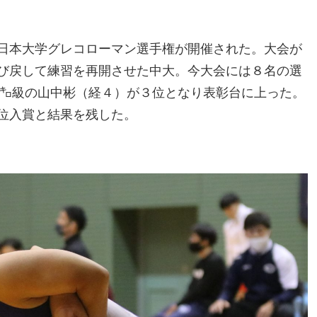
日本大学グレコローマン選手権が開催された。大会が
び戻して練習を再開させた中大。今大会には８名の選
7㌔級の山中彬（経４）が３位となり表彰台に上った。
位入賞と結果を残した。