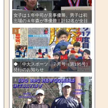
女子は１年中司が見事優勝、男子は初
出場の４年森が準優勝！計12名が全日
本出場権を獲得―第58回関東女子学生
剣道選手権大会・第72回関東学生剣道
選手権大会
◆「中大スポーツ」７月号（第195号）
発行のお知らせ