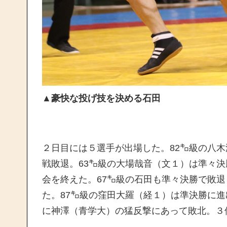
▲
豪快な投げ技を決める石田
２日目には５選手が出場した。82㌔級の八木
戦敗退。63㌔級の大場哉音（文１）は準々
会を終えた。67㌔級の石田も準々決勝で敗
た。87㌔級の窪田大羅（経１）は準決勝に
に神澤（青学大）の猛反撃にあって敗北。３