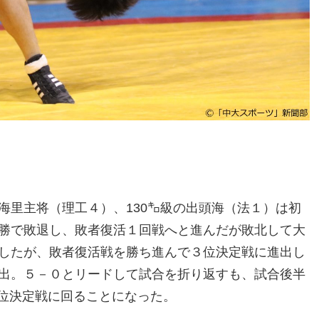
海里主将（理工４）、130㌔級の出頭海（法１）は初
決勝で敗退し、敗者復活１回戦へと進んだが敗北して大
退したが、敗者復活戦を勝ち進んで３位決定戦に進出し
進出。５－０とリードして試合を折り返すも、試合後半
位決定戦に回ることになった。