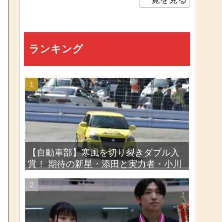
ランキング
【自動車部】寒風を切り裂きダブル入
賞！ 期待の新星・添田と実力者・小川
が魅せたー関東学生ジムカーナ新人戦
大会2026