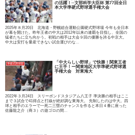
の活躍！─文部科学大臣杯 第77回全日
本大学準硬式野球選手権大会
2025年８月20日 北海道・野幌総合運動公園硬式野球場 今年も全日本
が幕を開けた。昨年王者の中大は2012年以来の連覇を目指し、全国の
猛者たちに立ち向かう。初戦の相手は大会９回の優勝を誇る中京大。
中大は安打を量産できない試合運びのな...
「中大らしい野球」で快勝！関東王者
準硬式野球部
に王手！ー関東地区大学準硬式野球選
手権大会 対東海大
2022年３月24日 スリーボンドスタジアム八王子 準決勝の相手はここ
まで３試合で41得点と打線が絶好調な東海大。 先制したのは中大。四
球と相手のエラーで一死二三塁のチャンスを作ると本日４番に座った
佐藤龍之介（商３）の遊ゴロの間...