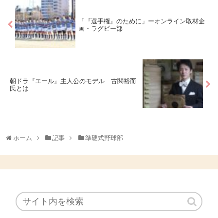
「『選手権』のために」ーオンライン取材企
画・ラグビー部
朝ドラ『エール』主人公のモデル 古関裕而
氏とは
ホーム
記事
準硬式野球部