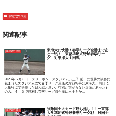
準硬式野球部
関連記事
東海大に快勝！春季リーグ全勝まであ
準硬式野球部
と一戦！ 東都準硬式野球春季リー
グ 対東海大１回戦
2023年５月６日 スリーボンドスタジアム八王子 前日に優勝の歓喜に
包まれたスタジアムにて春季リーグ最後の対戦相手は東海大。前日に
大量得点で快勝した日大戦と違い、打線が繋がらない場面があったも
のの、４―０で勝利し春季リーグ戦全勝に王手をか...
強敵国士大カード勝ち越し！！ー東都
準硬式野球部
大学準硬式野球春季リーグ戦 対国士