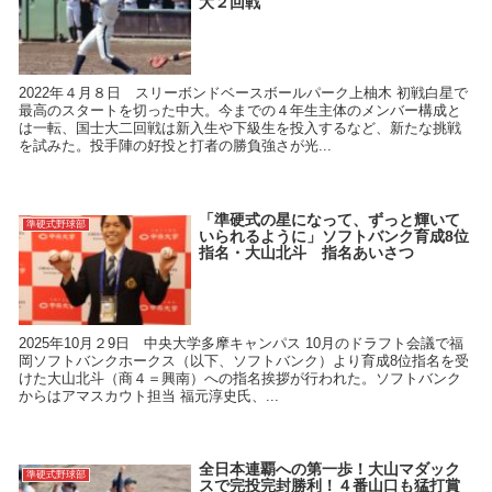
大２回戦
2022年４月８日 スリーボンドベースボールパーク上柚木 初戦白星で
最高のスタートを切った中大。今までの４年生主体のメンバー構成と
は一転、国士大二回戦は新入生や下級生を投入するなど、新たな挑戦
を試みた。投手陣の好投と打者の勝負強さが光...
「準硬式の星になって、ずっと輝いて
準硬式野球部
いられるように」ソフトバンク育成8位
指名・大山北斗 指名あいさつ
2025年10月２9日 中央大学多摩キャンパス 10月のドラフト会議で福
岡ソフトバンクホークス（以下、ソフトバンク）より育成8位指名を受
けた大山北斗（商４＝興南）への指名挨拶が行われた。ソフトバンク
からはアマスカウト担当 福元淳史氏、...
全日本連覇への第一歩！大山マダック
準硬式野球部
スで完投完封勝利！４番山口も猛打賞