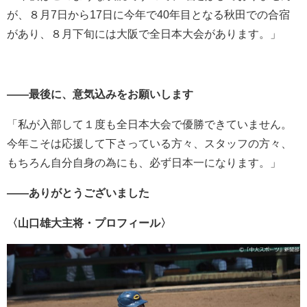
が、８月
7
日から
17
日に今年で
40
年目となる秋田での合宿
があり、８月下旬には大阪で全日本大会があります。」
――最後に、意気込みをお願いします
「私が入部して
１
度も全日本大会で優勝できていません。
今年こそは応援して下さっている方々、スタッフの方々、
もちろん自分自身の為にも、必ず日本一になります。」
――ありがとうございました
〈山口雄大主将・プロフィール〉