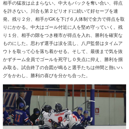
相手の猛攻は止まらない。中大もパックを奪い合い、得点
を許さない。川合も第２ピリオドに続いて好セーブを連
発。残り２分、相手がGKを下げ６人体制で全力で得点を取
りにかかる。中大はゴール付近に人を堅め守っていく。残
り１分、相手の隙をつき種市が得点を入れ、勝利を確実な
ものにした。思わず選手は涙を流し、八戸監督はタイムア
ウトを取って心を落ち着かせる。そして、最後まで気を抜
かずチーム全員でゴールを死守し０失点に抑え、勝利を掴
み取る。試合終了の合図が鳴ると選手たちは仲間と熱いハ
グをかわし、勝利の喜びを分かち合った。