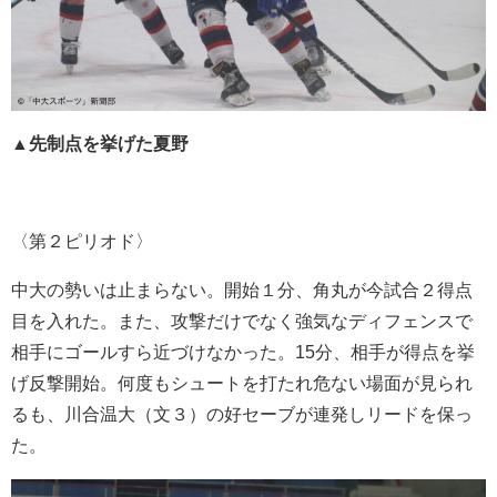
▲先制点を挙げた夏野
〈第２ピリオド〉
中大の勢いは止まらない。開始１分、角丸が今試合２得点
目を入れた。また、攻撃だけでなく強気なディフェンスで
相手にゴールすら近づけなかった。15分、相手が得点を挙
げ反撃開始。何度もシュートを打たれ危ない場面が見られ
るも、川合温大（文３）の好セーブが連発しリードを保っ
た。