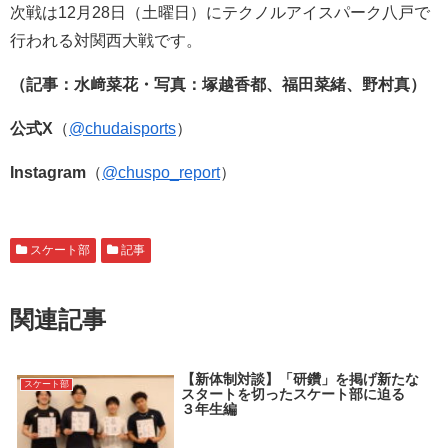
次戦は12月28日（土曜日）にテクノルアイスパーク八戸で
行われる対関西大戦です。
（記事：水﨑菜花・写真：塚越香都、福田菜緒、野村真）
公式
X
（
@chudaisports
）
Instagram
（
@chuspo_report
）
スケート部
記事
関連記事
【新体制対談】「研鑽」を掲げ新たな
スケート部
スタートを切ったスケート部に迫る
３年生編