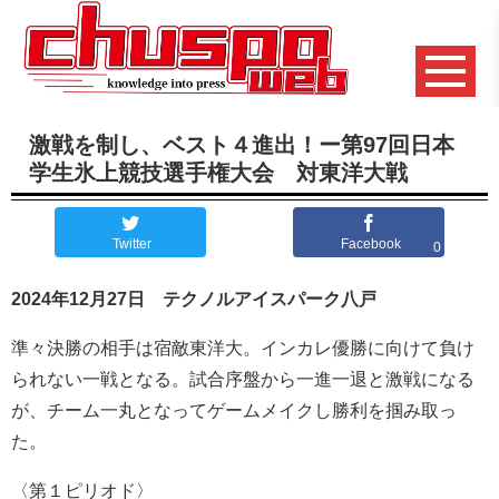
激戦を制し、ベスト４進出！ー第97回日本
学生氷上競技選手権大会 対東洋大戦
Twitter
Facebook
0
2024年12月27日 テクノルアイスパーク八戸
準々決勝の相手は宿敵東洋大。インカレ優勝に向けて負け
られない一戦となる。試合序盤から一進一退と激戦になる
が、チーム一丸となってゲームメイクし勝利を掴み取っ
た。
〈第１ピリオド〉