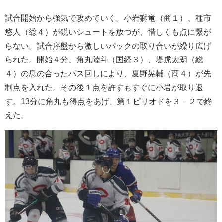
試合開始から強気で攻めていく。小岩獅竜（商１）、種市
悠人（総４）が鋭いシュートを放つが、惜しくも点に繋が
らない。試合序盤から激しいパックの取り合いが繰り広げ
られた。開始４分、角丸陸斗（国経３）、堤虎太朗（総
４）の息の合ったパス回しにより、夏野晃輔（商４）が先
制点を入れた。その後１点を許すもすぐに小岩が取り返
す。13分に角丸も得点をあげ、第１ピリオドを３－２で終
えた。