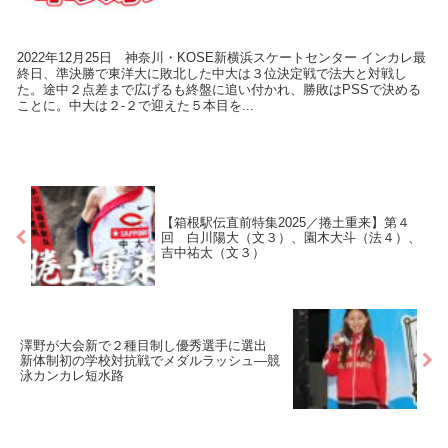
2022年12月25日 神奈川・KOSE新横浜スケートセンター インカレ最
終日、準決勝で東洋大に敗北した中大は３位決定戦で法大と対戦し
た。途中２点差まで広げるも終盤に追い付かれ、勝敗はPSSで決める
ことに。中大は２-２で迎えた５本目を...
【箱根駅伝直前特集2025／捲土重来】第４
回 白川陽大（文３）、園木大斗（法４）、
吉中祐太（文３）
澤野が大会新で２種目制し優秀選手に選出
新体制初の学校対抗戦でメダルラッシュ―競
泳カンカレ短水路