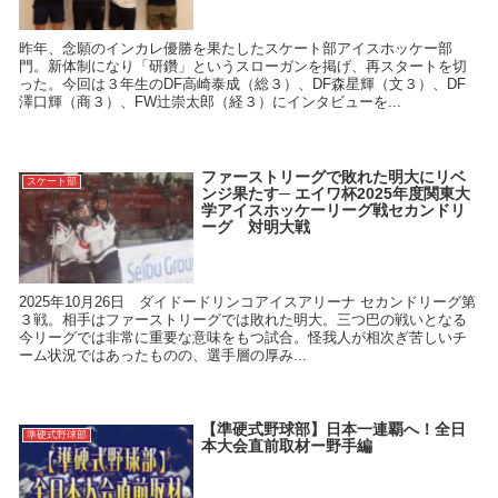
昨年、念願のインカレ優勝を果たしたスケート部アイスホッケー部
門。新体制になり「研鑽」というスローガンを掲げ、再スタートを切
った。今回は３年生のDF高崎泰成（総３）、DF森星輝（文３）、DF
澤口輝（商３）、FW辻崇太郎（経３）にインタビューを...
ファーストリーグで敗れた明大にリベ
スケート部
ンジ果たす─ エイワ杯2025年度関東大
学アイスホッケーリーグ戦セカンドリ
ーグ 対明大戦
2025年10月26日 ダイドードリンコアイスアリーナ セカンドリーグ第
３戦。相手はファーストリーグでは敗れた明大。三つ巴の戦いとなる
今リーグでは非常に重要な意味をもつ試合。怪我人が相次ぎ苦しいチ
ーム状況ではあったものの、選手層の厚み...
【準硬式野球部】日本一連覇へ！全日
準硬式野球部
本大会直前取材ー野手編