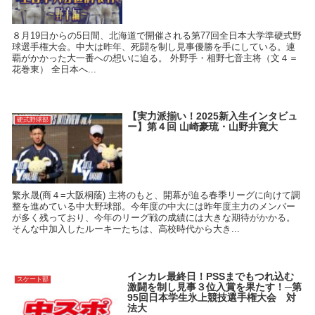
８月19日からの5日間、北海道で開催される第77回全日本大学準硬式野
球選手権大会。中大は昨年、死闘を制し見事優勝を手にしている。連
覇がかかった大一番への想いに迫る。 外野手・相野七音主将（文４＝
花巻東） 全日本へ...
【実力派揃い！2025新入生インタビュ
硬式野球部
ー】第４回 山崎豪琉・山野井寛大
繁永晟(商４=大阪桐蔭) 主将のもと、開幕が迫る春季リーグに向けて調
整を進めている中大野球部。今年度の中大には昨年度主力のメンバー
が多く残っており、今年のリーグ戦の成績には大きな期待がかかる。
そんな中加入したルーキーたちは、高校時代から大き...
インカレ最終日！PSSまでもつれ込む
スケート部
激闘を制し見事３位入賞を果たす！─第
95回日本学生氷上競技選手権大会 対
法大