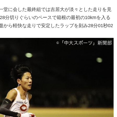
一堂に会した最終組では吉居大が淡々とした走りを見
28分切りぐらいのペースで箱根の最初の10kmを入る
から軽快な走りで安定したラップを刻み28分01秒02