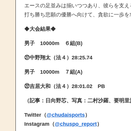
エースの足並みは揃いつつあり、彼らを支え
打ち勝ち悲願の優勝へ向けて、貪欲に一歩を
◆
大会結果
◆
男子 10000m ６組(B)
㉗中野翔太（法４）28:25.74
男子 10000m ７組(A)
㉒吉居大和（法４）28:01.02 PB
（記事：日向野芯、写真：二村沙羅、要明里
Twitter（
@chudaisports
）
Instagram（
@chuspo_report
）