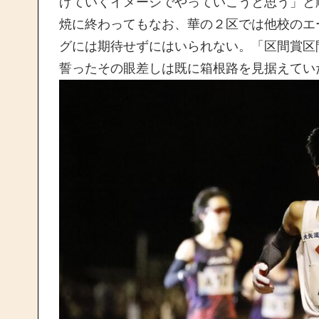
げていくイメージでやっていこうと思う」と
焼に終わってもなお、華の２区では他校のエ
グには期待せずにはいられない。「区間賞区
誓ったその眼差しは既に箱根路を見据えてい