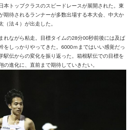
日本トップクラスのスピードレースが展開された。東
が期待されるランナーが多数出場する本大会、中大か
太（法４）が出走した。
れながら粘走。目標タイムの28分00秒前後には及ば
をしっかりやってきた。6000ｍまではいい感覚だっ
学駅伝からの変化を振り返った。箱根駅伝での目標を
翔の進化に、直前まで期待していきたい。