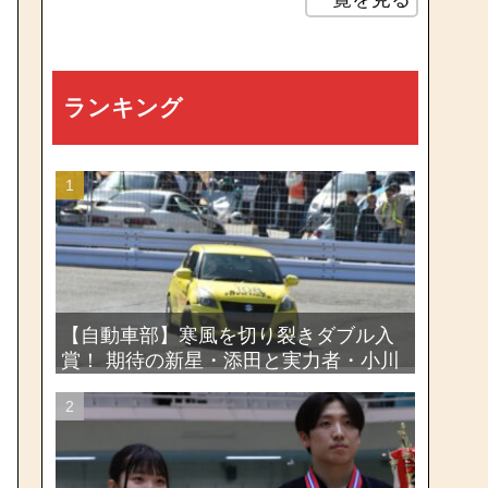
ランキング
【自動車部】寒風を切り裂きダブル入
賞！ 期待の新星・添田と実力者・小川
が魅せたー関東学生ジムカーナ新人戦
大会2026