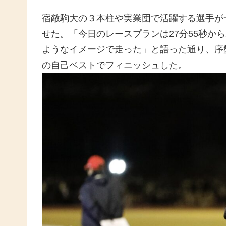
宿敵駒大の３本柱や実業団で活躍する選手が
せた。「今日のレースプランは27分55秒から
ようなイメージで走った」と語った通り、序盤
の自己ベストでフィニッシュした。