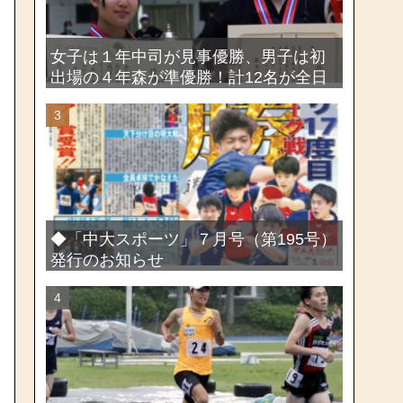
女子は１年中司が見事優勝、男子は初
出場の４年森が準優勝！計12名が全日
本出場権を獲得―第58回関東女子学生
剣道選手権大会・第72回関東学生剣道
選手権大会
◆「中大スポーツ」７月号（第195号）
発行のお知らせ