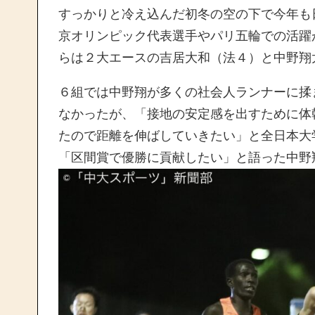
すっかりと冷え込んだ初冬の空の下で今年も
京オリンピック代表選手やパリ五輪での活躍
らは２大エースの吉居大和（法４）と中野翔
６組では中野翔が多くの社会人ランナーに揉ま
なかったが、「接地の安定感を出すために体幹
たので距離を伸ばしていきたい」と全日本大
「区間賞で優勝に貢献したい」と語った中野