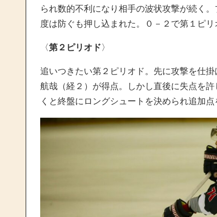
られ数的不利になり相手の波状攻撃が続く。
度は防ぐも押し込まれた。０－２で第１ピリ
〈
第２ピリオド
〉
追いつきたい第２ピリオド。先に攻撃を仕掛
航哉（経２）が得点。しかし直後に失点を許
くと終盤にロングシュートを決められ追加点