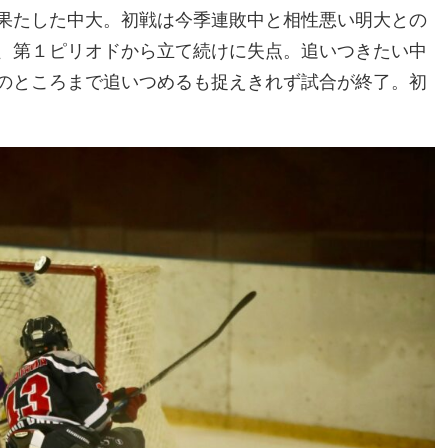
果たした中大。初戦は今季連敗中と相性悪い明大との
、第１ピリオドから立て続けに失点。追いつきたい中
のところまで追いつめるも捉えきれず試合が終了。初