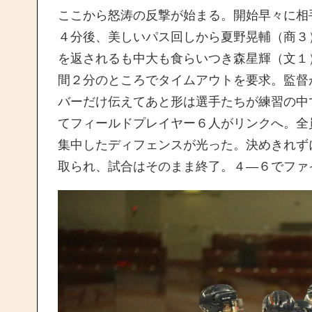
ここから怒涛の反撃が始まる。開始早々に相
４分後、美しいパス回しから夏野晃輔（商３
を返されるも中大も食らいつき森星輝（文１
間２分のところでタイムアウトを要求。監督
バーだけ伝えてあと形は選手たちが練習の中
てフィールドプレイヤー６人がリンクへ。全
集中したディフェンスが光った。決めきれず
取られ、試合はそのまま終了。４―６でファ