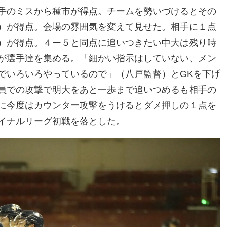
手のミスから種市が得点。チームを勢いづけるとその
）が得点。会場の雰囲気を変えて見せた。相手に１点
）が得点。４ー５と同点に追いつきたい中大は残り時
が選手達を集める。「細かい指示はしていない、メン
でいろいろやっているので」（八戸監督）とGKを下げ
員での攻撃で明大をあと一歩まで追いつめるも相手の
に今度はカウンター攻撃をうけるとダメ押しの１点を
イナルリーグ初戦を落とした。