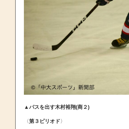
▲パスを出す木村裕翔(商２)
〈
第３ピリオド
〉