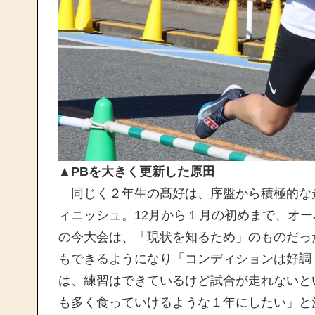
▲PBを大きく更新した原田
同じく２年生の髙好は、序盤から積極的な走
ィニッシュ。12月から１月の初めまで、オ
の今大会は、「現状を知るため」のものだっ
もできるようになり「コンディションは好調
は、練習はできているけど試合が走れないと
も多く食っていけるような１年にしたい」と