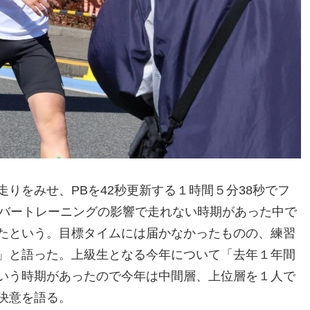
りをみせ、PBを42秒更新する１時間５分38秒でフ
ーバートレーニングの影響で走れない時期があった中で
たという。目標タイムには届かなかったものの、練習
」と語った。上級生となる今年について「去年１年間
いう時期があったので今年は中間層、上位層を１人で
決意を語る。