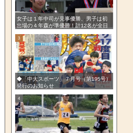
女子は１年中司が見事優勝、男子は初
出場の４年森が準優勝！計12名が全日
本出場権を獲得―第58回関東女子学生
剣道選手権大会・第72回関東学生剣道
選手権大会
◆「中大スポーツ」７月号（第195号）
発行のお知らせ