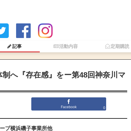
記事
活動内容
定期購読
体制へ『存在感』をー第48回神奈川マ
Facebook
0
ループ横浜磯子事業所他