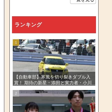
ランキング
【自動車部】寒風を切り裂きダブル入
賞！ 期待の新星・添田と実力者・小川
が魅せたー関東学生ジムカーナ新人戦
大会2026