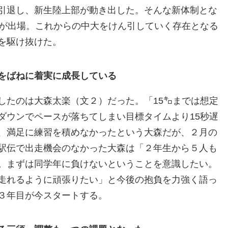
引退し、新生陸上部が動き出した。そんな新体制とな
人が出場。これからの中大をけん引していく存在となる
を駆け抜けた。
をばねに着実に成長している
したのは大森太楽（文２）だった。「15㌔までは想定
ダウンでペースが落ちてしまい目標タイムより15秒遅
、満足に練習を積めなかったという大森だが、２月の
駅伝で出走機会のなかった大森は「２年生から５人も
。まずは同学年に負けないということを意識したい。
走れるように頑張りたい」と今後の抱負を力強く語っ
３年目が今スタートする。