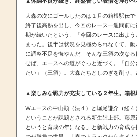
▲体調不良が続き、終盤苦しい表情を浮かべ
大森の次にゴールしたのは１月の箱根駅伝で
終了後高熱を出し、今回のレース一週間前に
期が続いたという。「今回のレースに出よう
まった。後半は状況を見極められなくて、動
に調整不足を悔やんだ。そんな三須の次なる目標
せば、エースへの道がぐっと近づく。「自分
たい」（三須）。大森たちとしのぎを削り、
▲楽しみな戦力が充実している２年生。箱根
Wエースの中山顕（法４）と堀尾謙介（経４
ということが課題とされる新生陸上部。藤原
というと育成の年になる」と新戦力の育成を
のが勝負の世界。「春のトラックからタイム