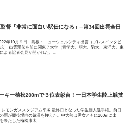
原監督「非常に面白い駅伝になる」─第34回出雲全日
022年10月９日 島根・ニューウェルシティ出雲（プレスインタビ
式） 出雲駅伝を前に関東７大学（青学大、順大、駒大、東洋大、東
よる記者会見が開かれた。...
ーキー植松200mで３位表彰台！ー日本学生陸上競技
県・レモンガススタジアム平塚 最終日となった学生個人選手権。前日
の雨が競技場内の気温を抑えた。中大勢は男女ともに200mに出
果たした植松康太...