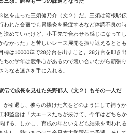
る三須。調整も一つの課題となった
３区を走った三須健乃介（文２）だ。三須は箱根駅伝
行われた合宿でも胃腸炎を発症するなど体調不良の時
と決めていたけど、小手先で合わせる感じになってし
かなかった」と苦しいレース展開を振り返えるととも
は10000㍍で28分台を出すこと。28分台を叩き出
たちの学年は競争心があるので競い合いながら頑張り
さらなる速さを手に入れる。
駅伝で成長を見せた矢野郁人（文２）もその一人だ
）が引退し、彼らの抜けた穴をどのようにして補うか
正和監督は「大エースたちが抜けて、今年はどちらか
掲げる。しかし、育成の年といえども結果を問われる
を出し、勢いをつけて全日本大学駅伝の予選、そして