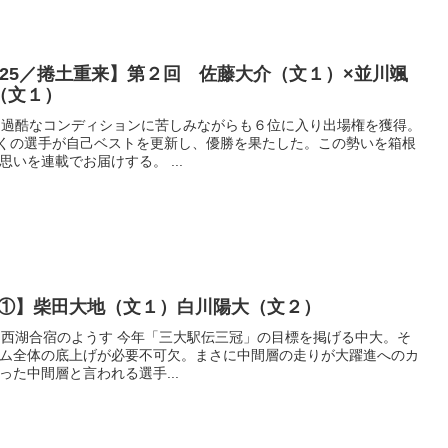
025／捲土重来】第２回 佐藤大介（文１）×並川颯
（文１）
、過酷なコンディションに苦しみながらも６位に入り出場権を獲得。
は多くの選手が自己ベストを更新し、優勝を果たした。この勢いを箱根
いを連載でお届けする。 ...
①】柴田大地（文１）白川陽大（文２）
 ▲西湖合宿のようす 今年「三大駅伝三冠」の目標を掲げる中大。そ
ム全体の底上げが必要不可欠。まさに中間層の走りが大躍進へのカ
た中間層と言われる選手...