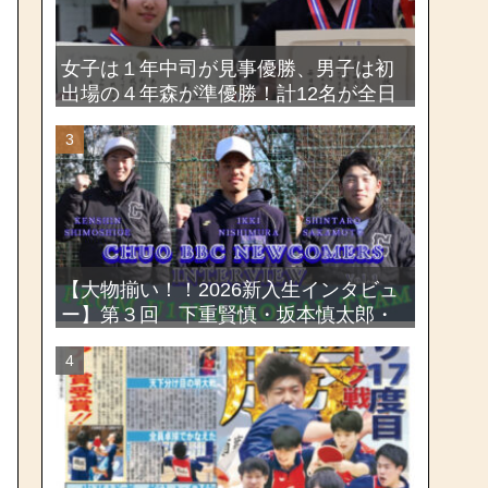
女子は１年中司が見事優勝、男子は初
出場の４年森が準優勝！計12名が全日
本出場権を獲得―第58回関東女子学生
剣道選手権大会・第72回関東学生剣道
選手権大会
【大物揃い！！2026新入生インタビュ
ー】第３回 下重賢慎・坂本慎太郎・
西村一毅