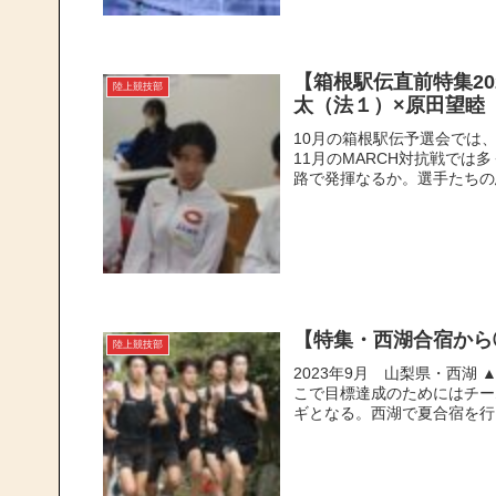
【箱根駅伝直前特集2
陸上競技部
太（法１）×原田望睦
10月の箱根駅伝予選会では
11月のMARCH対抗戦で
路で発揮なるか。選手たちの思
【特集・西湖合宿から
陸上競技部
2023年9月 山梨県・西湖
こで目標達成のためにはチー
ギとなる。西湖で夏合宿を行っ