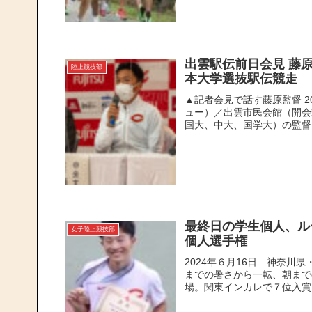
出雲駅伝前日会見 藤
陸上競技部
本大学選抜駅伝競走
▲記者会見で話す藤原監督 2
ュー）／出雲市民会館（開会
国大、中大、国学大）の監督に
最終日の学生個人、ル
女子陸上競技部
個人選手権
2024年６月16日 神奈川
までの暑さから一転、朝まで
場。関東インカレで７位入賞を