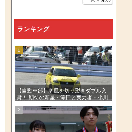
ランキング
【自動車部】寒風を切り裂きダブル入
賞！ 期待の新星・添田と実力者・小川
が魅せたー関東学生ジムカーナ新人戦
大会2026