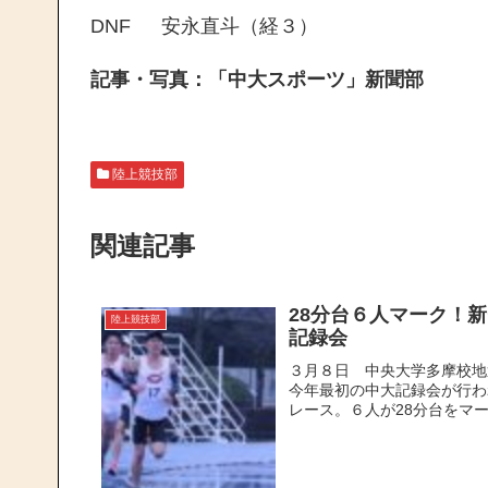
DNF 安永直斗（経３）
記事・写真：「中大スポーツ」新聞部
陸上競技部
関連記事
28分台６人マーク！
陸上競技部
記録会
３月８日 中央大学多摩校地
今年最初の中大記録会が行わ
レース。６人が28分台をマーク