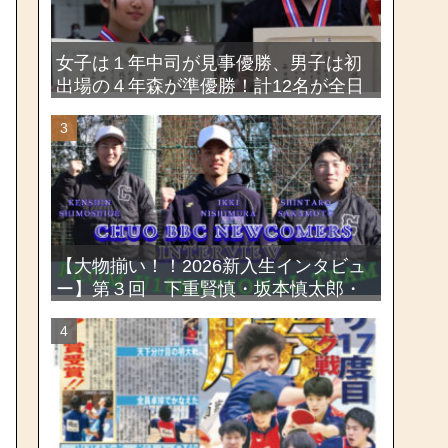
女子は１年中司が見事優勝、男子は初
出場の４年森が準優勝！計12名が全日
本出場権を獲得―第58回関東女子学生
剣道選手権大会・第72回関東学生剣道
選手権大会
【大物揃い！！2026新入生インタビュ
ー】第３回 下重賢慎・坂本慎太郎・
西村一毅