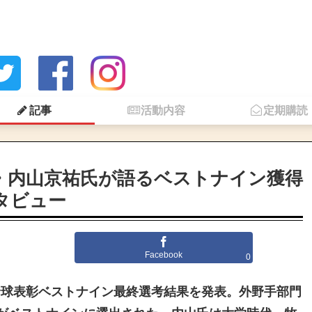
記事
活動内容
定期購読
部・内山京祐氏が語るベストナイン獲得
タビュー
Facebook
0
人野球表彰ベストナイン最終選考結果を発表。外野手部門