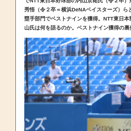
でNTT東日本野球部の内山京祐氏（令２卒
秀悟（令２卒＝横浜DeNAベイスターズ）ら
塁手部門でベストナインを獲得。NTT東日
山氏は何を語るのか。ベストナイン獲得の裏