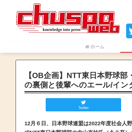
ホーム
【OB企画】NTT東日本野球
の裏側と後輩へのエール/イン
Twitter
12月６日、日本野球連盟は2022年度社会