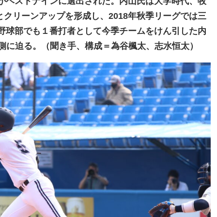
）がベストナインに選出された。内山氏は大学時代、牧
とクリーンアップを形成し、2018年秋季リーグでは三
本野球部でも１番打者として今季チームをけん引した内
側に迫る。（聞き手、構成＝為谷楓太、志水恒太）