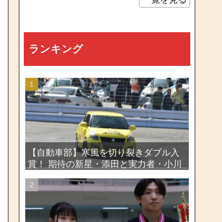
ランキング
【自動車部】寒風を切り裂きダブル入
賞！ 期待の新星・添田と実力者・小川
が魅せたー関東学生ジムカーナ新人戦
大会2026