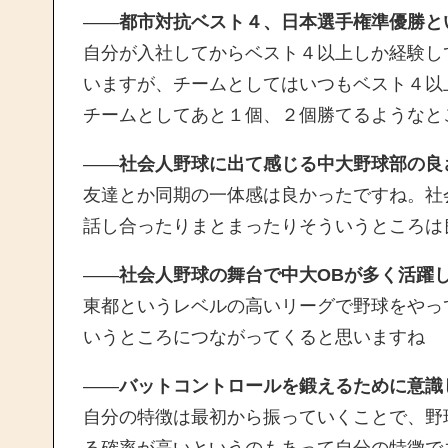
——
都市対抗ベスト４、日本選手権準優勝と
自分が入社してからベスト４以上しか経験し
いますが、チームとしてはいつもベスト４以
チームとしてあと１個、２個勝てるようなと
——
社会人野球に出て感じる中大野球部の良
友達とか同期の一体感は良かったですね。社
話し合ったりまとまったりそういうところは
——
社会人野球の舞台で中大OBが多く活躍
東都というレベルの高いリーグで野球をやっ
いうところにつながってくると思いますね
——
バットコントロールを鍛えるために意識
自分の特徴は最初から振っていくことで、野
る確率が高いというのもあって自分の特徴で