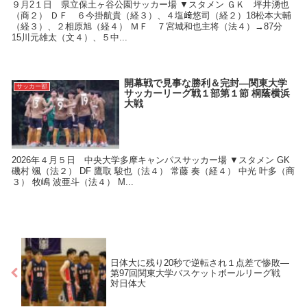
９月2１日 県立保土ヶ谷公園サッカー場 ▼スタメン ＧＫ 坪井湧也
（商２） ＤＦ ６今掛航貴（経３）、４塩﨑悠司（経２）18松本大輔
（経３）、２相原旭（経４） ＭＦ ７宮城和也主将（法４）→87分
15川元雄太（文４）、５中...
開幕戦で見事な勝利＆完封―関東大学
サッカー部
サッカーリーグ戦１部第１節 桐蔭横浜
大戦
2026年４月５日 中央大学多摩キャンパスサッカー場 ▼スタメン GK
磯村 颯（法２） DF 鷹取 駿也（法４） 常藤 奏（経４） 中光 叶多（商
３） 牧嶋 波亜斗（法４） M...
日体大に残り20秒で逆転され１点差で惨敗―
第97回関東大学バスケットボールリーグ戦
対日体大