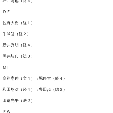
坪井湧也（商４）
ＤＦ
佐野大樹（経１）
牛澤健（経２）
新井秀明（経４）
岡井駿典（法３）
ＭＦ
髙岸憲伸（文４）→堀脩大（経４）
和田悠汰（経４）→豊田歩（総３）
田邉光平（法２）
ＦＷ