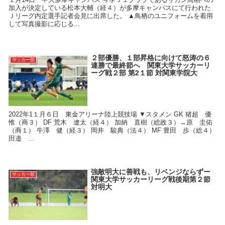
加入が決定している松本大輔（経４）が多摩キャンパスにて行われた
Ｊリーグ内定選手記者会見に出席した。 ▲鳥栖のユニフォームを着用
して写真撮影に応じる...
２部優勝、１部昇格に向けて怒涛の６
サッカー部
連勝で最終節へ 関東大学サッカーリ
ーグ戦２部 第2１節 対関東学院大
2022年1１月６日 東金アリーナ陸上競技場 ▼スタメン GK 猪超 優
惟（商３） DF 荒木 遼太（経４） 加納 直樹（総政３）→原 圭佑
（商１） 牛澤 健（経３） 岡井 駿典（法４） MF 豊田 歩（総４）
田邉 ...
強敵明大に善戦も、リベンジならずー
サッカー部
関東大学サッカーリーグ戦後期第２節
対明大