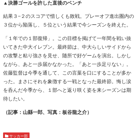
▲
決勝ゴールを許した直後のベンチ
結果３−２のスコアで惜しくも敗戦。プレーオフ進出圏内の
３位から陥落し、５位という結果で今シーズンを終えた。
「１年での１部復帰」。この目標を掲げて一年間を戦い抜
いてきた中大イレブン。最終節は、中大らしいサイドから
の攻撃と粘り強さを見せ、随所で好ゲームを演出。しかし
ながら、あと一歩届かなかった。「あと一歩足りない」。
佐藤監督は今季を通して、この言葉を口にすることが多か
った。まさにそれを象徴する一戦となった最終節。悔し涙
を呑んだ今季から、１部へと返り咲く姿を来シーズンは期
待したい。
（記事：山縣一郎、写真：板谷龍之介）
サッカー部