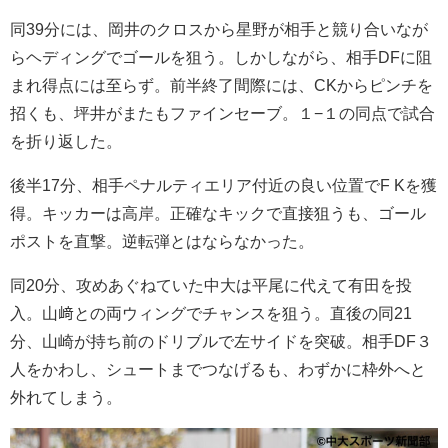
同39分には、岡井のクロスから星野が相手と競り合いなが
らヘディングでゴールを狙う。しかしながら、相手DFに阻
まれ得点には至らず。前半終了間際には、CKからピンチを
招くも、坪井がまたもファインセーブ。１−１の同点で試合
を折り返した。
後半17分、相手ペナルティエリア付近の良い位置でF Kを獲
得。キッカーは高岸。正確なキックで直接狙うも、ゴール
ポストを直撃。逆転弾とはならなかった。
同20分、攻めあぐねていた中大は平尾に代えて有田を投
入。山﨑との両ウィングでチャンスを狙う。直後の同21
分、山崎が持ち前のドリブルで左サイドを突破。相手DF３
人をかわし、シュートまでつなげるも、わずかに枠外へと
外れてしまう。