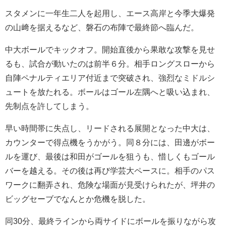
スタメンに一年生二人を起用し、エース高岸と今季大爆発
の山﨑を据えるなど、磐石の布陣で最終節へ臨んだ。
中大ボールでキックオフ。開始直後から果敢な攻撃を見せ
るも、試合が動いたのは前半６分。相手ロングスローから
自陣ペナルティエリア付近まで突破され、強烈なミドルシ
ュートを放たれる。ボールはゴール左隅へと吸い込まれ、
先制点を許してしまう。
早い時間帯に失点し、リードされる展開となった中大は、
カウンターで得点機をうかがう。同８分には、田邊がボー
ルを運び、最後は和田がゴールを狙うも、惜しくもゴール
バーを越える。その後は再び学芸大ペースに。相手のパス
ワークに翻弄され、危険な場面が見受けられたが、坪井の
ビッグセーブでなんとか危機を脱した。
同30分、最終ラインから両サイドにボールを振りながら攻