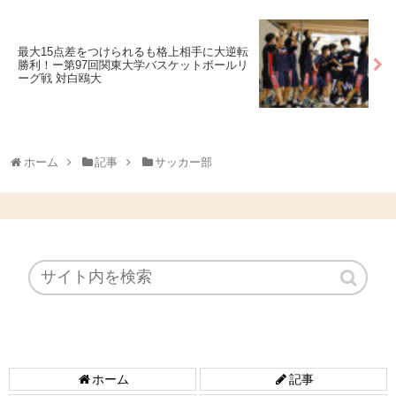
最大15点差をつけられるも格上相手に大逆転
勝利！ー第97回関東大学バスケットボールリ
ーグ戦 対白鴎大
ホーム
記事
サッカー部
ホーム
記事