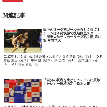
関連記事
田中のリーグ初ゴールを含む２得点！
サッカー部
チームは４発快勝で後期白星スタート
－関東大学サッカーリーグ戦２部 第12
節 対青学大
2022年８月６日 会場非公開 ▼スタメン ＧＫ 猪越 優惟（商３） ＤＦ
影山 兼三（経３） 牛澤 健（経３） 原 圭佑（商１） 荒木 遼太（経
４） ＭＦ 湯谷 杏吏（経...
「自分の長所を生かしてチームに貢献
サッカー部
したい」ー鳥栖内定・松本大輔
１月14日 中大多摩キャンパス 今季Ｊ１クラブであるサガン鳥栖への