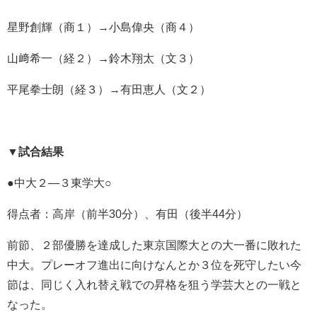
星野創輝（商１）→小島偉央（商４）
山﨑希一（経２）→鈴木翔太（文３）
平尾拳士朗（経３）→有田恵人（文２）
▼
試合結果
●中大２―３東学大○
得点者：高岸（前半30分）、有田（後半44分）
前節、２部優勝を達成した東京国際大との大一番に敗れた
中大。プレーオフ進出に向けなんとか３位を死守したい今
節は、同じく入れ替え戦での昇格を狙う学芸大との一戦と
なった。