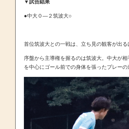
▼試合結果
●中大０―２筑波大○
首位筑波大との一戦は、立ち見の観客が出る
序盤から主導権を握るのは筑波大。中大が相
を中心にゴール前での身体を張ったプレーの