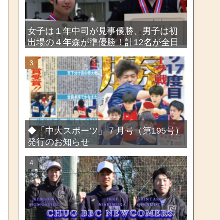
女子は１年中司が見事優勝、男子は初
出場の４年森が準優勝！計12名が全日
本出場権を獲得―第58回関東女子学生
剣道選手権大会・第72回関東学生剣道
選手権大会
◆「中大スポーツ」７月号（第195号）
発行のお知らせ