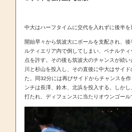
中大はハーフタイムに交代を入れずに
後半を
開始早々から筑波大にボールを支
配され
、後
ルティエリア内
で
倒して
しまい、
ペナルティ
点を許す。
その後も筑波
大のチャンスが続い
川と杉山を投入
し、その直後に中大はサイド
た
。同
32
分には
再び
サイドから
チャンスを作
ンチは
長澤、鈴木、
北浜を投入する。
しかし
打たれ、ディフェンスに当たりオウンゴール