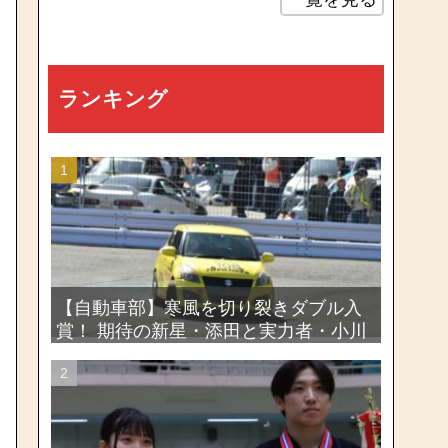
ランキング
【自動車部】寒風を切り裂きダブル入
賞！ 期待の新星・添田と実力者・小川
が魅せたー関東学生ジムカーナ新人戦
大会2026