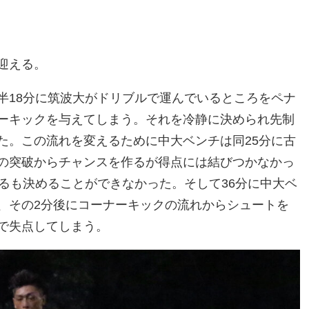
迎える。
半18分
に筑波大
が
ドリブルで運ん
でいるところを
ペナ
ー
キックを与えてしまう。
それを
冷静に
決められ
先制
た。この流れを変えるために
中大ベンチは同
25分に
古
の突破からチャンスを作るが
得点には結びつかなかっ
るも
決めることができなかった。
そして
3
6分に中大ベ
、その2分後
に
コーナーキックの流れから
シュートを
で失点してしまう。