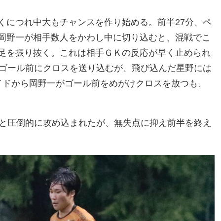
くにつれ中大もチャンスを作り始める。前半27分、ペ
岡野一が相手数人をかわし中に切り込むと、混戦でこ
足を振り抜く。これは相手ＧＫの反応が早く止められ
がゴール前にクロスを送り込むが、飛び込んだ星野には
イドから岡野一がゴール前をめがけクロスを放つも、
本と圧倒的に攻め込まれたが、無失点に抑え前半を終え