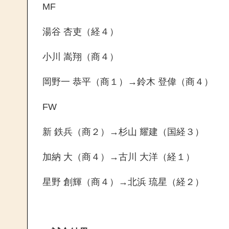
MF
湯谷 杏吏（経４）
小川 嵩翔（商４）
岡野一 恭平（商１）→鈴木 登偉（商４）
FW
新 鉄兵（商２）→杉山 耀建（国経３）
加納 大（商４）→古川 大洋（経１）
星野 創輝（商４）→北浜 琉星（経２）