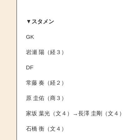
▼
スタメン
GK
岩瀬 陽（経３）
DF
常藤 奏（経２）
原 圭佑（商３）
家坂 葉光（文４）→長澤 圭剛（文４）
石橋 衡（文４）