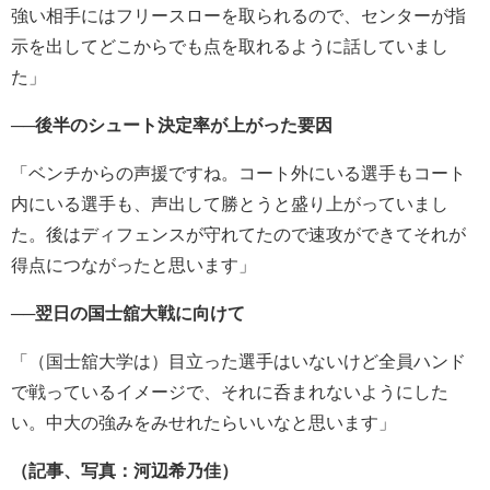
強い相手にはフリースローを取られるので、
センターが指
示を出してどこからでも点を取れるように話していま
し
た」
──後半のシュート決定率が上がった要因
「ベンチからの声援ですね。コート外にいる選手もコート
内にいる選手も、声出して勝とうと盛り上
がっていまし
た。
後はディフェンスが守れてたので速攻ができてそれが
得点につなが
ったと思います」
──翌日の国士舘大戦に向けて
「（国士舘大学は）
目立った選手はいないけど全員ハンド
で戦っているイメージで、
それに呑まれないようにした
い。中大の強みをみせれたらいいなと思います」
（記事、写真：河辺希乃佳）