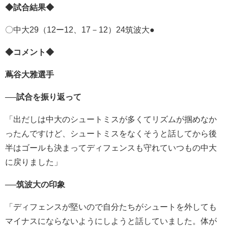
◆
試合結果◆
〇中大29（12ー12、17－12）24筑波大●
◆
コメント◆
蔦谷大雅選手
──試合を振り返って
「出だしは中大のシュートミスが多くてリズムが掴めなか
ったんです
けど、
シュートミスをなくそうと話してから後
半はゴールも決まってディ
フェンスも守れていつもの中大
に戻りました」
──筑波大の印象
「ディフェンスが堅いので自分たちがシュートを外しても
マイナスに
ならないようにしようと話していました。
体が