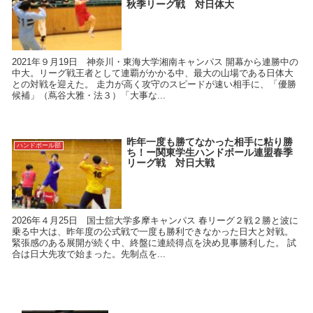
秋季リーグ戦 対日体大
2021年９月19日 神奈川・東海大学湘南キャンパス 開幕から連勝中の
中大。リーグ戦王者として連覇がかかる中、最大の山場である日体大
との対戦を迎えた。 走力が高く攻守のスピードが速い相手に、「優勝
候補」（蔦谷大雅・法３）「大事な...
昨年一度も勝てなかった相手に粘り勝
ハンドボール部
ち！ー関東学生ハンドボール連盟春季
リーグ戦 対日大戦
2026年４月25日 国士舘大学多摩キャンパス 春リーグ２戦２勝と波に
乗る中大は、昨年度の公式戦で一度も勝利できなかった日大と対戦。
緊張感のある展開が続く中、終盤に連続得点を決め見事勝利した。 試
合は日大先攻で始まった。先制点を...