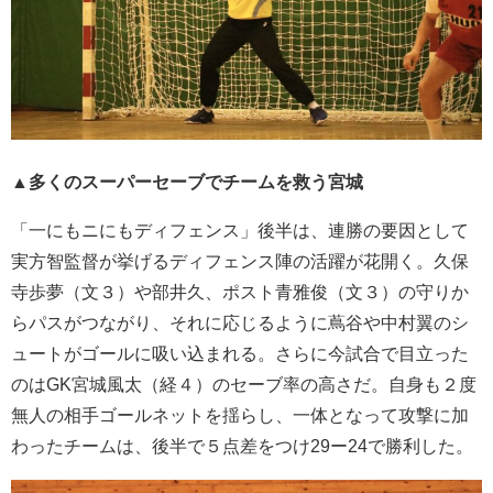
▲多くのスーパーセーブでチームを救う宮城
「一
にもニ
にもディフェンス」後半は、連勝の要因として
実方智監督が挙げるディフェンス陣の活躍が花開く。久保
寺歩夢（文３）や部井久、ポスト青雅俊（文３）の守りか
らパスがつながり、それに応じるように蔦谷や中村翼のシ
ュートがゴールに吸い込まれる。
さらに今試合で目立った
のはGK宮城風太（経４）のセーブ率の高さだ。自身も２度
無人の相手ゴールネットを揺らし、一体となって攻撃に加
わったチームは、後半で５点差をつけ29ー24で勝利した。