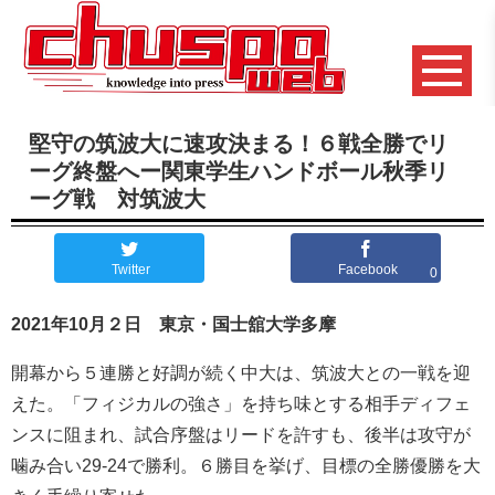
堅守の筑波大に速攻決まる！６戦全勝でリ
ーグ終盤へー関東学生ハンドボール秋季リ
ーグ戦 対筑波大
Twitter
Facebook
0
2021年10月２日 東京・国士舘大学多摩
開幕から５連勝と好調が続く中大は、筑波大との一戦を迎
えた。「フィジカルの強さ」を持ち味とする相手ディフェ
ンスに阻まれ、試合序盤はリードを許すも、後半は攻守が
噛み合い29-24で勝利。６勝目を挙げ、目標の全勝優勝を大