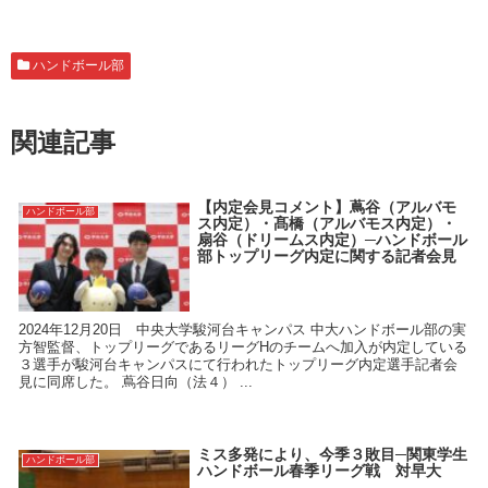
ハンドボール部
関連記事
【内定会見コメント】蔦谷（アルバモ
ハンドボール部
ス内定）・髙橋（アルバモス内定）・
扇谷（ドリームス内定）─ハンドボール
部トップリーグ内定に関する記者会見
2024年12月20日 中央大学駿河台キャンパス 中大ハンドボール部の実
方智監督、トップリーグであるリーグHのチームへ加入が内定している
３選手が駿河台キャンパスにて行われたトップリーグ内定選手記者会
見に同席した。 蔦谷日向（法４） ...
ミス多発により、今季３敗目─関東学生
ハンドボール部
ハンドボール春季リーグ戦 対早大