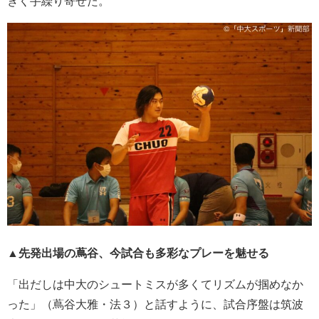
きく手繰り寄せた。
▲先発出場の蔦谷、今試合も多彩なプレーを魅せる
「出だしは中大のシュートミスが多くてリズムが掴めなか
った」（蔦谷大雅・法３）と話すように、試合序盤は筑波