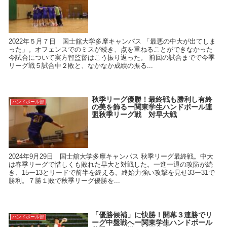
2022年５月７日 国士舘大学多摩キャンパス 「最悪の中大が出てしま
った」。オフェンスでのミスが続き、点を重ねることができなかった
今試合について実方智監督はこう振り返った。 前回の試合までで今季
リーグ戦５試合中２敗と、なかなか成績の振る...
秋季リーグ優勝！最終戦も勝利し有終
ハンドボール部
の美を飾るー関東学生ハンドボール連
盟秋季リーグ戦 対早大戦
2024年9月29日 国士舘大学多摩キャンパス 秋季リーグ最終戦。中大
は春季リーグで惜しくも敗れた早大と対戦した。一進一退の攻防が続
き、15ー13とリードで前半を終える。終始力強い攻撃を見せ33ー31で
勝利。７勝１敗で秋季リーグ優勝を...
「優勝候補」に快勝！開幕３連勝でリ
ハンドボール部
ーグ中盤戦へー関東学生ハンドボール