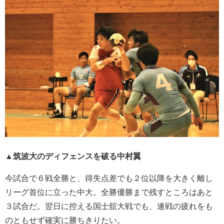
▲筑波大のディフェンスを破る中村翼
今試合で６戦全勝と、得失点差でも２位以降を大きく離し
リーグ首位に立った中大。全勝優勝まで残すところはあと
３試合だ。翌日に控える国士舘大戦でも、連戦の疲れをも
のともせず確実に勝ちきりたい。