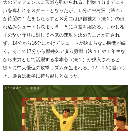
大のディフェンスに苦戦を強いられる。開始４分までに４
点を奪われるスタートとなったが、５分に中村翼（法４）
が待望の１点をもたらすと８分には
伊禮雅太
（法２）の倒
れ込みシュートも決まり６－８に点差を縮める。しかし相
手の堅い守りに対して本来の速攻を決めることが許され
ず、14分から16分にかけてシュートが決まらない時間が続
く。そこで17分から部井久アダム勇樹（法４）や１年生な
がら主力として活躍する泉本心（法１）が投入されると
徐々に中大優位の攻撃リズムが生まれる。
12－12に追いつ
き、勝負は後半に持ち越しとなった。