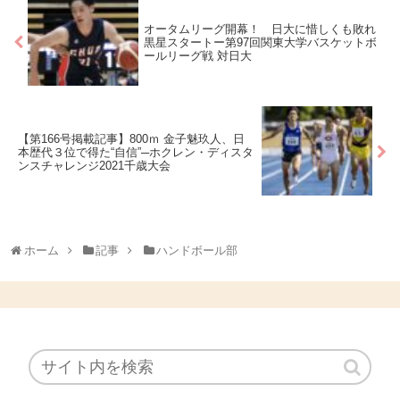
オータムリーグ開幕！ 日大に惜しくも敗れ
黒星スタートー第97回関東大学バスケットボ
ールリーグ戦 対日大
【第166号掲載記事】800ｍ 金子魅玖人、日
本歴代３位で得た“自信”─ホクレン・ディスタ
ンスチャレンジ2021千歳大会
ホーム
記事
ハンドボール部