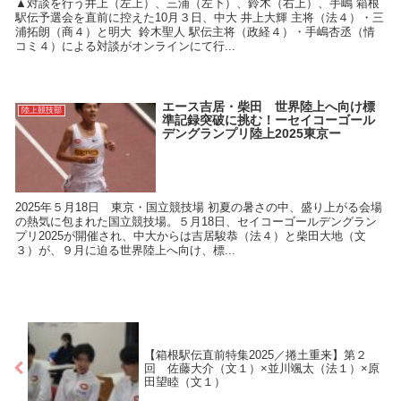
▲対談を行う井上（左上）、三浦（左下）、鈴木（右上）、手嶋 箱根
駅伝予選会を直前に控えた10月３日、中大 井上大輝 主将（法４）・三
浦拓朗（商４）と明大 鈴木聖人 駅伝主将（政経４）・手嶋杏丞（情
コミ４）による対談がオンラインにて行...
エース吉居・柴田 世界陸上へ向け標
陸上競技部
準記録突破に挑む！ーセイコーゴール
デングランプリ陸上2025東京ー
2025年５月18日 東京・国立競技場 初夏の暑さの中、盛り上がる会場
の熱気に包まれた国立競技場。５月18日、セイコーゴールデングラン
プリ2025が開催され、中大からは吉居駿恭（法４）と柴田大地（文
３）が、９月に迫る世界陸上へ向け、標...
【箱根駅伝直前特集2025／捲土重来】第２
回 佐藤大介（文１）×並川颯太（法１）×原
田望睦（文１）