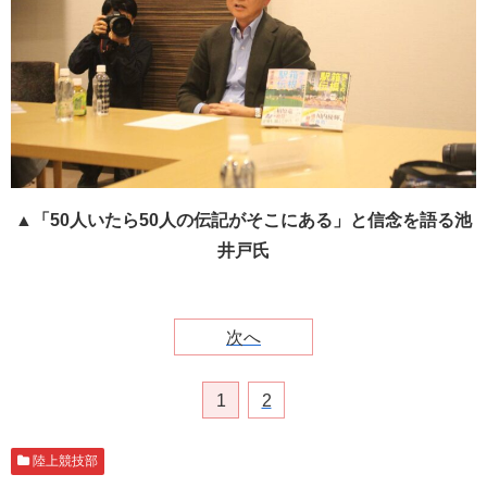
▲「50人いたら50人の伝記がそこにある」と信念を語る池
井戸氏
次へ
1
2
陸上競技部