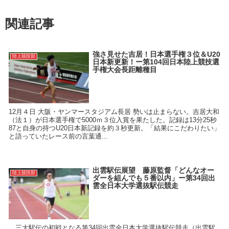
関連記事
強さ見せた吉居！日本選手権３位＆U20
陸上競技部
日本新更新！ー第104回日本陸上競技選
手権大会長距離種目
12月４日 大阪・ヤンマースタジアム長居 勢いは止まらない。吉居大和
（法１）が日本選手権で5000ｍ３位入賞を果たした。記録は13分25秒
87と自身の持つU20日本新記録を約３秒更新。「結果にこだわりたい」
と語っていたレース前の言葉通...
出雲駅伝展望 藤原監督「どんなオー
陸上競技部
ダーを組んでも５番以内」ー第34回出
雲全日本大学選抜駅伝競走
三大駅伝の初戦となる第34回出雲全日本大学選抜駅伝競走（出雲駅