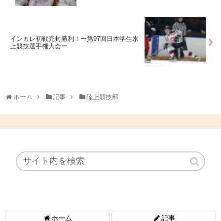
インカレ初戦完封勝利！ー第97回日本学生氷
上競技選手権大会ー
ホーム
記事
陸上競技部
ホーム
記事