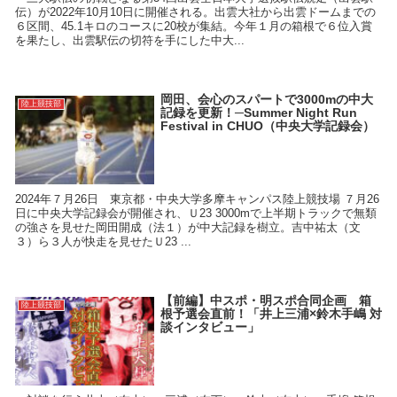
伝）が2022年10月10日に開催される。出雲大社から出雲ドームまでの
６区間、45.1キロのコースに20校が集結。今年１月の箱根で６位入賞
を果たし、出雲駅伝の切符を手にした中大...
岡田、会心のスパートで3000mの中大
陸上競技部
記録を更新！─Summer Night Run
Festival in CHUO（中央大学記録会）
2024年７月26日 東京都・中央大学多摩キャンパス陸上競技場 ７月26
日に中央大学記録会が開催され、Ｕ23 3000mで上半期トラックで無類
の強さを見せた岡田開成（法１）が中大記録を樹立。吉中祐太（文
３）ら３人が快走を見せたＵ23 ...
【前編】中スポ・明スポ合同企画 箱
陸上競技部
根予選会直前！「井上三浦×鈴木手嶋 対
談インタビュー」