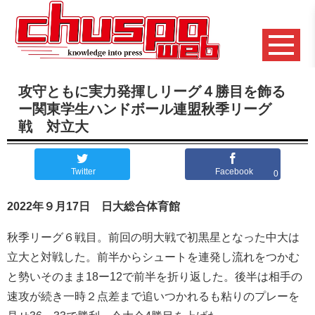
攻守ともに実力発揮しリーグ４勝目を飾る
ー関東学生ハンドボール連盟秋季リーグ
戦 対立大
Twitter
Facebook
0
2022年９月17日 日大総合体育館
秋季リーグ６戦目。前回の明大戦で初黒星となった中大は
立大と対戦した。前半からシュートを連発し流れをつかむ
と勢いそのまま18ー12で前半を折り返した。後半は相手の
速攻が続き一時２点差まで追いつかれるも粘りのプレーを