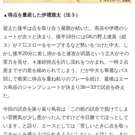
▲得点を量産した伊禮雅太（法３）
迎えた後半は点を取り合う展開が続いた。蔦谷や伊禮のシ
ュートが次々と決まり、後半18分にはGKの野上遼真（総
３）が７㍍スローをセーブするなど勢いをつけた中大。し
かし後半20分に差し掛かると速攻が武器という立大がその
実力を見せ、４連続得点を許し流れをつかまれ、一時２点
差までその差を縮められてしまう。だが中大も華麗なパス
回しで着実に得点を重ね粘りのプレーを続け、最後はエー
ス蔦谷のジャンプシュートが決まり36ー33で試合を終え
た。
今回の試合を振り返り蔦谷は「この前の試合で負けてしま
い雰囲気が少し悪かったんですけど今日勝ててほっとして
います」と語り、エースとしては「苦しいときに点を取っ
てチームを盛り上げられるようにしたい」と話した。また