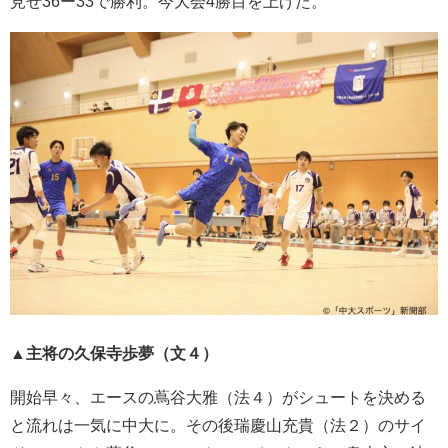
見せ36ー33で勝利。今大会4勝目を上げた。
▲主将の久保寺歩夢（文４）
開始早々、エースの蔦谷大雅（法４）がシュートを決める
と流れは一気に中大に。その後瑞慶山充貴（法２）のサイ