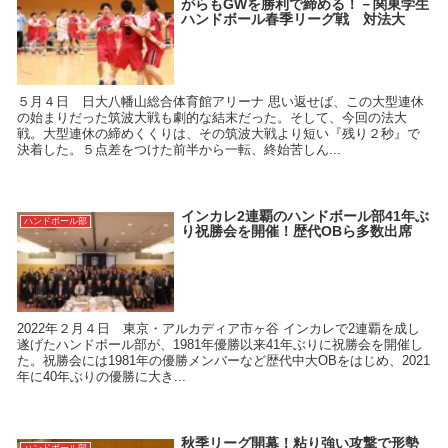
がらもGWを勝利で締める！－関東学生
ハンドボール春季リーグ戦 対法大
５月４日 日大八幡山総合体育館アリーナ 思い返せば、この大型連休
の始まりだった筑波大戦も劇的な結末だった。そして、今回の法大
戦。大型連休の締めくくりは、その筑波大戦より短い『残り２秒』で
決着した。５点差をつけた前半から一転、終始苦しん...
インカレ2連覇のハンドボール部41年ぶ
ハンドボール部
り祝勝会を開催！歴代OBら多数出席
2022年２月４日 東京・アルカディア市ヶ谷 インカレで2連覇を成し
遂げたハンドボール部が、1981年優勝以来41年ぶりに祝勝会を開催し
た。祝勝会には1981年の優勝メンバーなど歴代中大OBをはじめ、2021
年に40年ぶりの優勝に大き...
秋季リーグ開幕！粘り強い攻撃で形勢
ハンドボール部