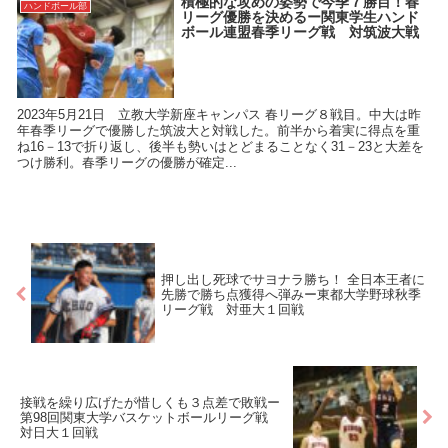
積極的な攻めの姿勢で今季７勝目！春
ハンドボール部
リーグ優勝を決めるー関東学生ハンド
ボール連盟春季リーグ戦 対筑波大戦
2023年5月21日 立教大学新座キャンパス 春リーグ８戦目。中大は昨
年春季リーグで優勝した筑波大と対戦した。前半から着実に得点を重
ね16－13で折り返し、後半も勢いはとどまることなく31－23と大差を
つけ勝利。春季リーグの優勝が確定...
押し出し死球でサヨナラ勝ち！ 全日本王者に
先勝で勝ち点獲得へ弾みー東都大学野球秋季
リーグ戦 対亜大１回戦
接戦を繰り広げたが惜しくも３点差で敗戦ー
第98回関東大学バスケットボールリーグ戦
対日大１回戦