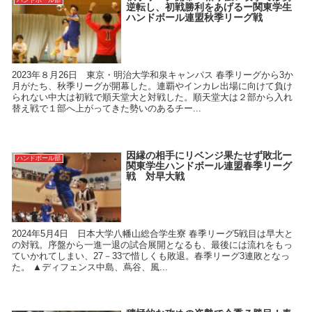
逆転し、初戦勝利をあげるー関東学生
ハンドボール連盟秋季リーグ戦
2023年８月26日 東京・明治大学和泉キャンパス 春季リーグから3か
月がたち、秋季リーグが開幕した。連覇やインカレ出場に向けて負け
られない中大は初戦で順天堂大と対戦した。順天堂大は２部から入れ
替え戦で１部へ上がってきた勢いのあるチー...
因縁の相手にリベンジ果たせず敗北ー
ハンドボール部
関東学生ハンドボール連盟春季リーグ
戦 対早大戦
2024年5月4日 日本大学八幡山総合学生寮 春季リーグ5戦目は早大と
の対戦。序盤から一進一退の試合展開となるも、最後には流れをもっ
ていかれてしまい、27－33で惜しくも敗退。春季リーグ3連敗となっ
た。 ▲ディフェンス中島、蔦谷、風...