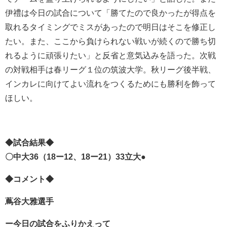
伊禮は今日の試合について「勝てたので良かったが得点を
取れるタイミングでミスがあったので明日はそこを修正し
たい。また、ここから負けられない戦いが続くので勝ち切
れるように頑張りたい」と反省と意気込みを語った。次戦
の対戦相手は春リーグ１位の筑波大学。秋リーグ後半戦、
インカレに向けてよい流れをつくるためにも勝利を飾って
ほしい。
◆試合結果◆
〇中大36（18ー12、18ー21）33立大●
◆コメント◆
蔦谷大雅選手
ー今日の試合をふりかえって