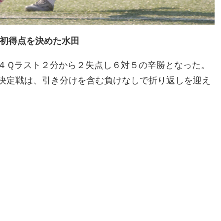
初得点を決めた水田
４Ｑラスト２分から２失点し６対５の辛勝となった。
決定戦は、引き分けを含む負けなしで折り返しを迎え