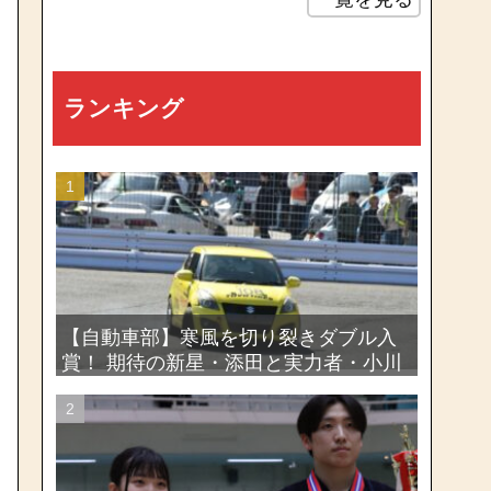
ランキング
【自動車部】寒風を切り裂きダブル入
賞！ 期待の新星・添田と実力者・小川
が魅せたー関東学生ジムカーナ新人戦
大会2026