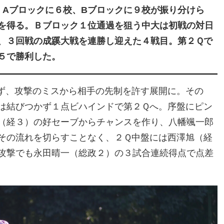
。Aブロックに６校、Bブロックに９校が振り分けら
を得る。Ｂブロック１位通過を狙う中大は初戦の対日
、３回戦の成蹊大戦を連勝し迎えた４戦目。第２Ｑで
５で勝利した。
ず、攻撃のミスから相手の先制を許す展開に。その
は結びつかず１点ビハインドで第２Ｑへ。序盤にピン
（経３）の好セーブからチャンスを作り、八幡颯一郎
その流れを切らすことなく、２Ｑ中盤には西澤旭（経
攻撃でも永田晴一（総政２）の３試合連続得点で点差