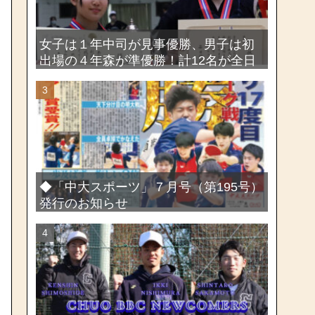
女子は１年中司が見事優勝、男子は初
出場の４年森が準優勝！計12名が全日
本出場権を獲得―第58回関東女子学生
剣道選手権大会・第72回関東学生剣道
選手権大会
◆「中大スポーツ」７月号（第195号）
発行のお知らせ