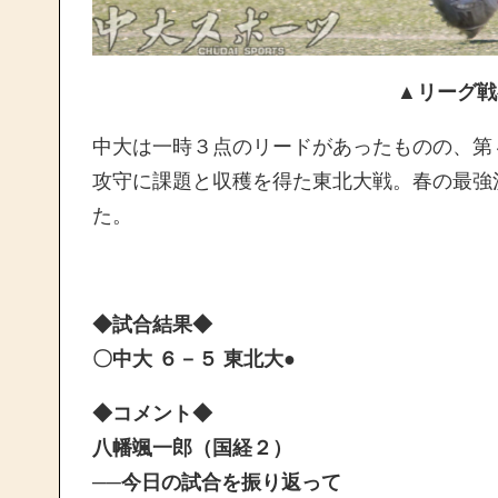
▲リーグ戦
中大は一時３点のリードがあったものの、第
攻守に課題と収穫を得た東北大戦。春の最強
た。
◆試合結果◆
〇中大 ６－５ 東北大●
◆コメント◆
八幡颯一郎（国経２）
──今日の試合を振り返って