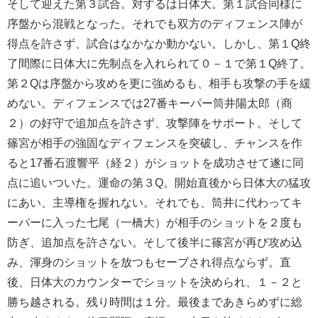
そして迎えた第３試合。対するは日体大。第１試合同様に
序盤から混戦となった。それでも双方のディフェンス陣が
得点を許さず、試合はなかなか動かない。しかし、第１Q終
了間際に日体大に先制点を入れられて０－１で第１Q終了。
第２Qは序盤から攻めを更に強めるも、相手も攻撃の手を緩
めない。ディフェンスでは27番キーパー筒井陽太郎（商
２）の好守で追加点を許さず、攻撃陣をサポート。そして
篠宮が相手の強固なディフェンスを突破し、チャンスを作
ると17番石渡響平（経２）が​ショットを成功させて遂に同
点に追いついた。運命の第３Q。開始直後から日体大の猛攻
にあい、主導権を握れない。それでも、筒井に代わってキ
ーパーに入った七尾（一橋大）が相手のショットを２度も
防ぎ、追加点を許さない。そして後半に篠宮が再び攻め込
み、渾身のショットを放つもセーブされ得点ならず。直
後、日体大のカウンターでショットを決められ、１－２と
勝ち越される。残り時間は１分。最後まであきらめずに総