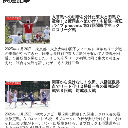
入替戦への明暗を分けた東大と初戦で
ラクロス部
激突！２度同点へ追い付くも惜敗─渡辺
パイプ presents 第37回関東学生ラク
ロスリーグ戦
2025年７月26日 東京都・東京大学御殿下フィールド 今年もリーグ戦
の季節がやってきた。昨季は最終戦で東大に勝利を収めて入替戦を回
避、１部残留を果たした。そして今季リーグ初戦は同じ東大と相まみ
えた。試合は先制を許したが、その後は互角...
開幕から負けなし！永田、八幡複数得
ラクロス部
点でリード守り２勝目ー春の最強決定
戦第３回戦 対成蹊大戦
2026年３月15日 中大ラグビー場 2月に開幕した関東ラクロス春の最
強決定戦。Aブロックに６校、Bブロックに９校が振り分けられ、それ
ぞれ上位３校がトーナメント出場権を得る。Ｂブロック１位通過を狙
う中大は初戦の対日体大戦を引き分け、２...