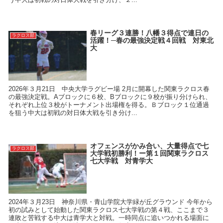
春リーグ３連勝！八幡３得点で連日の
ラクロス部
活躍！─春の最強決定戦４回戦 対東北
大
2026年３月21日 中央大学ラグビー場 2月に開幕した関東ラクロス春
の最強決定戦。Aブロックに６校、Bブロックに９校が振り分けられ、
それぞれ上位３校がトーナメント出場権を得る。Ｂブロック１位通過
を狙う中大は初戦の対日体大戦を引き分け...
オフェンスがかみ合い、大量得点で七
ラクロス部
大学戦初勝利！ー第１回関東ラクロス
七大学戦 対青学大
2024年３月23日 神奈川県・青山学院大学緑が丘グラウンド 今年から
初の試みとして始動した関東ラクロス七大学戦の第４戦、ここまで３
連敗と苦戦する中大は青学大と対戦。一時同点に追いつかれる場面に