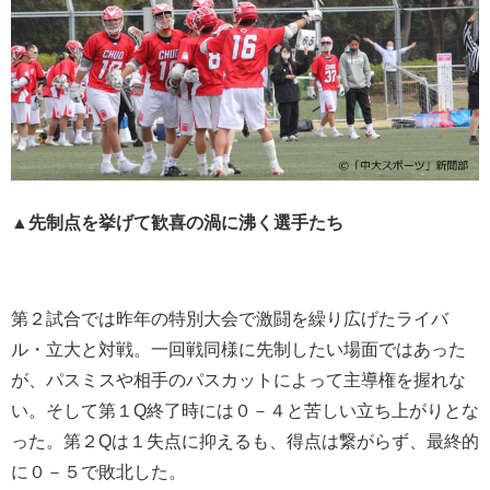
▲先制点を挙げて歓喜の渦に沸く選手たち
第２試合では昨年の特別大会で激闘を繰り広げたライバ
ル・立大と対戦。一回戦同様に先制したい場面ではあった
が、パスミスや相手のパスカットによって主導権を握れな
い。そして第１Q終了時には０－４と苦しい立ち上がりとな
った。第２Qは１失点に抑えるも、得点は繋がらず、最終的
に０－５で敗北した。