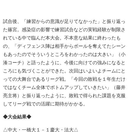
試合後、「練習からの意識が足りてなかった」と振り返っ
た篠宮。感染症の影響で練習試合などの実戦経験が制限さ
れている中で臨んだ本大会。不本意な結果に終わったも
の、「ディフェンス陣は相手からボールを奪えてたシーン
もあったのでそういうところをわかったのは大きい」（小
湊コーチ）と語ったように、今後に向けての強みになると
ころにも気づくことができた。次回はいよいよチームにと
っての大舞台であるリーグ戦。「今回の敗戦を１年生だけ
ではなくチーム全体でボトムアップしていきたい」（藤井
亮主将）と振り返ったように、敗戦で得られた課題を克服
してリーグ戦での活躍に期待がかかる。
◆大会結果◆
△中大・一橋大１－１慶大・法大△