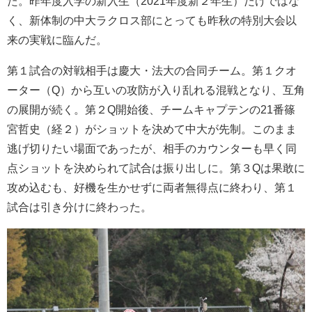
た。昨年度入学の新入生（2021年度新２年生）だけではな
く、新体制の中大ラクロス部にとっても昨秋の特別大会以
来の実戦に臨んだ。
第１試合の対戦相手は慶大・法大の合同チーム。第１クオ
ーター（Q）から互いの攻防が入り乱れる混戦となり、互角
の展開が続く。第２Q開始後、チームキャプテンの21番篠
宮哲史（経２）がショットを決めて中大が先制。このまま
逃げ切りたい場面であったが、相手のカウンターも早く同
点ショットを決められて試合は振り出しに。第３Qは果敢に
攻め込むも、好機を生かせずに両者無得点に終わり、第１
試合は引き分けに終わった。