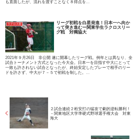
も直面したが、流れを渡すことなく８得点を...
リーグ初戦を白星発進！日本一へ向か
ラクロス部
って突き進むー関東学生ラクロスリー
グ戦 対獨協大
2021年９月26日 非公開 遂に開幕したリーグ戦。例年とは異なり、全
試合トーナメント方式となった今大会。日本一を目指す中大にとって
一敗も許されない試合となったが、終始安定したプレーで相手のリー
ドを許さず、中大が７－５で初戦を制した。...
２試合連続２桁安打の猛攻で劇的逆転勝利！
－関東地区大学準硬式野球選手権大会 対東
海大