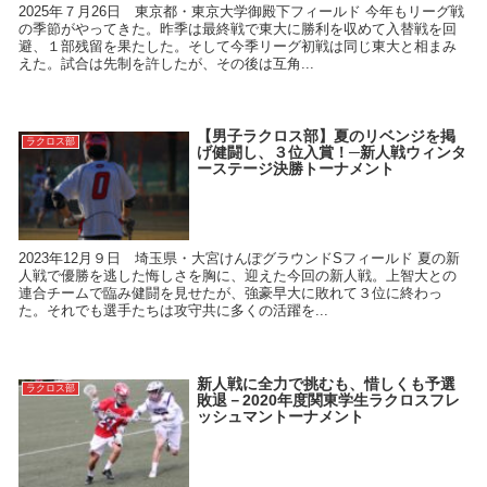
2025年７月26日 東京都・東京大学御殿下フィールド 今年もリーグ戦
の季節がやってきた。昨季は最終戦で東大に勝利を収めて入替戦を回
避、１部残留を果たした。そして今季リーグ初戦は同じ東大と相まみ
えた。試合は先制を許したが、その後は互角...
【男子ラクロス部】夏のリベンジを掲
ラクロス部
げ健闘し、３位入賞！─新人戦ウィンタ
ーステージ決勝トーナメント
2023年12月９日 埼玉県・大宮けんぽグラウンドSフィールド 夏の新
人戦で優勝を逃した悔しさを胸に、迎えた今回の新人戦。上智大との
連合チームで臨み健闘を見せたが、強豪早大に敗れて３位に終わっ
た。それでも選手たちは攻守共に多くの活躍を...
新人戦に全力で挑むも、惜しくも予選
ラクロス部
敗退－2020年度関東学生ラクロスフレ
ッシュマントーナメント