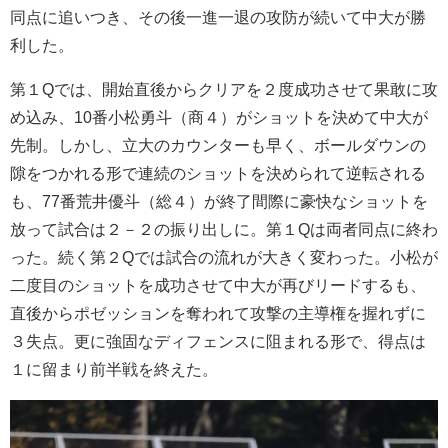
同点に追いつき、その後一進一退の攻防が続いて中大が勝
利した。
第１Qでは、開始直後からクリアを２度成功させて果敢に攻
め込み、10番小松勇斗（商４）がショットを決めて中大が
先制。しかし、立大のカウンターも早く、ボールダウンの
隙をつかれる形で連続のショットを決められて逆転される
も、77番荒井優斗（総４）が終了間際に豪快なショットを
放って試合は２－２の振り出しに。第１Qは両者同点に終わ
った。続く第２Qでは試合の流れが大きく変わった。小松が
二度目のショットを成功させて中大が再びリードするも、
直後からポゼッションを奪われて攻撃の主導権を握れずに
３失点。更に強固なディフェンスに阻まれる形で、得点は
１に留まり前半戦を終えた。