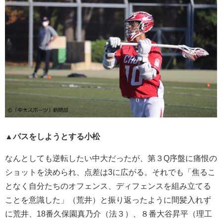
▲パスをしようとする小松
なんとしても逆転したい中大だったが、第３Q序盤に痛恨の
ショットを決められ、点差は3に広がる。それでも「焦るこ
となく自分たちのオフェンス、ディフェンスを組み立てる
ことを意識した」（荒井）と振り返ったように間髪入れず
に荒井、18番久保園真乃介（法３）、８番大谷昇平（理工