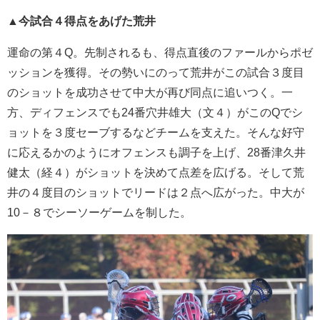
▲今試合４得点をあげた荒井
運命の第４Q。先制されるも、得点直後のファールからポゼ
ッションを獲得。その勢いにのって荒井がこの試合３度目
のショットを成功させて中大が再び同点に追いつく。一
方、ディフェンスでも24番穴井雄大（文４）がこのQでシ
ョットを３度セーブするなどチームを支えた。そんな好守
に応えるかのようにオフェンスも調子を上げ、28番津久井
健太（経４）がショットを決めて点差を広げる。そして荒
井の４度目のショットでリードは２点へ広がった。中大が
10－８でシーソーゲームを制した。