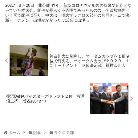
2021年３月20日 非公開 昨年、新型コロナウイルスの影響で延期とな
っていた本大会。開催が長らく不透明であったものの、今回無観客と
いう形で開催に至り、中大は一橋大学ラクロス部との合同チームで決
勝トーナメント出場がかかった３試合に出場...
神奈川大に勝利し、オータムカップを１部９
位で終える。ーオータムカップ２０２０ １
部トーナメント ９位決定戦 対神奈川大
横浜DeNAベイスターズドラフト２位 牧秀
悟主将 指名あいさつ
ホーム
記事
ラクロス部