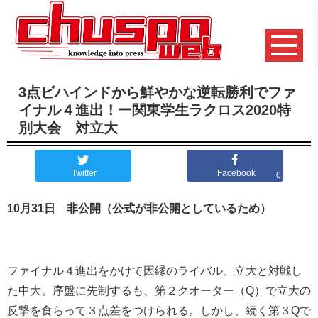
3点ビハインドから鮮やかな逆転勝利でファ
イナル４進出！ー関東学生ラクロス2020特
別大会 対立大
Twitter
Facebook
0
10月31日 非公開（公式が非公開としているため）
ファイナル４進出をかけて因縁のライバル、立大と対戦し
た中大。序盤に先制するも、第２クオーター（Q）で立大の
反撃を食らって３点差をつけられる。しかし、続く第３Qで