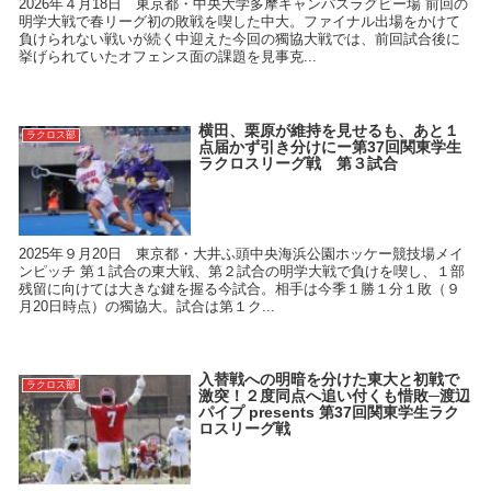
2026年４月18日 東京都・中央大学多摩キャンパスラグビー場 前回の
明学大戦で春リーグ初の敗戦を喫した中大。ファイナル出場をかけて
負けられない戦いが続く中迎えた今回の獨協大戦では、前回試合後に
挙げられていたオフェンス面の課題を見事克...
横田、栗原が維持を見せるも、あと１
ラクロス部
点届かず引き分けにー第37回関東学生
ラクロスリーグ戦 第３試合
2025年９月20日 東京都・大井ふ頭中央海浜公園ホッケー競技場メイ
ンピッチ 第１試合の東大戦、第２試合の明学大戦で負けを喫し、１部
残留に向けては大きな鍵を握る今試合。相手は今季１勝１分１敗（９
月20日時点）の獨協大。試合は第１ク...
入替戦への明暗を分けた東大と初戦で
ラクロス部
激突！２度同点へ追い付くも惜敗─渡辺
パイプ presents 第37回関東学生ラク
ロスリーグ戦