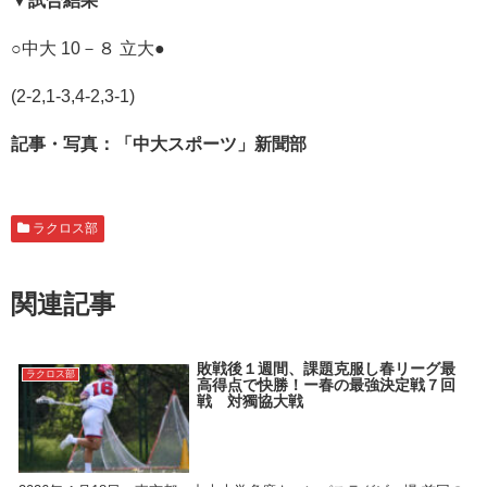
▼試合結果
○中大 10－８ 立大●
(2-2,1-3,4-2,3-1)
記事・写真：
「中大スポーツ」新聞部
ラクロス部
関連記事
敗戦後１週間、課題克服し春リーグ最
ラクロス部
高得点で快勝！ー春の最強決定戦７回
戦 対獨協大戦