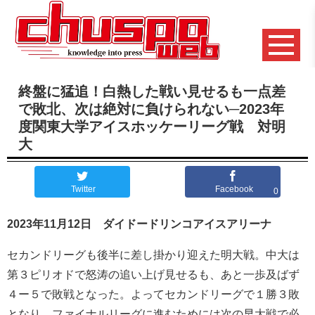
終盤に猛追！白熱した戦い見せるも一点差
で敗北、次は絶対に負けられない─2023年
度関東大学アイスホッケーリーグ戦 対明
大
Twitter
Facebook
0
2023年11月12日
ダイドードリンコアイスアリーナ
セカンドリーグも後半に差し掛かり迎えた明大戦。中大は
第３ピリオドで怒涛の追い上げ見せるも、あと一歩及ばず
４ー５で敗戦となった。よってセカンドリーグで１勝３敗
となり、ファイナルリーグに進むためには次の早大戦で必