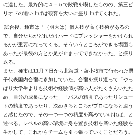
に達した。最終的に４－５で敗戦を喫したものの、第三ピ
リオドの追い上げは観客を大いに盛り上げてくれた。
試合後、種市は「（明大は）個人技が高く技術があるの
で、自分たちがどれだけハードにプレッシャーをかけられ
るかが重要になってくる。そういうところができる場面も
あったが最後の方とか足が止まってできなかった」と振り
返る。
また、種市は
11月７日から
北海道・苫小牧市で行われた男
子代表国内合宿に参加していた。合宿を振り返って「やっ
ぱり大学生よりも技術や経験値が高い人がたくさんいたた
め、自分の成長になった」「パスの精度であったりシュー
トの精度であったり、決めきるところがプロになると違う
と感じたので、その一つ一つの精度を高めていければ」と
述べる。レベルの高い環境に身を置き技術を磨いた経験を
生かして、これからチームを引っ張っていくことだろう。