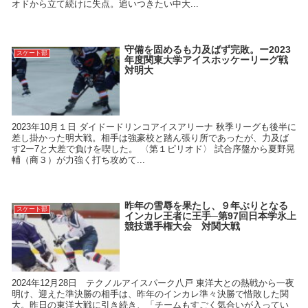
オドから立て続けに失点。追いつきたい中大...
守備を固めるも力及ばず完敗。ー2023
スケート部
年度関東大学アイスホッケーリーグ戦
対明大
2023年10月１日 ダイドードリンコアイスアリーナ 秋季リーグも後半に
差し掛かった明大戦。相手は強豪校と踏ん張り所であったが、力及ば
す2ー7と大差で負けを喫した。 〈第１ピリオド〉 試合序盤から夏野晃
輔（商３）が力強く打ち攻めて...
昨年の雪辱を果たし、９年ぶりとなる
スケート部
インカレ王者に王手─第97回日本学氷上
競技選手権大会 対関大戦
2024年12月28日 テクノルアイスパーク八戸 東洋大との熱戦から一夜
明け、迎えた準決勝の相手は、昨年のインカレ準々決勝で惜敗した関
大。昨日の東洋大戦に引き続き、「チームもすごく気合いが入ってい