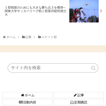
１部残留のためにも大きな勝ち点３を獲得─
関東大学サッカーリーグ戦１部第20節対国士
大
ホーム
記事
スケート部
ホーム
記事
活動内容
定期購読