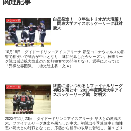
関連記事
白星発進！ ３年生トリオが大活躍！
スケート部
―関東大学アイスホッケーリーグ戦対
慶大
10月18日 ダイドードリンコアイスアリーナ 新型コロナウィルスの影
響で相次いで試合が中止となり、遂に開幕した今シーズン。秋季リー
グ戦は感染拡大防止のため無観客での開催となり、選手にとっては
「異様な雰囲気」（徳光陸主将・文４）...
終盤に追いつめるもファイナルリーグ
スケート部
初戦を落とす─2023年度関東大学アイ
スホッケーリーグ戦 対明大
2023年11月23日 ダイドードリンコアイスアリーナ 早大との激戦の
末、ファイナルリーグ進出を果たした中大。初戦は今季連敗中と相性
悪い明大との対戦となった。序盤から相手の攻撃に苦戦し、第１ピリ