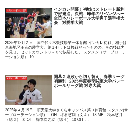
インカレ開幕！初戦はストレート勝利
バレーボール部
で好発進。次戦、昨年のリベンジへー
全日本バレーボール大学男子選手権大
会 対愛学大戦
2025年12月２日 国立代々木競技場第一体育館 インカレ初戦、相手は
東海地区王者の愛学大。第１セットは接戦だったものの、その後は力
を見せ、セットカウント３－０で快勝した。 スタメン（サーブローテ
ーション順） 10...
開幕２連敗から切り替え、春季リーグ
バレーボール部
初勝利─2025年度春季関東大学バレー
ボールリーグ戦 対専大戦
2025年４月19日 順天堂大学さくらキャンパス第３体育館 スタメン(サ
ーブローテーション順) １ OH 坪谷悠翔（文４） 18 MB 秋本悠月
（総２） ３ OH 梅本春之助（総４） 10 OH ...