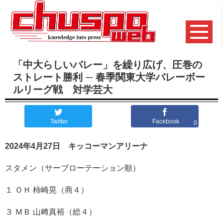
「中大らしいバレー」を繰り広げ、圧巻の
ストレート勝利 ─ 春季関東大学バレーボー
ルリーグ戦 対学芸大
Twitter
Facebook
0
2024年4月27日 キッコーマンアリーナ
スタメン（サーブローテーション順）
１ ＯＨ 柿崎晃（商４）
３ ＭＢ 山﨑真裕（総４）