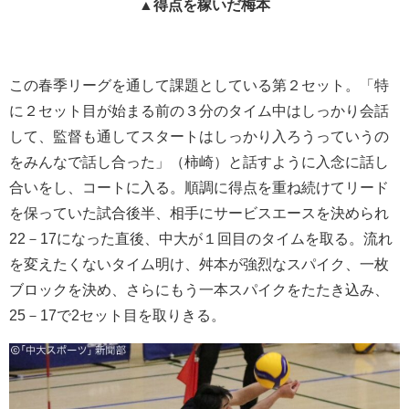
▲得点を稼いだ梅本
この春季リーグを通して課題としている第２セット。「特
に２セット目が始まる前の３分のタイム中はしっかり会話
して、監督も通してスタートはしっかり入ろうっていうの
をみんなで話し合った」（柿崎）と話すように入念に話し
合いをし、コートに入る。順調に得点を重ね続けてリード
を保っていた試合後半、相手にサービスエースを決められ
22－17になった直後、中大が１回目のタイムを取る。流れ
を変えたくないタイム明け、舛本が強烈なスパイク、一枚
ブロックを決め、さらにもう一本スパイクをたたき込み、
25－17で2セット目を取りきる。