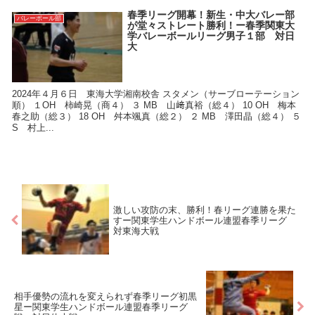
春季リーグ開幕！新生・中大バレー部
バレーボール部
が堂々ストレート勝利！ー春季関東大
学バレーボールリーグ男子１部 対日
大
2024年４月６日 東海大学湘南校舎 スタメン（サーブローテーション
順） １OH 柿崎晃（商４） ３ MB 山﨑真裕（総４） 10 OH 梅本
春之助（総３） 18 OH 舛本颯真（総２） ２ MB 澤田晶（総４） ５
S 村上...
激しい攻防の末、勝利！春リーグ連勝を果た
すー関東学生ハンドボール連盟春季リーグ
対東海大戦
相手優勢の流れを変えられず春季リーグ初黒
星ー関東学生ハンドボール連盟春季リーグ