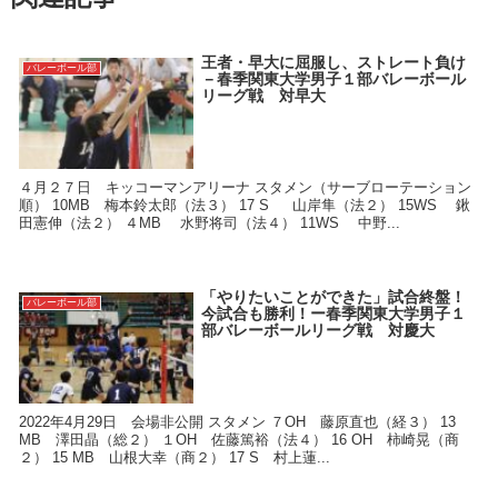
王者・早大に屈服し、ストレート負け
バレーボール部
－春季関東大学男子１部バレーボール
リーグ戦 対早大
４月２７日 キッコーマンアリーナ スタメン（サーブローテーション
順） 10MB 梅本鈴太郎（法３） 17 S 山岸隼（法２） 15WS 鍬
田憲伸（法２） ４MB 水野将司（法４） 11WS 中野...
「やりたいことができた」試合終盤！
バレーボール部
今試合も勝利！ー春季関東大学男子１
部バレーボールリーグ戦 対慶大
2022年4月29日 会場非公開 スタメン ７OH 藤原直也（経３） 13
MB 澤田晶（総２） １OH 佐藤篤裕（法４） 16 OH 柿崎晃（商
２） 15 MB 山根大幸（商２） 17 S 村上蓮...