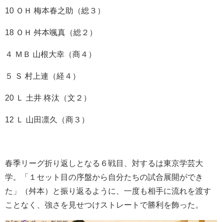
10 ＯＨ 梅本春之助（総３）
18 ＯＨ 舛本颯真（総２）
４ ＭＢ 山根大幸（商４）
５ Ｓ 村上連（経４）
20 Ｌ 土井 柊汰（文２）
12 Ｌ 山田凛久（商３）
春季リーグ折り返しとなる６戦目、対するは東京学芸大
学。「１セット目の序盤から自分たちの試合展開ができ
た」（舛本）と振り返るように、一度も相手に流れを渡す
ことなく、強さを見せつけストレートで勝利を飾った。