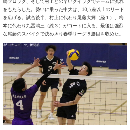
続ブロック、そして村上との早いクイックでチームに流れ
をもたらした。勢いに乗った中大は、10点差以上のリード
を広げる。試合後半、村上に代わり尾藤大輝（経１）、梅
本に代わり九冨鴻三（総３）がコートに入る。最後は強烈
な尾藤のスパイクで決めきり春季リーグ５勝目を収めた。