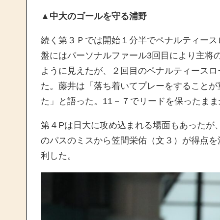
▲
中大のゴールを守る浦野
続く第３Ｐでは開始１分半でペナルティース
盤にはパーソナルファール3回目により主将の
ように見えたが、２回目のペナルティースロ
た。藤井は「落ち着いてプレーをすることが
た」と語った。11－７でリードを保ったまま
第４Pは日大に攻め込まれる場面もあったが
のパスのミスから笠間栄佑（文３）が得点を
利した。