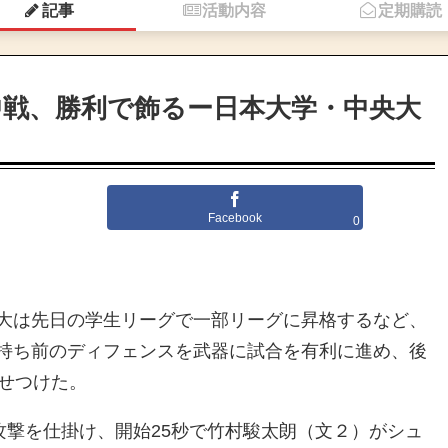
記事
活動内容
定期購読
中戦、勝利で飾るー日本大学・中央大
Facebook
0
大は先日の学生リーグで一部リーグに昇格するなど、
持ち前のディフェンスを武器に試合を有利に進め、後
みせつけた。
攻撃を仕掛け、開始25秒で竹村駿太朗（文２）がシュ