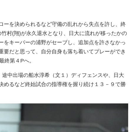
ローを決められるなど守備の乱れから失点を許し、終
竹村(翔)が永久退水となり、日大に流れが移ったかの
ーをキーパーの浦野がセーブし、追加点を許さなかっ
重要だと思って、自分自身も落ち着いてプレーができ
最終第４Pへ。
、途中出場の船水淳希（文１）ディフェンスや、日大
決めるなど終始試合の指導権を握り続け１３－９で勝