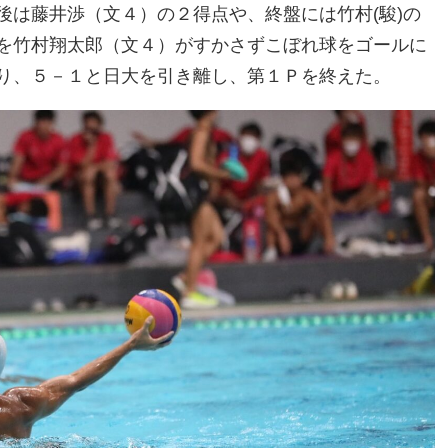
後は藤井渉（文４）の２得点や、終盤には竹村(駿)の
を竹村翔太郎（文４）がすかさずこぼれ球をゴールに
り、５－１と日大を引き離し、第１Ｐを終えた。