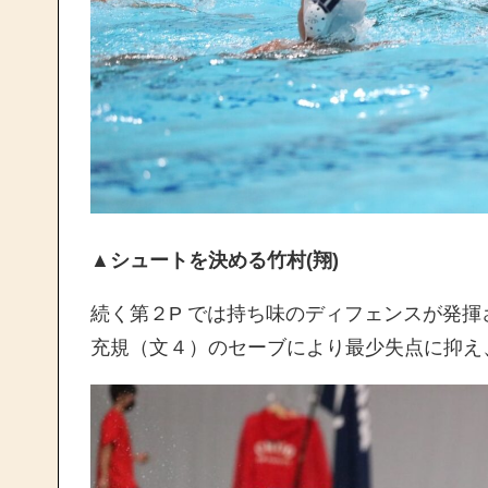
▲
シュートを決める竹村(翔)
続く第２P では持ち味のディフェンスが発
充規（文４）のセーブにより最少失点に抑え