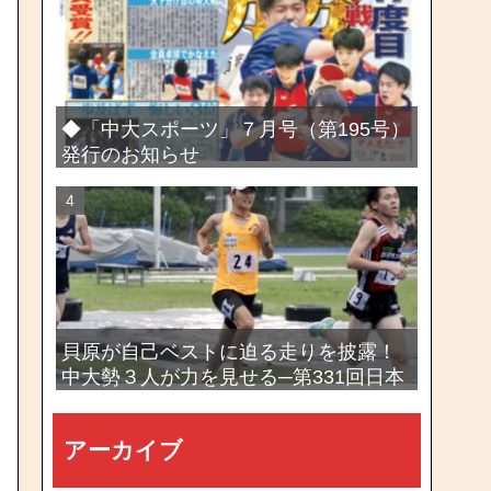
選手権大会
◆「中大スポーツ」７月号（第195号）
発行のお知らせ
貝原が自己ベストに迫る走りを披露！
中大勢３人が力を見せる─第331回日本
体育大学長距離競技会
アーカイブ