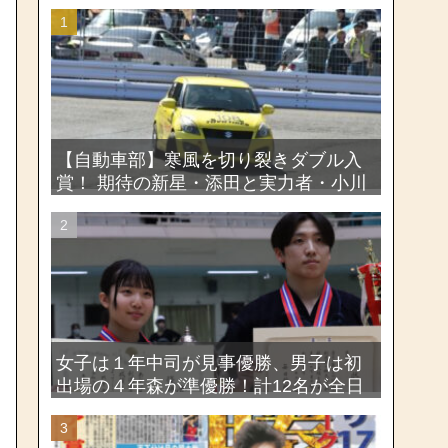
【自動車部】寒風を切り裂きダブル入
賞！ 期待の新星・添田と実力者・小川
が魅せたー関東学生ジムカーナ新人戦
大会2026
女子は１年中司が見事優勝、男子は初
出場の４年森が準優勝！計12名が全日
本出場権を獲得―第58回関東女子学生
剣道選手権大会・第72回関東学生剣道