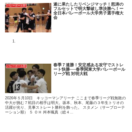
遂に果たしたリベンジマッチ！怒涛の
バレーボール部
フルセットで明大撃破し準決勝へ！ー
全日本バレーボール大学男子選手権大
会
春季７連勝！安定感ある攻守でストレ
バレーボール部
ート快勝──春季関東大学バレーボール
リーグ戦 対明大戦
2026年５月10日 キッコーマンアリーナ ここまで春季リーグ戦無敗の
中大が挑む７戦目の相手は明大。坂本、秋本、尾藤の３年生トリオの
活躍が光り、見事ストレート勝利を飾った。 スタメン（サーブローテ
ーション順） ５ ＯＨ 舛本颯真（総４...