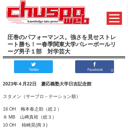
圧巻のパフォーマンス。強さを見せストレ
ート勝ち！ー春季関東大学バレーボールリ
ーグ男子１部 対学芸大
Twitter
Facebook
0
2023年４月22日 慶応義塾大学日吉記念館
スタメン（サーブロ－テーション順）
16 OH 梅本春之助（総２）
８ MB 山﨑真裕（総３）
10 OH 柿崎晃(商３)