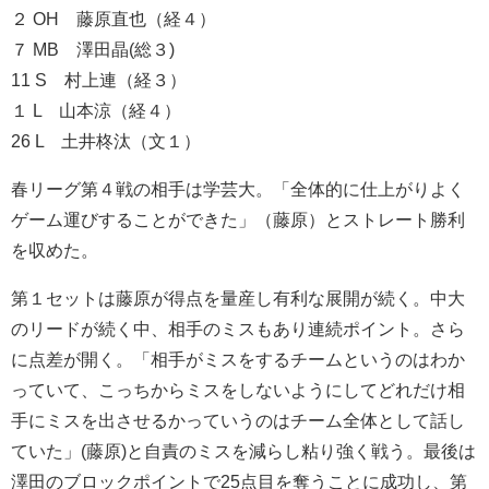
２ OH 藤原直也（経４）
７ MB 澤田晶(総３)
11 S 村上連（経３）
１ L 山本涼（経４）
26 L 土井柊汰（文１）
春リーグ第４戦の相手は学芸大。「全体的に仕上がりよく
ゲーム運びすることができた」（藤原）とストレート勝利
を収めた。
第１セットは藤原が得点を量産し有利な展開が続く。中大
のリードが続く中、相手のミスもあり連続ポイント。さら
に点差が開く。「相手がミスをするチームというのはわか
っていて、こっちからミスをしないようにしてどれだけ相
手にミスを出させるかっていうのはチーム全体として話し
ていた」(藤原)と自責のミスを減らし粘り強く戦う。最後は
澤田のブロックポイントで25点目を奪うことに成功し、第