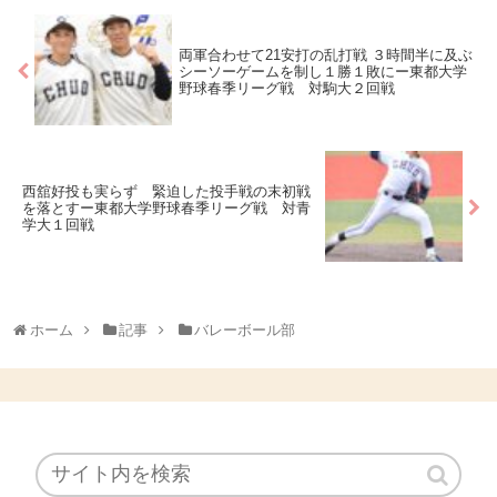
両軍合わせて21安打の乱打戦 ３時間半に及ぶ
シーソーゲームを制し１勝１敗にー東都大学
野球春季リーグ戦 対駒大２回戦
西舘好投も実らず 緊迫した投手戦の末初戦
を落とすー東都大学野球春季リーグ戦 対青
学大１回戦
ホーム
記事
バレーボール部