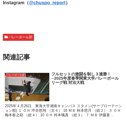
Instagram（
@chuspo_report
）
バレーボール部
関連記事
フルセットの激闘を制し３連勝！
バレーボール部
─2025年度春季関東大学バレーボール
リーグ戦 対法大戦
2025年４月26日 東海大学湘南キャンパス スタメン(サーブローテーシ
ョン順) １ ＯＨ 坪谷悠翔 （文４） 18 ＭＢ 秋本悠月 （総２） ３ ＯＨ
梅本春之助 （総４） 10 ＯＨ 舛本颯真 （総３） ７ ＭＢ 伊藤蒼...