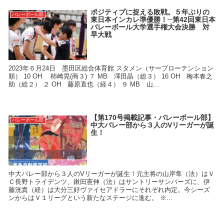
ポジティブに捉える敗戦。５年ぶりの
バレーボール部
東日本インカレ準優勝！─第42回東日本
バレーボール大学選手権大会決勝 対
早大戦
2023年６月24日 墨田区総合体育館 スタメン（サーブローテンション
順） 10 OH 柿崎晃(商３) ７ MB 澤田晶（総３） 16 OH 梅本春之
助（総２） ２ OH 藤原直也（経４） ９ MB 山...
【第170号掲載記事・バレーボール部】
バレーボール部
中大バレー部から３人のVリーガーが誕
生！
中大バレー部から３人のVリーガーが誕生！元主将の山岸隼（法）はＶ
Ｃ長野トライデンツ、鍬田憲伸（法）はサントリーサンバーズに、伊
藤洸貴（経）は大分三好ヴァイセアドラーにそれぞれ内定。今シーズ
ンからはＶ１リーグという新たなステージに進む。 ※...