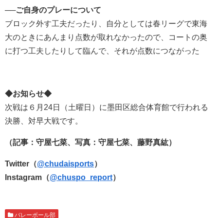
──ご自身のプレーについて
ブロック外す工夫だったり、自分としては春リーグで東海
大のときにあんまり点数が取れなかったので、コートの奥
に打つ工夫したりして臨んで、それが点数につながった
◆お知らせ◆
次戦は６月24日（土曜日）に墨田区総合体育館で行われる
決勝、対早大戦です。
（記事：守屋七菜、写真：守屋七菜、藤野真紘）
Twitter（
@chudaisports
）
Instagram（
@chuspo_report
）
バレーボール部