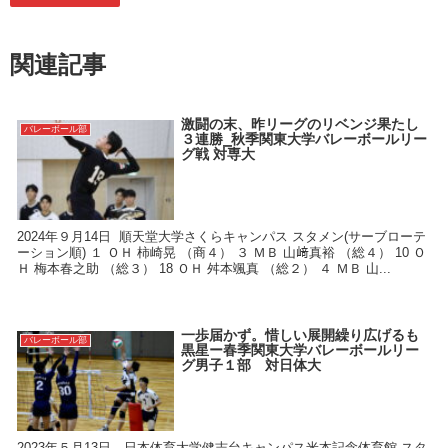
関連記事
激闘の末、昨リーグのリベンジ果たし
バレーボール部
３連勝⎯秋季関東大学バレーボールリー
グ戦 対専大
2024年９月14日 順天堂大学さくらキャンパス スタメン(サーブローテ
ーション順) １ ＯＨ 柿崎晃 （商４） ３ ＭＢ 山﨑真裕 （総４） 10 Ｏ
Ｈ 梅本春之助 （総３） 18 ＯＨ 舛本颯真 （総２） ４ ＭＢ 山...
一歩届かず。惜しい展開繰り広げるも
バレーボール部
黒星ー春季関東大学バレーボールリー
グ男子１部 対日体大
2023年５月13日 日本体育大学健志台キャンパス米本記念体育館 スタ