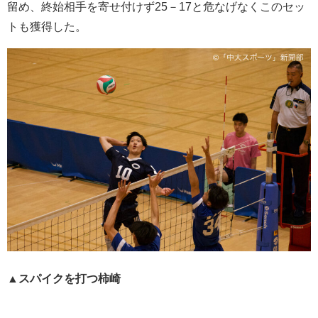
留め、終始相手を寄せ付けず25－17と危なげなくこのセッ
トも獲得した。
▲スパイクを打つ柿崎