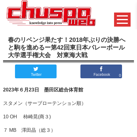
春のリベンジ果たす！2018年ぶりの決勝へ
と駒を進めるー第42回東日本バレーボール
大学選手権大会 対東海大戦
Twitter
Facebook
0
2023年６月23日 墨田区総合体育館
スタメン（サーブローテンション順）
10 OH 柿崎晃(商３)
７ MB 澤田晶（総３）