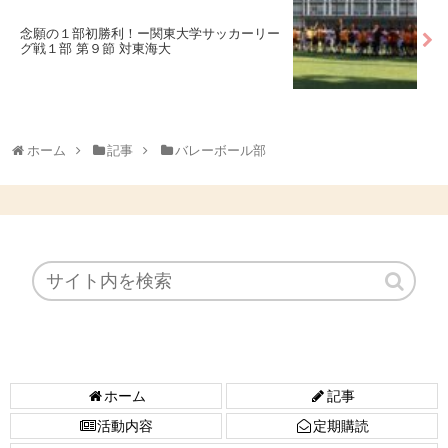
念願の１部初勝利！ー関東大学サッカーリー
グ戦１部 第９節 対東海大
ホーム
記事
バレーボール部
ホーム
記事
活動内容
定期購読