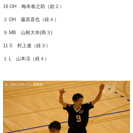
16 OH 梅本春之助（総２）
２ OH 藤原直也（経４）
９ MB 山根大幸(商３)
11 S 村上連（経３）
１ L 山本涼（経４）