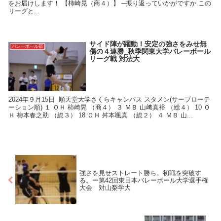
をお届けします！ 【柿崎晃（商４）】 ─振り返っていかがですか この
リーグと...
サイド陣が躍動！安定の強さをみせ無
バレーボール部
傷の４連勝⎯秋季関東大学バレーボール
リーグ戦 対法大
2024年９月15日 順天堂大学さくらキャンパス スタメン(サーブローテ
ーション順) １ ＯＨ 柿崎晃 （商４） ３ ＭＢ 山﨑真裕 （総４） 10 Ｏ
Ｈ 梅本春之助 （総３） 18 ＯＨ 舛本颯真 （総２） ４ ＭＢ 山...
強さを見せストレート勝ち。初戦を突破す
る。ー第42回東日本バレーボール大学選手権
大会 対山梨学大