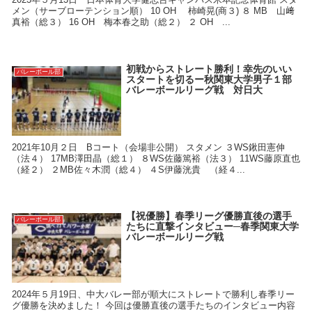
メン（サーブローテンション順） 10 OH 柿崎晃(商３) ８ MB 山﨑
真裕（総３） 16 OH 梅本春之助（総２） ２ OH ...
初戦からストレート勝利！幸先のいい
バレーボール部
スタートを切るー秋関東大学男子１部
バレーボールリーグ戦 対日大
2021年10月２日 Bコート（会場非公開） スタメン ３WS鍬田憲伸
（法４） 17MB澤田晶（総１） ８WS佐藤篤裕（法３） 11WS藤原直也
（経２） ２MB佐々木潤（総４） ４S伊藤洸貴 （経４...
【祝優勝】春季リーグ優勝直後の選手
バレーボール部
たちに直撃インタビュー─春季関東大学
バレーボールリーグ戦
2024年５月19日、中大バレー部が順大にストレートで勝利し春季リー
グ優勝を決めました！ 今回は優勝直後の選手たちのインタビュー内容