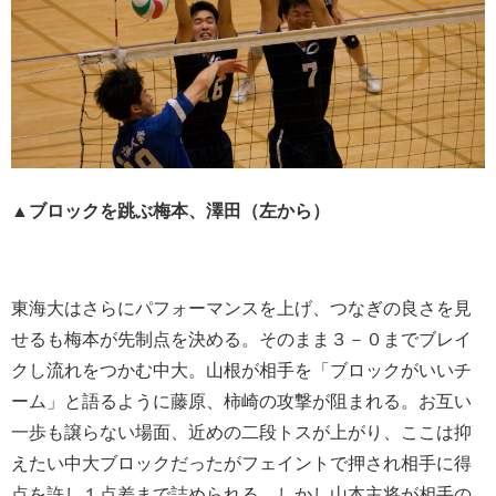
▲ブロックを跳ぶ梅本、澤田（左から）
東海大はさらにパフォーマンスを上げ、つなぎの良さを見
せるも梅本が先制点を決める。そのまま３－０までブレイ
クし流れをつかむ中大。山根が相手を「ブロックがいいチ
ーム」と語るように藤原、柿崎の攻撃が阻まれる。お互い
一歩も譲らない場面、近めの二段トスが上がり、ここは抑
えたい中大ブロックだったがフェイントで押され相手に得
点を許し１点差まで詰められる。しかし山本主将が相手の