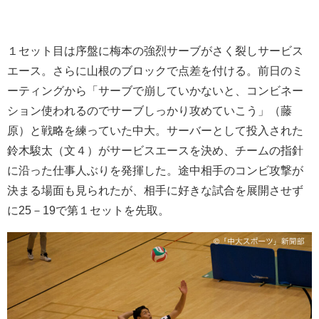
１セット目は序盤に梅本の強烈サーブがさく裂しサービス
エース。さらに山根のブロックで点差を付ける。前日のミ
ーティングから「サーブで崩していかないと、コンビネー
ション使われるのでサーブしっかり攻めていこう」（藤
原）と戦略を練っていた中大。サーバーとして投入された
鈴木駿太（文４）がサービスエースを決め、チームの指針
に沿った仕事人ぶりを発揮した。途中相手のコンビ攻撃が
決まる場面も見られたが、相手に好きな試合を展開させず
に25－19で第１セットを先取。