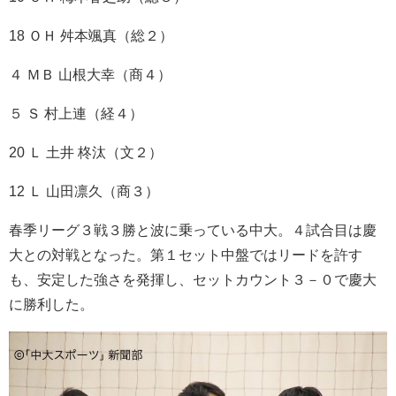
18 ＯＨ 舛本颯真（総２）
４ ＭＢ 山根大幸（商４）
５ Ｓ 村上連（経４）
20 Ｌ 土井 柊汰（文２）
12 Ｌ 山田凛久（商３）
春季リーグ３戦３勝と波に乗っている中大。４試合目は慶
大との対戦となった。第１セット中盤ではリードを許す
も、安定した強さを発揮し、セットカウント３－０で慶大
に勝利した。