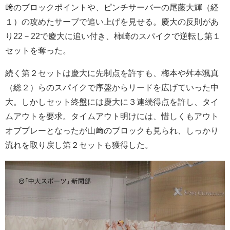
﨑のブロックポイントや、ピンチサーバーの尾藤大輝（経
１）の攻めたサーブで追い上げを見せる。慶大の反則があ
り22－22で慶大に追い付き、柿崎のスパイクで逆転し第１
セットを奪った。
続く第２セットは慶大に先制点を許すも、梅本や舛本颯真
（総２）らのスパイクで序盤からリードを広げていった中
大。しかしセット終盤には慶大に３連続得点を許し、タイ
ムアウトを要求。タイムアウト明けには、惜しくもアウト
オブプレーとなったが山﨑のブロックも見られ、しっかり
流れを取り戻し第２セットも獲得した。