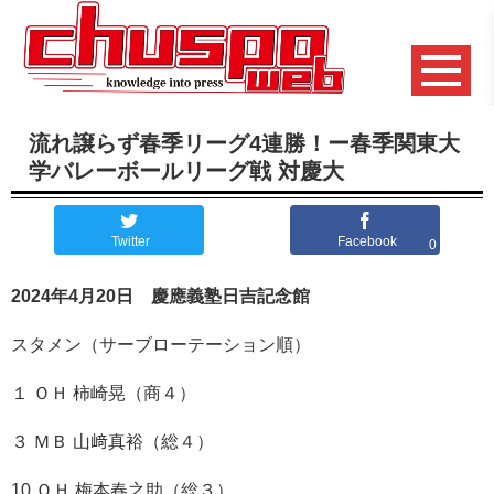
流れ譲らず春季リーグ4連勝！ー春季関東大
学バレーボールリーグ戦 対慶大
Twitter
Facebook
0
2024年4月20日 慶應義塾日吉記念館
スタメン（サーブローテーション順）
１ ＯＨ 柿崎晃（商４）
３ ＭＢ 山﨑真裕（総４）
10 ＯＨ 梅本春之助（総３）