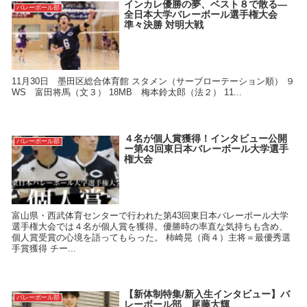
インカレ優勝の夢、ベスト８で散る―
バレーボール部
全日本大学バレーボール選手権大会
準々決勝 対明大戦
11月30日 墨田区総合体育館 スタメン（サーブローテーション順） ９
WS 富田将馬（文３） 18MB 梅本鈴太郎（法２） 11...
４名が個人賞獲得！インタビュー公開
バレーボール部
ー第43回東日本バレーボール大学選手
権大会
富山県・西武体育センターで行われた第43回東日本バレーボール大学
選手権大会では４名が個人賞を獲得。優勝時の率直な気持ちも含め、
個人賞受賞の心境を語ってもらった。 柿崎晃（商４）主将＝最優秀選
手賞獲得 チー...
【新体制特集/新入生インタビュー】バ
バレーボール部
レーボール部 尾藤大輝