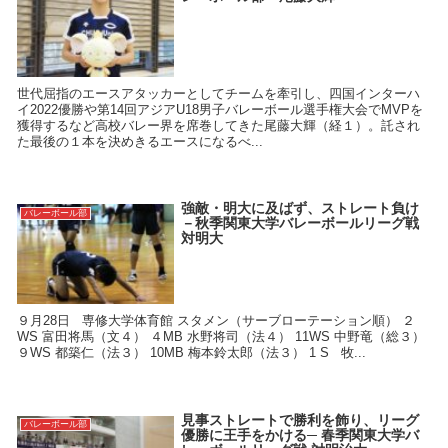
世代屈指のエースアタッカーとしてチームを牽引し、四国インターハ
イ2022優勝や第14回アジアU18男子バレーボール選手権大会でMVPを
獲得するなど高校バレー界を席巻してきた尾藤大輝（経１）。託され
た最後の１本を決めきるエースになるべ...
強敵・明大に及ばず、ストレート負け
バレーボール部
－秋季関東大学バレーボールリーグ戦
対明大
９月28日 専修大学体育館 スタメン（サーブローテーション順） ２
WS 富田将馬（文４） ４MB 水野将司（法４） 11WS 中野竜（総３）
９WS 都築仁（法３） 10MB 梅本鈴太郎（法３） 1 S 牧...
見事ストレートで勝利を飾り、リーグ
バレーボール部
優勝に王手をかける─ 春季関東大学バ