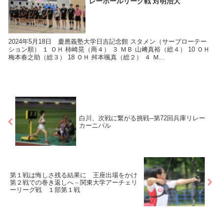
レーボールリーグ戦 対明治大
2024年5月18日 慶應義塾大学日吉記念館 スタメン（サーブローテー
ション順） １ ＯＨ 柿崎晃（商４） ３ ＭＢ 山﨑真裕（総４） 10 ＯＨ
梅本春之助（総３） 18 ＯＨ 舛本颯真（総２） ４ Ｍ...
白川、次戦に繋がる挑戦─第72回兵庫リレー
カーニバル
第１戦は悔しさ残る結果に 王座出場をかけ
第２戦での巻き返しへ－関東大学アーチェリ
ーリーグ戦 １部第１戦