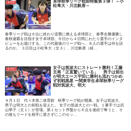
卓球秋季リーグ戦前特集第３弾！ ～小
卓球部
松隼大・川北帆香～
春季リーグ戦は６位に終わり逆襲に燃える卓球部と、春季全勝優勝し
春秋連覇を目指す女子卓球部。今日から４日間にわたり選手のインタ
ビューをお届けする。この代最後のリーグ戦へ、８人の選手は何を語
るのか。 ３日目は小松隼大（文３）、川北帆香（経...
女子は筑波大にストレート勝利！工藤
卓球部
主将「正直驚いている」 男子は前出
が明大エース宇田に勝利も流れつかめ
ず初戦黒星 ー関東学生卓球秋季リーグ
戦対筑波大、明大
９月１日 代々木第二体育館 秋季リーグ戦が開幕。女子は筑波大、
男子は明大との初戦を迎えた。 女子の筑波大との一戦。１番手では武
山華子（文１）が登場。第１セット序盤から６点を連続で奪うと、そ
の後もリードを相手に渡さずにこのセッ...