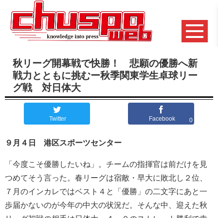
秋リーグ開幕戦で快勝！ 悲願の優勝へ新
戦力とともに挑むー秋季関東学生卓球リー
グ戦 対日体大
Twitter
Facebook
0
９月４日 港区スポーツセンター
「今度こそ優勝したいね」。チームの指揮官は前だけを見
つめてそう言った。春リーグは宿敵・早大に敗北し２位、
７月のインカレではベスト４と「優勝」の二文字にあと一
歩届かないのが今年の中大の状況だ。そんな中、迎えた秋