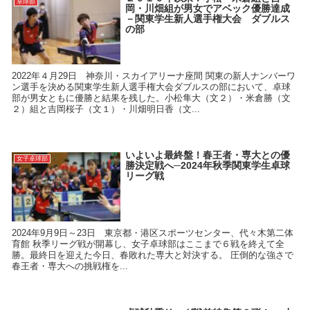
卓球部
岡・川畑組が男女でアベック優勝達成
－関東学生新人選手権大会 ダブルス
の部
2022年４月29日 神奈川・スカイアリーナ座間 関東の新人ナンバーワ
ン選手を決める関東学生新人選手権大会ダブルスの部において、卓球
部が男女ともに優勝と結果を残した。小松隼大（文２）・米倉勝（文
２）組と吉岡桜子（文１）・川畑明日香（文...
いよいよ最終盤！春王者・専大との優
女子卓球部
勝決定戦へ─2024年秋季関東学生卓球
リーグ戦
2024年9月9日～23日 東京都・港区スポーツセンター、代々木第二体
育館 秋季リーグ戦が開幕し、女子卓球部はここまで６戦を終えて全
勝。最終日を迎えた今日、春敗れた専大と対決する。 圧倒的な強さで
春王者・専大への挑戦権を...