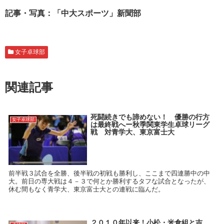
記事・写真：「中大スポーツ」新聞部
女子卓球部
関連記事
死闘続きでも諦めない！ 優勝の行方
女子卓球部
は最終戦へー秋季関東学生卓球リーグ
戦 対青学大、東京富士大
前半戦３試合を全勝、後半戦の初戦も勝利し、ここまで四連勝中の中
大。前日の専大戦は４－３で何とか勝利するタフな試合となったが、
休む間もなく青学大、東京富士大との連戦に臨んだ。
２０１０年以来！小松・米倉組と吉