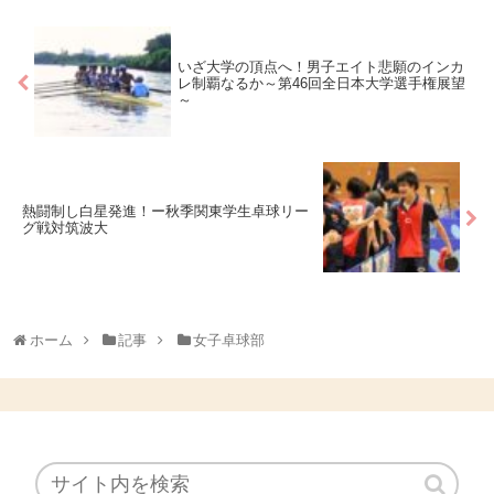
いざ大学の頂点へ！男子エイト悲願のインカ
レ制覇なるか～第46回全日本大学選手権展望
～
熱闘制し白星発進！ー秋季関東学生卓球リー
グ戦対筑波大
ホーム
記事
女子卓球部