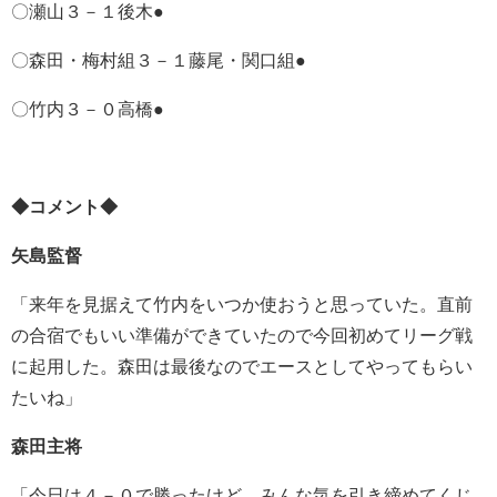
〇瀬山３－１後木●
〇森田・梅村組３－１藤尾・関口組●
〇竹内３－０高橋●
◆コメント◆
矢島監督
「来年を見据えて竹内をいつか使おうと思っていた。直前
の合宿でもいい準備ができていたので今回初めてリーグ戦
に起用した。森田は最後なのでエースとしてやってもらい
たいね」
森田主将
「今日は４－０で勝ったけど、みんな気を引き締めてくじ