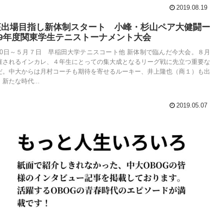
2019.08.19
座出場目指し新体制スタート 小峰・杉山ペア大健闘ー
19年度関東学生テニストーナメント大会
30日～５月７日 早稲田大学テニスコート他 新体制で臨んだ今大会。８月
催されるインカレ、４年生にとっての集大成となるリーグ戦に先立つ重要な
だ。中大からは月村コーチも期待を寄せるルーキー、井上隆也（商１）も出
新たな時代...
2019.05.07