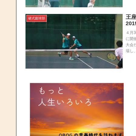
王
硬式庭球部
20
４月
に開
大会
場し、