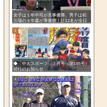
女子は１年中司が見事優勝、男子は初
出場の４年森が準優勝！計12名が全日
本出場権を獲得―第58回関東女子学生
剣道選手権大会・第72回関東学生剣道
選手権大会
◆「中大スポーツ」７月号（第195号）
発行のお知らせ