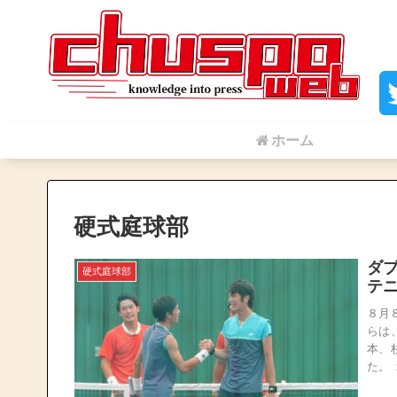
ホーム
硬式庭球部
ダブ
硬式庭球部
テ
８月
らは
本、
た。 