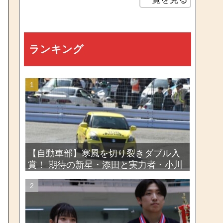
ランキング
【自動車部】寒風を切り裂きダブル入
賞！ 期待の新星・添田と実力者・小川
が魅せたー関東学生ジムカーナ新人戦
大会2026