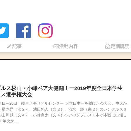
記事
活動内容
定期購読
ルス杉山・小峰ペア大健闘！ー2019年度全日本学生
ニス選手権大会
８日～20日 岐阜メモリアルセンター 大学日本一を懸けた今大会。中大か
、星木昇（法２）、池田悠人（文２）、清水一輝（商２）のシングルス３
杉山和誠（文４）・小峰良太（文４）ペアのダブルス１本が本戦に出場し
１年次か...