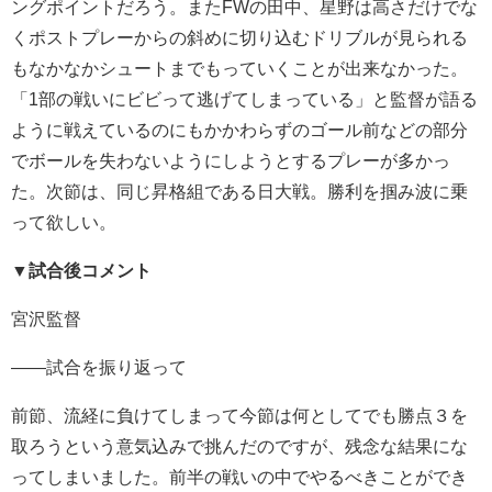
ングポイントだろう。またFWの田中、星野は高さだけでな
くポストプレーからの斜めに切り込むドリブルが見られる
もなかなかシュートまでもっていくことが出来なかった。
「1部の戦いにビビって逃げてしまっている」と監督が語る
ように戦えているのにもかかわらずのゴール前などの部分
でボールを失わないようにしようとするプレーが多かっ
た。次節は、同じ昇格組である日大戦。勝利を掴み波に乗
って欲しい。
▼
試合後コメント
宮沢監督
――試合を振り返って
前節、流経に負けてしまって今節は何としてでも勝点３を
取ろうという意気込みで挑んだのですが、残念な結果にな
ってしまいました。前半の戦いの中でやるべきことができ