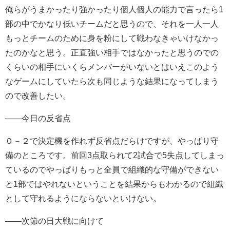
俺らがうまかったり強かったり個人個人の能力で言ったら1
部の中でかなり低いチームだと思うので、それを一人一人
もっとチームのために身を粉にして戦わなきゃいけなかっ
たのかなと思う。正直強い相手ではなかったと思うのでの
くらいの相手にいくらメンバーがいないとはいえこのよう
なゲームにしていたら次も同じような結果になってしまう
ので改善したい。
――今日の反省点
０－２で決定機を作れず反省点だらけですが、やっぱり守
備のところです。前回3点取られて2試合で5失点してしまっ
ているのでやっぱりもっと全員で組織的な守備ができない
と1部ではやれないということを結果からもわかるので組織
として守れるようにならないといけない。
――次節の日大戦に向けて