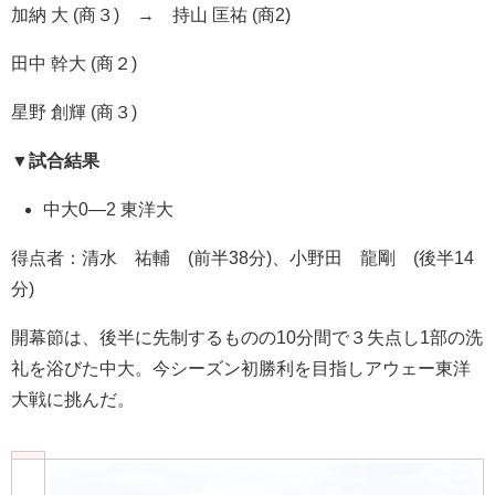
加納 大 (商３) → 持山 匡祐 (商2)
田中 幹大 (商２)
星野 創輝 (商３)
▼
試合結果
中大0―2 東洋大
得点者：清水 祐輔 (前半38分)、小野田 龍剛 (後半14
分)
開幕節は、後半に先制するものの10分間で３失点し1部の洗
礼を浴びた中大。今シーズン初勝利を目指しアウェー東洋
大戦に挑んだ。