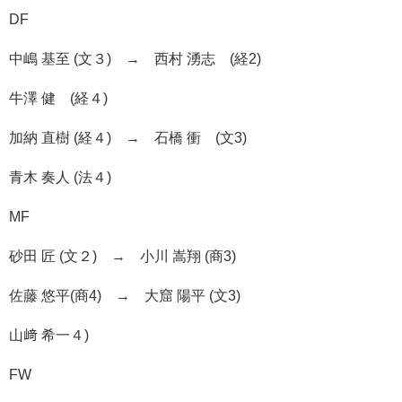
DF
中嶋 基至 (文３) → 西村 湧志 (経2)
牛澤 健 (経４)
加納 直樹 (経４) → 石橋 衝 (文3)
青木 奏人 (法４)
MF
砂田 匠 (文２) → 小川 嵩翔 (商3)
佐藤 悠平(商4) → 大窟 陽平 (文3)
山﨑 希一４)
FW