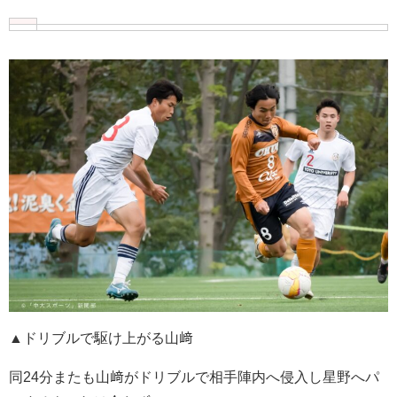
▲ドリブルで駆け上がる山﨑
同24分またも山﨑がドリブルで相手陣内へ侵入し星野へパ