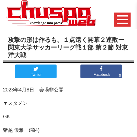
攻撃の形は作るも、１点遠く開幕２連敗ー
関東大学サッカーリーグ戦１部 第２節 対東
洋大戦
Twitter
Facebook
0
2023年4月8日 会場非公開
▼スタメン
GK
猪越 優雅 (商4)