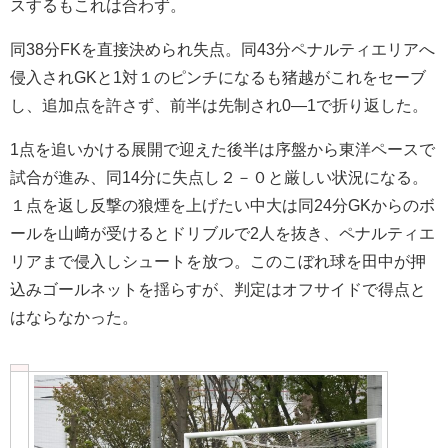
スするもこれは合わず。
同38分FKを直接決められ失点。同43分ペナルティエリアへ
侵入されGKと1対１のピンチになるも猪越がこれをセーブ
し、追加点を許さず、前半は先制され0―1で折り返した。
1点を追いかける展開で迎えた後半は序盤から東洋ペースで
試合が進み、同14分に失点し２－０と厳しい状況になる。
１点を返し反撃の狼煙を上げたい中大は同24分GKからのボ
ールを山﨑が受けるとドリブルで2人を抜き、ペナルティエ
リアまで侵入しシュートを放つ。このこぼれ球を田中が押
込みゴールネットを揺らすが、判定はオフサイドで得点と
はならなかった。