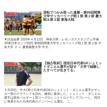
逆転でつかみ取った連勝－第99回関東
サッカー部
大学サッカーリーグ戦１部 第２節 慶大
戦＆第３節 東海大戦
▼試合結果 2025年４月12日 神奈川県・レモンガススタジアム平塚
JR東日本カップ2025 第99回関東大学サッカーリーグ戦１部 第２節 中
央大学 ２ １ 慶應義塾大学 中大...
【独占取材】現役日本代表GKシュミッ
サッカー部
トダニエル選手が話す「大学で経験し
たすべてが生きてる」
５月20日、中大OBで日本代表GKのシュミット・ダニエル選手がサッ
カー部のグラウンドを訪れ、練習に参加した。シュミット・ダニエル
選手は現在ベルギー１部リーグのシントトロイデンでプレーし、同日
に発表された日本代表のメンバーにも選出。 こ...