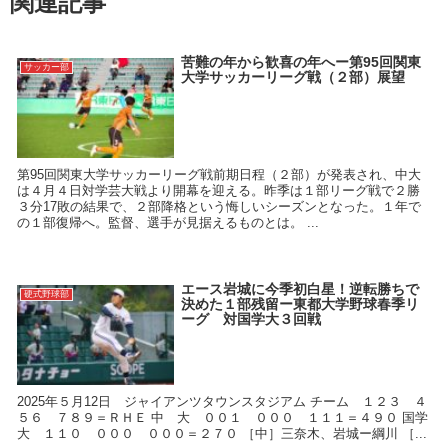
関連記事
苦難の年から歓喜の年へー第95回関東
サッカー部
大学サッカーリーグ戦（２部）展望
第95回関東大学サッカーリーグ戦前期日程（２部）が発表され、中大
は４月４日対学芸大戦より開幕を迎える。昨季は１部リーグ戦で２勝
３分17敗の結果で、２部降格という悔しいシーズンとなった。１年で
の１部復帰へ。監督、選手が見据えるものとは。 ...
エース岩城に今季初白星！逆転勝ちで
硬式野球部
決めた１部残留ー東都大学野球春季リ
ーグ 対国学大３回戦
2025年５月12日 ジャイアンツタウンスタジアム チーム １２３ ４
５６ ７８９＝ＲＨＥ 中 大 ００１ ０００ １１１＝４９０ 国学
大 １１０ ０００ ０００＝２７０ ［中］三奈木、岩城ー綱川 ［...