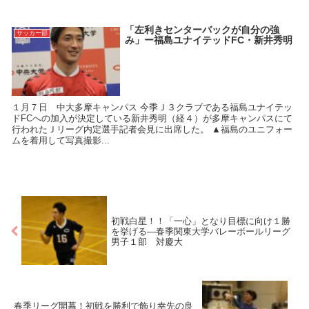
「左利きセンターバックが自分の強
サッカー部
み」ー福島ユナイテッドFC・新井秀明
１月７日 中大多摩キャンパス 今季Ｊ３クラブである福島ユナイテッ
ドFCへの加入が決定している新井秀明（経４）が多摩キャンパスにて
行われたＪリーグ内定選手記者会見に出席した。 ▲福島のユニフォー
ムを着用して写真撮影...
初戦白星！！「一心」となり目標に向け１勝
を挙げる―春季関東大学バレーボールリーグ
男子１部 対慶大
春季リーグ開幕！初戦を勝利で飾り幸先の良