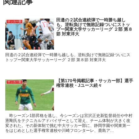
関連記事
田邉の２試合連続弾で一時勝ち越し
サッカー部
も、逆転負けで無敗記録ついにストッ
プー関東大学サッカーリーグ ２部 第８
節 対東洋大
田邉の２試合連続弾で一時勝ち越しも、逆転負けで無敗記録ついにス
トップー関東大学サッカーリーグ ２部 第８節 対東洋大
【第170号掲載記事・サッカー部】選手
サッカー部
権常連校・Jユース続々
昨シーズン1部昇格を逃し、今シーズンは宮沢正史新監督就任や中村
憲剛氏をテクニカルアドバイザーとして迎え、チーム体制が大きく改
変された。その新体制で挑む中大サッカー部に、静岡学園や関東第一
をはじめとした選手権常連校や川崎フロンターレ、鹿島ア...