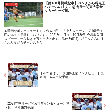
【第166号掲載記事】ベンチから得点王
サッカー部
へチームの主力に急成長ー関東大学サ
ッカーリーグ戦
▲華麗なボレーシュートを決める小島 ※「中大スポーツ」第166号４
面の本文を掲載しております。 2021年４月４～10月30日 会場非公開
スピーディーな動きで裏へと抜け出す小島偉央(商4)。相手を左右に揺
さぶりながらチャンスを演...
【2024春季リーグ開幕直前インタビュー】第
８回・４年生投手編
【2024春季リーグ開幕直前インタビュー】第
９回・４年生野手編