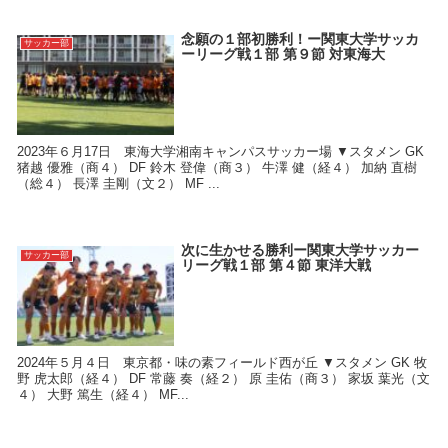
念願の１部初勝利！ー関東大学サッカ
サッカー部
ーリーグ戦１部 第９節 対東海大
2023年６月17日 東海大学湘南キャンパスサッカー場 ▼スタメン GK
猪越 優雅（商４） DF 鈴木 登偉（商３） 牛澤 健（経４） 加納 直樹
（総４） 長澤 圭剛（文２） MF ...
次に生かせる勝利ー関東大学サッカー
サッカー部
リーグ戦１部 第４節 東洋大戦
2024年５月４日 東京都・味の素フィールド西が丘 ▼スタメン GK 牧
野 虎太郎（経４） DF 常藤 奏（経２） 原 圭佑（商３） 家坂 葉光（文
４） 大野 篤生（経４） MF...