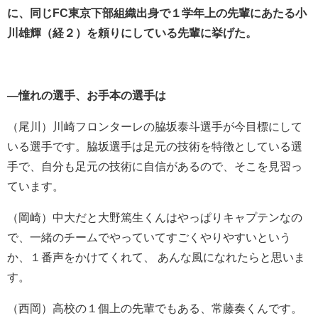
に、同じFC東京下部組織出身で１学年上の先輩にあたる小
川雄輝（経２）を頼りにしている先輩に挙げた。
―憧れの選手、お手本の選手は
（尾川）川崎フロンターレの
脇坂泰斗選手が今目標にして
いる選手です。
脇坂選手は足元の技術を特徴としている選
手で、自分も足元の技術に自信があるので、そこを見習っ
ています。
（岡崎）中大だと
大野篤生くんはやっぱりキャプテンなの
で、一緒のチームでやっていてすごくやりやすいという
か、１番声をかけてくれて、 あんな風になれたらと思いま
す。
（西岡）
高校の１個上の先輩でもある、常藤奏くんです。