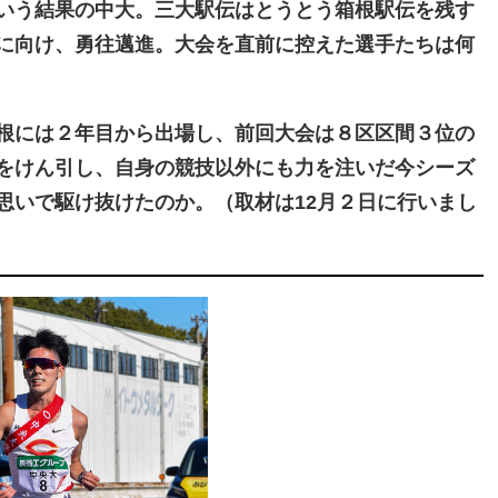
いう結果の中大。三大駅伝はとうとう箱根駅伝を残す
に向け、勇往邁進。大会を直前に控えた選手たちは何
根には２年目から出場し、前回大会は８区区間３位の
をけん引し、自身の競技以外にも力を注いだ今シーズ
思いで駆け抜けたのか。（取材は12月２日に行いまし