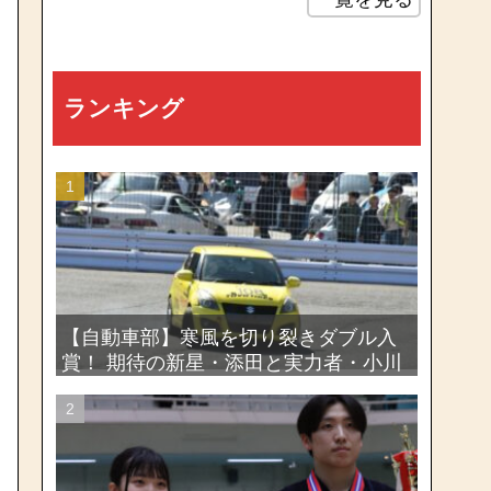
ランキング
【自動車部】寒風を切り裂きダブル入
賞！ 期待の新星・添田と実力者・小川
が魅せたー関東学生ジムカーナ新人戦
大会2026