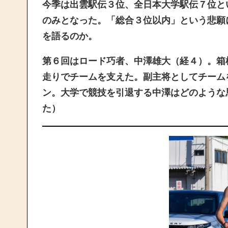
今季は出雲駅伝３位、全日本大学駅伝７位と
のみとなった。「総合３位以内」という悲願
を語るのか。
第６回
はロード巧者、
中澤雄大（経４）。箱
走りでチームを支えた。副主将としてチーム
ン。
大学で競技を引退する中澤はどのような
た）