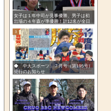
女子は１年中司が見事優勝、男子は初
出場の４年森が準優勝！計12名が全日
本出場権を獲得―第58回関東女子学生
剣道選手権大会・第72回関東学生剣道
選手権大会
◆「中大スポーツ」７月号（第195号）
発行のお知らせ