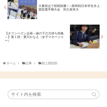
大量得点で初戦快勝！─第96回日本学生氷上
競技選手権大会 対久留米大
【オフシーズン企画～縁の下の力持ち特集
～】第１回・實川かなえ（女子マネージャ
ー）
ホーム
記事
陸上競技部