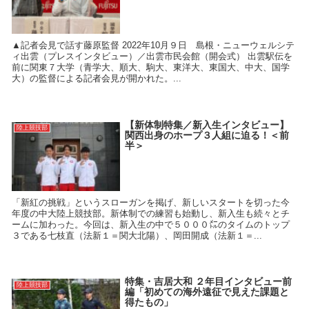
▲記者会見で話す藤原監督 2022年10月９日 島根・ニューウェルシテ
ィ出雲（プレスインタビュー）／出雲市民会館（開会式） 出雲駅伝を
前に関東７大学（青学大、順大、駒大、東洋大、東国大、中大、国学
大）の監督による記者会見が開かれた。...
【新体制特集／新入生インタビュー】
陸上競技部
関西出身のホープ３人組に迫る！＜前
半＞
「新紅の挑戦」というスローガンを掲げ、新しいスタートを切った今
年度の中大陸上競技部。新体制での練習も始動し、新入生も続々とチ
ームに加わった。今回は、新入生の中で５０００㍍のタイムのトップ
３である七枝直（法新１＝関大北陽）、岡田開成（法新１＝...
特集・吉居大和 ２年目インタビュー前
陸上競技部
編「初めての海外遠征で見えた課題と
得たもの」