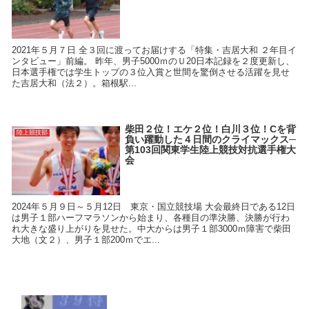
2021年５月７日 全３回に渡ってお届けする「特集・吉居大和 ２年目イ
ンタビュー」前編。 昨年、男子5000ｍのＵ20日本記録を２度更新し、
日本選手権では学生トップの３位入賞と世間を驚倒させる活躍を見せ
た吉居大和（法２）。箱根駅...
柴田２位！エケ２位！白川３位！Cを背
陸上競技部
負い躍動した４日間のクライマックス─
第103回関東学生陸上競技対抗選手権大
会
2024年５月９日～５月12日 東京・国立競技場 大会最終日である12日
は男子１部ハーフマラソンから始まり、各種目の準決勝、決勝が行わ
れ大きな盛り上がりを見せた。中大からは男子１部3000ｍ障害で柴田
大地（文２）、男子１部200ｍでエ...