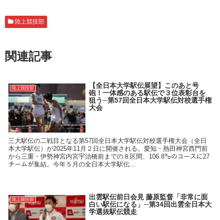
陸上競技部
関連記事
【全日本大学駅伝展望】このあと号
陸上競技部
砲！一体感のある駅伝で３位表彰台を
狙う─第57回全日本大学駅伝対校選手権
大会
三大駅伝の二戦目となる第57回全日本大学駅伝対校選手権大会（全日
本大学駅伝）が2025年11月２日に開催される。愛知・熱田神宮西門前
から三重・伊勢神宮内宮宇治橋前までの８区間、106.8㌔のコースに27
チームが集結。今年５月の全日本大学駅伝...
出雲駅伝前日会見 藤原監督「非常に面
陸上競技部
白い駅伝になる」─第34回出雲全日本大
学選抜駅伝競走