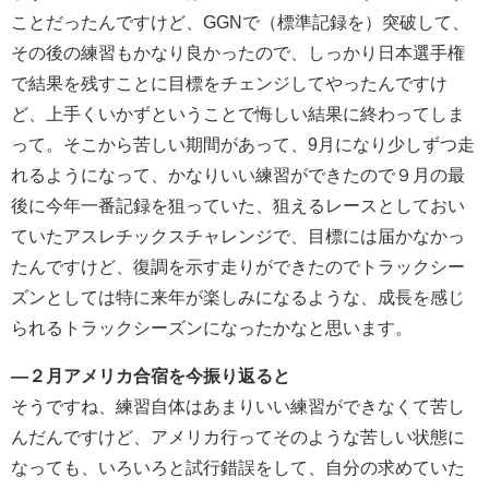
ことだったんですけど、GGNで（標準記録を）突破して、
その後の練習もかなり良かったので、しっかり日本選手権
で結果を残すことに目標をチェンジしてやったんですけ
ど、上手くいかずということで悔しい結果に終わってしま
って。そこから苦しい期間があって、9月になり少しずつ走
れるようになって、かなりいい練習ができたので９月の最
後に今年一番記録を狙っていた、狙えるレースとしておい
ていたアスレチックスチャレンジで、目標には届かなかっ
たんですけど、復調を示す走りができたのでトラックシー
ズンとしては特に来年が楽しみになるような、成長を感じ
られるトラックシーズンになったかなと思います。
―２月アメリカ合宿を今振り返ると
そうですね、練習自体はあまりいい練習ができなくて苦し
んだんですけど、アメリカ行ってそのような苦しい状態に
なっても、いろいろと試行錯誤をして、自分の求めていた