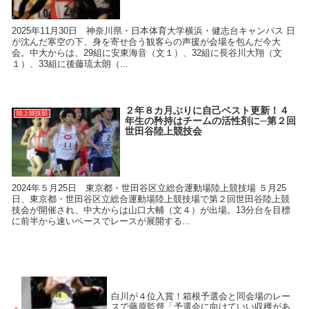
2025年11月30日 神奈川県・日本体育大学横浜・健志台キャンパス 日
が沈んだ寒空の下、身を寄せ合う観客らの声援が会場を包んだ今大
会。中大からは、29組に安東海音（文１）、32組に長谷川大翔（文
１）、33組に後藤琉太朗（...
２年８カ月ぶりに自己ベスト更新！４
陸上競技部
年生の矜持はチームの活性剤に─第２回
世田谷陸上競技会
2024年５月25日 東京都・世田谷区立総合運動場陸上競技場 ５月25
日、東京都・世田谷区立総合運動場陸上競技場で第２回世田谷陸上競
技会が開催され、中大からは山口大輔（文４）が出場。13分台を目標
に前半から速いペースでレースが展開する...
白川が４位入賞！箱根予選会と同会場のレー
スで藤原監督「予選会に向けていい収穫があ