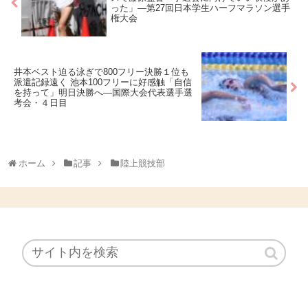
った」―第27回日本学生ハーフマラソン選手
権大会
井本ベスト迫る泳ぎで800フリー決勝１位も
派遣記録遠く 池本100フリーに好感触「自信
を持って」明日決勝へ―国際大会代表選手選
考会・４日目
ホーム
記事
陸上競技部