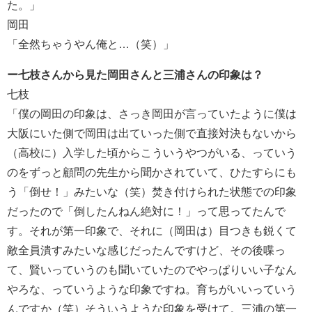
た。」
岡田
「全然ちゃうやん俺と…（笑）」
ー七枝さんから見た岡田さんと三浦さんの印象は？
七枝
「僕の岡田の印象は、さっき岡田が言っていたように僕は
大阪にいた側で岡田は出ていった側で直接対決もないから
（高校に）入学した頃からこういうやつがいる、っていう
のをずっと顧問の先生から聞かされていて、ひたすらにも
う「倒せ！」みたいな（笑）焚き付けられた状態での印象
だったので「倒したんねん絶対に！」って思ってたんで
す。それが第一印象で、それに（岡田は）目つきも鋭くて
敵全員潰すみたいな感じだったんですけど、その後喋っ
て、賢いっていうのも聞いていたのでやっぱりいい子なん
やろな、っていうような印象ですね。育ちがいいっていう
んですか（笑）そういうような印象を受けて。三浦の第一