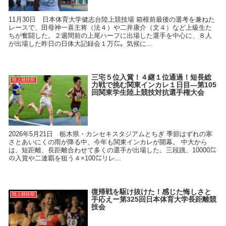
11月30日 日本体育大学健志台陸上競技場 箱根前最後の選考を兼ねた
レースで、田母神一喜主将（法４）や二井康介（文４）など上級生た
ちが奮闘した。２週間前の上尾ハーフに出場した選手を中心に、８人
が出場した昨日の日体大記録会１万㍍。気候に...
三宅５位入賞！４継１位通過！短長総
陸上競技部
力戦で挑む関東インカレ１日目―第105
回関東学生陸上競技対抗選手権大会
2026年5月21日 栃木県・カンセキスタジアムとちぎ 季節はずれの寒
さとあいにくの雨が降る中、今年も関東インカレが開幕。 中大から
は、短距離、長距離合わせて多くの選手が出場した。三段跳、10000㍍
の入賞や二連覇を狙う４×100㍍リレ...
復帰戦を駆け抜けた！感じた悔しさと
陸上競技部
手応えー第325回日本体育大学長距離競
技会