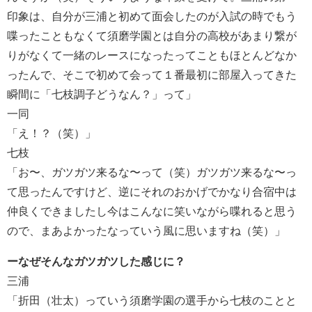
印象は、自分が三浦と初めて面会したのが入試の時でもう
喋ったこともなくて須磨学園とは自分の高校があまり繋が
りがなくて一緒のレースになったってこともほとんどなか
ったんで、そこで初めて会って１番最初に部屋入ってきた
瞬間に「七枝調子どうなん？」って」
一同
「え！？（笑）」
七枝
「お〜、ガツガツ来るな〜って（笑）ガツガツ来るな〜っ
て思ったんですけど、逆にそれのおかげでかなり合宿中は
仲良くできましたし今はこんなに笑いながら喋れると思う
ので、まあよかったなっていう風に思いますね（笑）」
ーなぜそんなガツガツした感じに？
三浦
「折田（壮太）っていう須磨学園の選手から七枝のことと