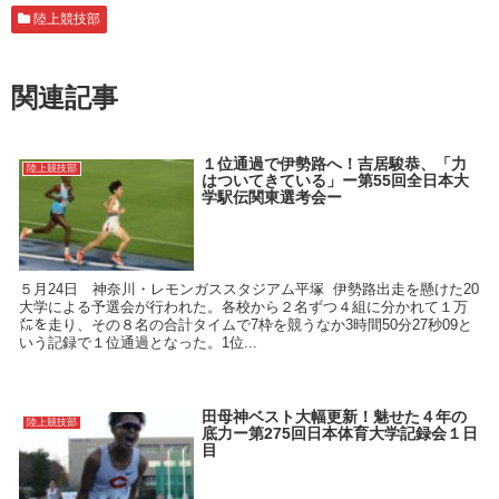
陸上競技部
関連記事
１位通過で伊勢路へ！吉居駿恭、「力
陸上競技部
はついてきている」ー第55回全日本大
学駅伝関東選考会ー
５月24日 神奈川・レモンガススタジアム平塚 伊勢路出走を懸けた20
大学による予選会が行われた。各校から２名ずつ４組に分かれて１万
㍍を走り、その８名の合計タイムで7枠を競うなか3時間50分27秒09と
いう記録で１位通過となった。1位...
田母神ベスト大幅更新！魅せた４年の
陸上競技部
底力ー第275回日本体育大学記録会１日
目