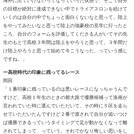
海外に出ていけないってなっていった状態で、そこで自分
の目標が絶対に達成できない中でトライアスロンを続けて
いくのは自分の中でちょっと面白くないなと思って。陸上
をやってみたいなと思って陸上の強豪校の見学に行ったと
ころ、自分のフォームを評価してくださる人がいてその先
生のもとで高校３年間は陸上をやろうと思って。３年間だ
け陸上やろうと思って始めて今こうなった、っていう感じ
ですね。」
ー高校時代の印象に残ってるレース
岡田
「１番印象に残っているのは悪いレースになっちゃうんで
すけど、高校１年生のときの都大路で優勝候補って洛南が
言われていた時に選んでいただいて、その時に５区を走ら
せていただいたんですけど２番で渡されて自分が追いつけ
ば優勝できるっていうタイミングで足が動かなくなって離
されてしまって、っていう。それでかなり悔しい思いをし