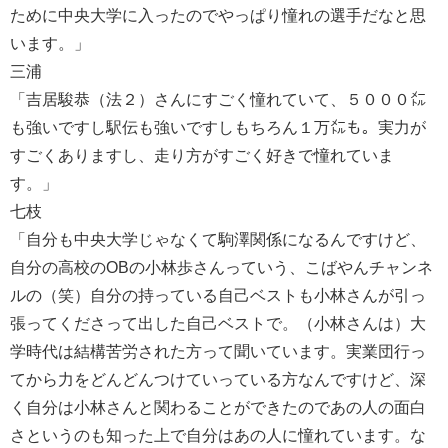
ために中央大学に入ったのでやっぱり憧れの選手だなと思
います。」
三浦
「吉居駿恭（法２）さんにすごく憧れていて、５０００㍍
も強いですし駅伝も強いですしもちろん１万㍍も。実力が
すごくありますし、走り方がすごく好きで憧れていま
す。」
七枝
「自分も中央大学じゃなくて駒澤関係になるんですけど、
自分の高校のOBの小林歩さんっていう、こばやんチャンネ
ルの（笑）自分の持っている自己ベストも小林さんが引っ
張ってくださって出した自己ベストで。（小林さんは）大
学時代は結構苦労された方って聞いています。実業団行っ
てから力をどんどんつけていっている方なんですけど、深
く自分は小林さんと関わることができたのであの人の面白
さというのも知った上で自分はあの人に憧れています。な