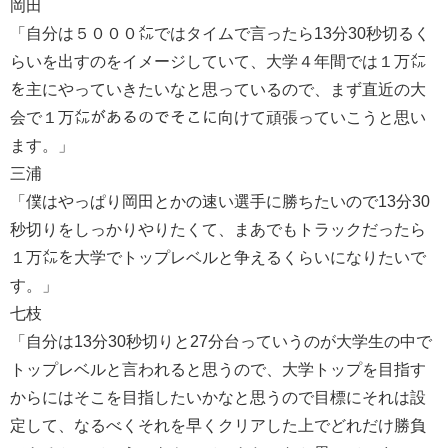
岡田
「自分は５０００㍍ではタイムで言ったら13分30秒切るく
らいを出すのをイメージしていて、大学４年間では１万㍍
を主にやっていきたいなと思っているので、まず直近の大
会で１万㍍があるのでそこに向けて頑張っていこうと思い
ます。」
三浦
「僕はやっぱり岡田とかの速い選手に勝ちたいので13分30
秒切りをしっかりやりたくて、まあでもトラックだったら
１万㍍を大学でトップレベルと争えるくらいになりたいで
す。」
七枝
「自分は13分30秒切りと27分台っていうのが大学生の中で
トップレベルと言われると思うので、大学トップを目指す
からにはそこを目指したいかなと思うので目標にそれは設
定して、なるべくそれを早くクリアした上でどれだけ勝負