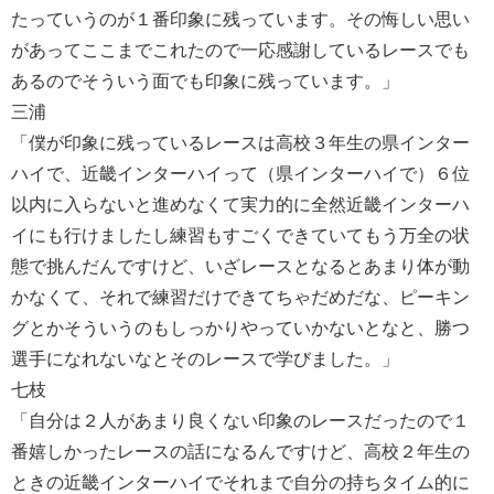
たっていうのが１番印象に残っています。その悔しい思い
があってここまでこれたので一応感謝しているレースでも
あるのでそういう面でも印象に残っています。」
三浦
「僕が印象に残っているレースは高校３年生の県インター
ハイで、近畿インターハイって（県インターハイで）６位
以内に入らないと進めなくて実力的に全然近畿インターハ
イにも行けましたし練習もすごくできていてもう万全の状
態で挑んだんですけど、いざレースとなるとあまり体が動
かなくて、それで練習だけできてちゃだめだな、ピーキン
グとかそういうのもしっかりやっていかないとなと、勝つ
選手になれないなとそのレースで学びました。」
七枝
「自分は２人があまり良くない印象のレースだったので１
番嬉しかったレースの話になるんですけど、高校２年生の
ときの近畿インターハイでそれまで自分の持ちタイム的に