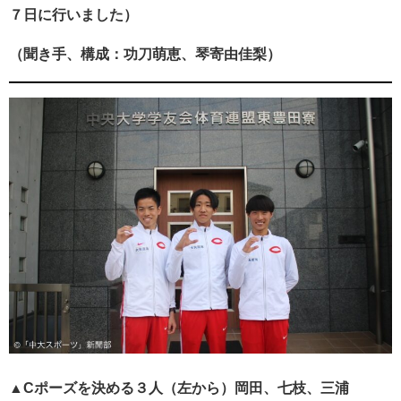
７日に行いました）
（聞き手、構成：功刀萌恵、琴寄由佳梨）
▲Cポーズを決める３人（左から）岡田、七枝、三浦