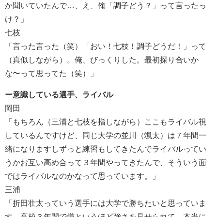
か聞いていたんで…、え、俺「調子どう？」って言ったっ
け？」
七枝
「言った言った（笑）「おい！七枝！調子どうだ！」って
（真似しながら）。俺、びっくりした。最初探り合いか
な〜って思ってた（笑）」
ー意識している選手、ライバル
岡田
「もちろん（三浦と七枝を指しながら）ここもライバル視
しているんですけど、同じ大学の並川（颯太）は７年間一
緒になりますしずっと練習もしてきたんでライバルってい
うかお互い高め合って３年間やってきたんで、そういう面
ではライバルなのかなって思っています。」
三浦
「折田壮太っていう選手には大学で勝ちたいと思っていま
す。高校３年間で嫌というほど強さを見せられて、本当に