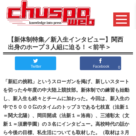
【新体制特集／新入生インタビュー】関西
出身のホープ３人組に迫る！＜前半＞
Twitter
Facebook
0
「新紅の挑戦」というスローガンを掲げ、新しいスタート
を切った今年度の中大陸上競技部。新体制での練習も始動
し、新入生も続々とチームに加わった。今回は、新入生の
中で５０００㍍のタイムのトップ３である七枝直（法新１
＝関大北陽）、岡田開成（法新１＝洛南）、三浦彰太（文
新１＝須磨学園）の３名にインタビュー。高校時代の話か
ら今後の目標、私生活についても取材した。（取材は３月