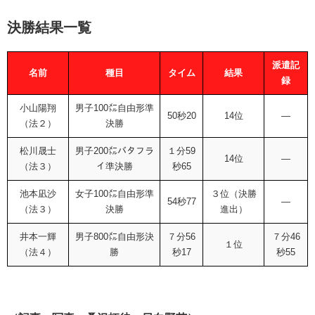
決勝結果一覧
派遣記
名前
種目
タイム
結果
録
小山陽翔
男子100㍍自由形準
50秒20
14位
―
（法２）
決勝
松川晟士
男子200㍍バタフラ
１分59
14位
―
（法３）
イ準決勝
秒65
池本凪沙
女子100㍍自由形準
３位（決勝
54秒77
―
（法３）
決勝
進出）
井本一輝
男子800㍍自由形決
７分56
７分46
１位
（法４）
勝
秒17
秒55