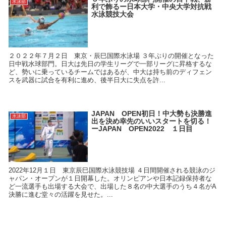
水泳部
利で飾るー日本大学・中央大学対抗戦
水泳競技大会
２０２２年７月２日 東京・辰巳国際水泳場 ３年ぶりの開催となった
日中戦水球部門。日大は先日の学生リーグで一部リーグに昇格するな
ど、勢いに乗っているチームではあるが、中大は持ち前のディフェン
スを武器に試合を有利に進め、後半日大に失点を許...
JAPAN OPEN初日！中大勢も決勝進
水泳部
出を決め幸先のいいスタートを切る！
ーJAPAN OPEN2022 １日目
2022年12月１日 東京辰巳国際水泳競技場 ４日間開催される競泳のジ
ャパン・オープンが１日開幕した。オリンピアンや日本記録保持者な
ど一流選手も出場する大会で、出場した８名の中大選手のうち４名がA
決勝に進む堂々の活躍を見せた。...