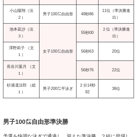
小山陽翔（法
11位（準決勝進
男子100㍍自由形
49秒86
２）
出）
池本凪沙（法
２位（準決勝進
55秒00
３）
出）
澤野莉子 （文
女子100㍍自由形
56秒63
20位
１）
長谷川葉月 （文
56秒76
22位
１）
杉浦凜汰郎 （総
２分14秒
男子200㍍平泳ぎ
38位
１）
82
男子100㍍自由形準決勝
予選を快調な泳ぎで通過し、迎えた準決勝。２組に登場し