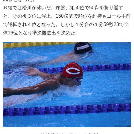
６組では松川が泳いだ。序盤、組４位で50㍍を折り返す
と、その後３位に浮上。150㍍まで順位を維持もゴール手前
で逆転され４位となった。しかし１分台の１分59秒23で全
体16位となり準決勝進出を決めた。