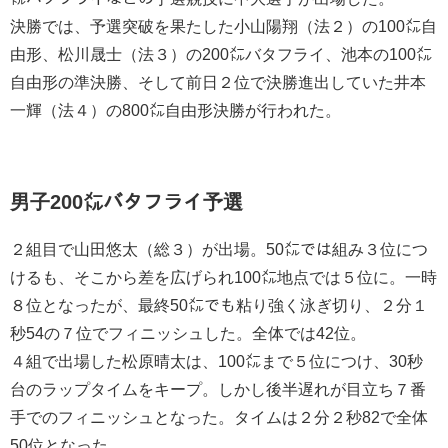
決勝では、予選突破を果たした小山陽翔（法２）の100㍍自
由形、松川晟士（法３）の200㍍バタフライ、池本の100㍍
自由形の準決勝、そして前日２位で決勝進出していた井本
一輝（法４）の800㍍自由形決勝が行われた。
男子200㍍バタフライ予選
２組目で山田悠太（総３）が出場。50㍍では組み３位につ
けるも、そこから差を広げられ100㍍地点では５位に。一時
８位となったが、最終50㍍でも粘り強く泳ぎ切り、２分１
秒54の７位でフィニッシュした。全体では42位。
４組で出場した松原晴太は、100㍍まで５位につけ、30秒
台のラップタイムをキープ。しかし後半遅れが目立ち７番
手でのフィニッシュとなった。タイムは２分２秒82で全体
50位となった。