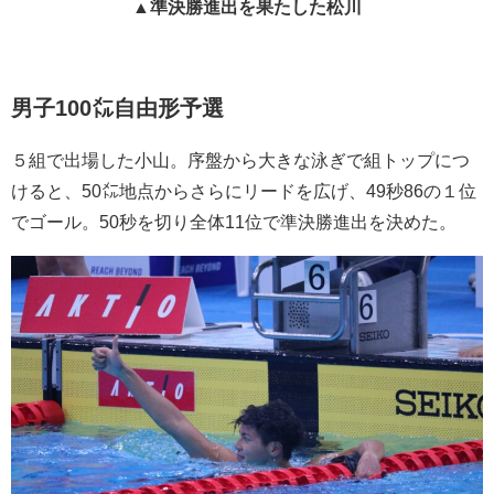
▲準決勝進出を果たした松川
男子100㍍自由形予選
５組で出場した小山。序盤から大きな泳ぎで組トップにつ
けると、50㍍地点からさらにリードを広げ、49秒86の１位
でゴール。50秒を切り全体11位で準決勝進出を決めた。