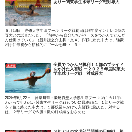
ありー関東学生水球リーグ戦対専大
５月18日 専修大学生田プール リーグ戦初日は昨年度インカレ２位の
専大との試合だった。 「前半から自分たちがペースをつかんでどんど
ん仕掛けていく」（新井謙之介主将・文４）作戦に出た中大は、強豪
相手に最初から積極的にゴールを狙い、３－...
全員でつかんだ勝利！１部のプライド
水泳部
をかけた入替戦 ー２０２５年度関東大
学水球リーグ戦 対成蹊大
2025年6月22日 神奈川県・慶應義塾大学協生館プール 約１カ月半に
わたって行われた関東学生リーグ戦もついに最終戦に。１部リーグ戦
を７位で終えた中大は、１部残留をかけて入替戦に臨んだ。対する
は、２部リーグで６勝１敗の好成績をおさめた...
３年ぶりの水球部門開催の日中戦、勝