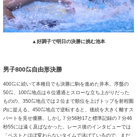
▲好調子で明日の決勝に挑む池本
男子800㍍自由形決勝
400㍍に続いて本種目でも決勝に駒を進めた井本。序盤の
50㍍、100㍍地点は６位通過とスローな立ち上がりだった
ものの、350㍍地点では２位まで順位を上げトップを射程圏
内に捉える。450㍍地点で逆転すると、後続を大きく離すス
パートを見せ優勝。しかし７分56秒17と標準記録の７分46
秒55には遠く及ばなかった。レース後のインタビューでは
「ベストとほぼ変わらないタイムで泳げているので、まだ