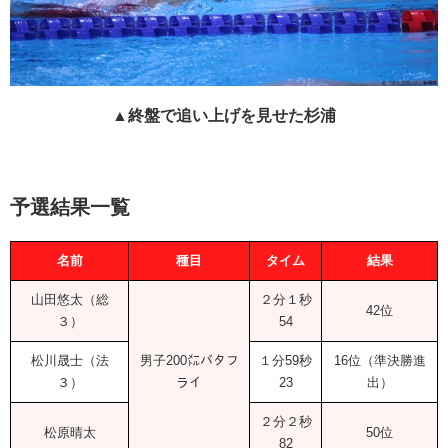
▲終盤で追い上げを見せた杉浦
予選結果一覧
名前
種目
タイム
結果
山田悠太（総
２分１秒
42位
３）
54
松川晟士（法
男子200㍍バタフ
１分59秒
16位（準決勝進
３）
ライ
23
出）
２分２秒
松原晴太
50位
82