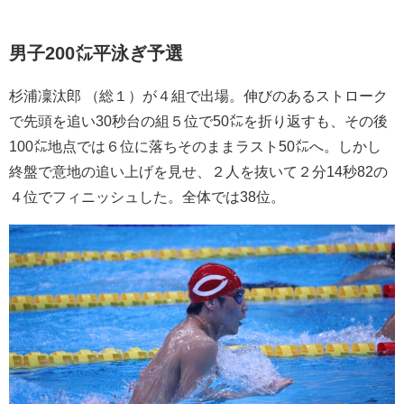
男子200㍍平泳ぎ予選
杉浦凜汰郎 （総１）が４組で出場。伸びのあるストローク
で先頭を追い30秒台の組５位で50㍍を折り返すも、その後
100㍍地点では６位に落ちそのままラスト50㍍へ。しかし
終盤で意地の追い上げを見せ、２人を抜いて２分14秒82の
４位でフィニッシュした。全体では38位。