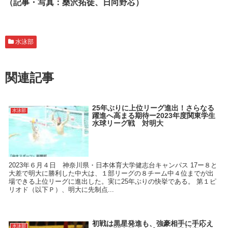
（記事・写真：桑沢拓徒、日向野芯）
水泳部
関連記事
25年ぶりに上位リーグ進出！さらなる
水泳部
躍進へ高まる期待ー2023年度関東学生
水球リーグ戦 対明大
2023年６月４日 神奈川県・日本体育大学健志台キャンパス 17ー８と
大差で明大に勝利した中大は、１部リーグの８チーム中４位までが出
場できる上位リーグに進出した。実に25年ぶりの快挙である。 第１ピ
リオド（以下Ｐ）、明大に先制点...
初戦は黒星発進も、強豪相手に手応え
水泳部