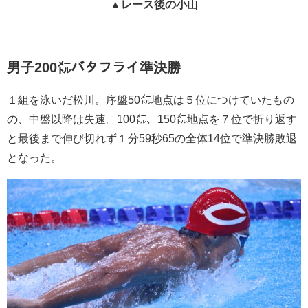
▲レース後の小山
男子200㍍バタフライ準決勝
１組を泳いだ松川。序盤50㍍地点は５位につけていたもの
の、中盤以降は失速。100㍍、150㍍地点を７位で折り返す
と最後まで伸び切れず１分59秒65の全体14位で準決勝敗退
となった。