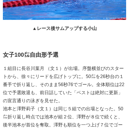
▲レース後サムアップする小山
女子100㍍自由形予選
１組目に長谷川葉月 （文１）が出場。序盤横並びのスター
トから、徐々にリードを広げトップに。50㍍を26秒台の１
番手で折り返し、そのまま56秒76でゴール。全体順位は22
位で予選敗退も、前日話していた「ベストは絶対に更新」
の宣言通りの泳ぎを見せた。
池本と澤野莉子（文１）は同じ５組での出場となった。50
㍍折り返し時点では池本が組２位、澤野が８位で続くと、
後半池本が首位を奪取。澤野も順位を一つ上げ７位でゴー