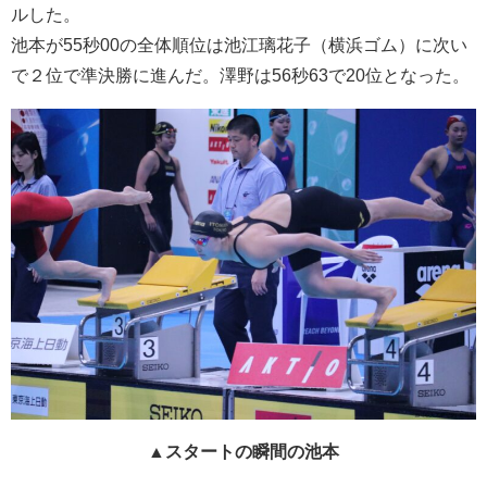
ルした。
池本が55秒00の全体順位は池江璃花子（横浜ゴム）に次い
で２位で準決勝に進んだ。澤野は56秒63で20位となった。
▲スタートの瞬間の池本