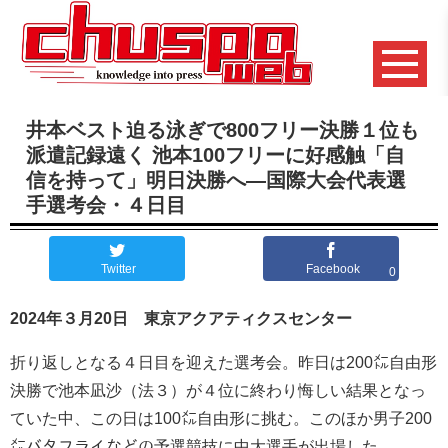
井本ベスト迫る泳ぎで800フリー決勝１位も
派遣記録遠く 池本100フリーに好感触「自
信を持って」明日決勝へ―国際大会代表選
手選考会・４日目
Twitter
Facebook
0
2024年３月20日 東京アクアティクスセンター
折り返しとなる４日目を迎えた選考会。昨日は200㍍自由形
決勝で池本凪沙（法３）が４位に終わり悔しい結果となっ
ていた中、この日は100㍍自由形に挑む。このほか男子200
㍍バタフライなどの予選競技に中大選手が出場した。