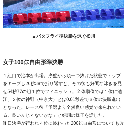
▲バタフライ準決勝を泳ぐ松川
女子100㍍自由形準決勝
１組目で池本が出場。序盤から頭一つ抜けた状態でトップ
をキープし26秒38で折り返すと、その後も好調な泳ぎを見
せ54秒77の組１位でフィニッシュ。全体順位では１位に池
江、２位の神野（中京大）とは0.01秒差で３位の決勝進出
となった。レース後「予選より全然良い感覚で来られてい
る。良いんじゃないかな」と好調の様子を話した。
昨日決勝が行われ４位に終わった200㍍自由形についても改