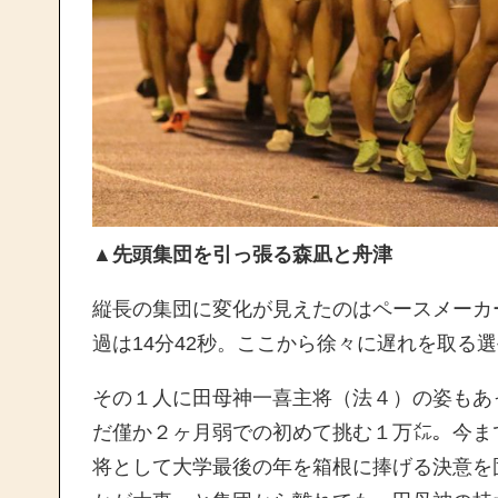
▲先頭集団を引っ張る森凪と舟津
縦長の集団に変化が見えたのはペースメーカー
過は14分42秒。ここから徐々に遅れを取る
その１人に田母神一喜主将（法４）の姿もあ
だ僅か２ヶ月弱での初めて挑む１万㍍。今ま
将として大学最後の年を箱根に捧げる決意を