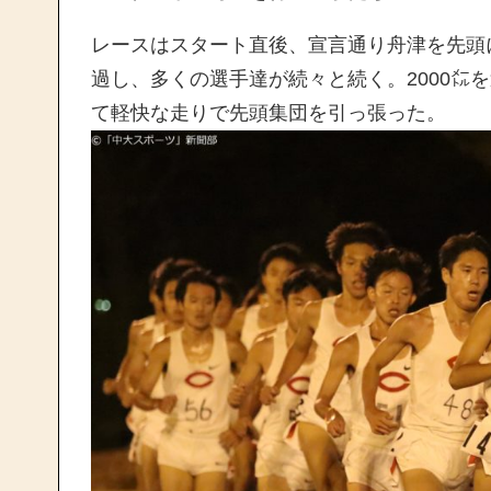
レースはスタート直後、宣言通り舟津を先頭
過し、多くの選手達が続々と続く。2000㍍
て軽快な走りで先頭集団を引っ張った。