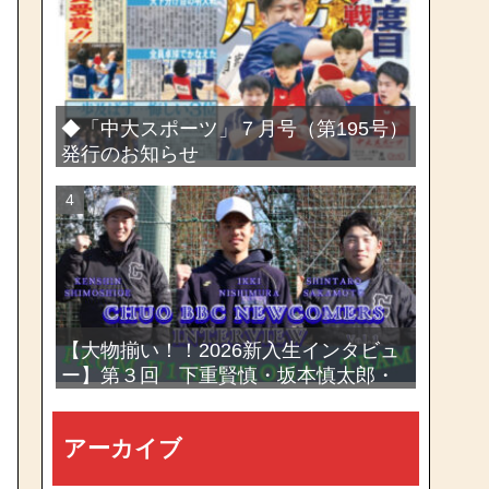
選手権大会
◆「中大スポーツ」７月号（第195号）
発行のお知らせ
【大物揃い！！2026新入生インタビュ
ー】第３回 下重賢慎・坂本慎太郎・
西村一毅
アーカイブ