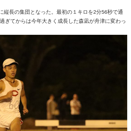
に縦長の集団となった。最初の１キロを2分56秒で通
を過ぎてからは今年大きく成長した森凪が舟津に変わっ