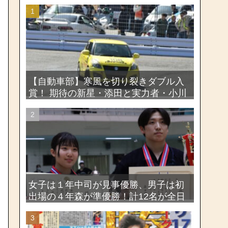
【自動車部】寒風を切り裂きダブル入
賞！ 期待の新星・添田と実力者・小川
が魅せたー関東学生ジムカーナ新人戦
大会2026
女子は１年中司が見事優勝、男子は初
出場の４年森が準優勝！計12名が全日
本出場権を獲得―第58回関東女子学生
剣道選手権大会・第72回関東学生剣道