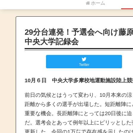
ホーム
29分台連発！予選会へ向け藤原
中央大学記録会
Twitter
10月６日 中央大学多摩校地運動施設陸上競
前日の気候とはうって変わり、10月本来の
距離から多くの選手が出場した。短距離陣に
重要な機会。長距離陣にとっては20日後に
だ。選考会とあって例年以上にピリッとした
更新した。今回の1万㍍で存在感を示したの