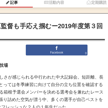
記事
活動内容
定期購読
監督も手応え掴むー2019年度第３回
Facebook
0
技場
涼しさが感じられる中行われた中大記録会。短距離、長
とっては冬季練習に向けて自分の立ち位置を確認する
迫る箱根予選会メンバーを決める選考会を兼ねたレース
張り詰めた空気が漂う中、多くの選手が自己ベストを
はフレッシュな２人の１年生だった。