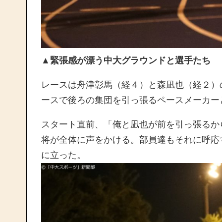
▲緊張感が漂う中大グラウンドと選手たち
レースは舟津彰馬（経４）と森凪也（経２）
ースで後ろの集団を引っ張るペースメーカー
スタート直前、「俺と凪也が前を引っ張るか
将が全体に声をかける。部員達もそれに呼応
に立った。