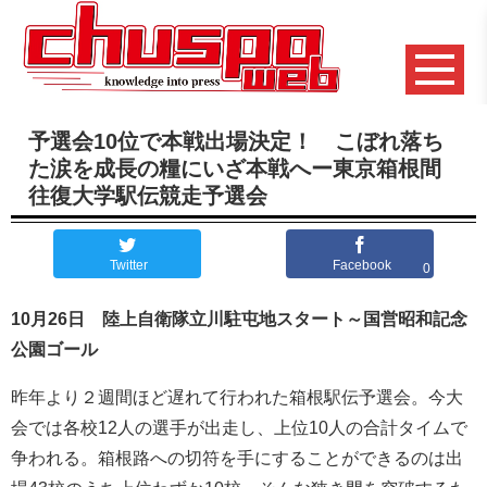
予選会10位で本戦出場決定！ こぼれ落ち
た涙を成長の糧にいざ本戦へー東京箱根間
往復大学駅伝競走予選会
Twitter
Facebook
0
10月26日 陸上自衛隊立川駐屯地スタート～国営昭和記念
公園ゴール
昨年より２週間ほど遅れて行われた箱根駅伝予選会。今大
会では各校12人の選手が出走し、上位10人の合計タイムで
争われる。箱根路への切符を手にすることができるのは出