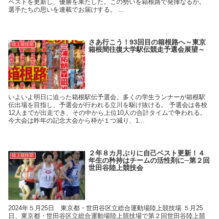
ベストを更新し、優勝を果たした。この勢いを箱根路で発揮なるか。
選手たちの思いを連載でお届けする。 ...
さあ行こう！93回目の箱根路へ～東京
陸上競技部
箱根間往復大学駅伝競走予選会展望～
いよいよ明日に迫った箱根駅伝予選会。多くの学生ランナーが箱根駅
伝出場を目指し、予選会が行われる立川を駆け抜ける。 予選会は各校
12人までが出走でき、その中から上位10人の合計タイムで争われる。
今大会は昨年の記念大会から枠が１つ減り、1...
２年８カ月ぶりに自己ベスト更新！４
陸上競技部
年生の矜持はチームの活性剤に─第２回
世田谷陸上競技会
2024年５月25日 東京都・世田谷区立総合運動場陸上競技場 ５月25
日、東京都・世田谷区立総合運動場陸上競技場で第２回世田谷陸上競