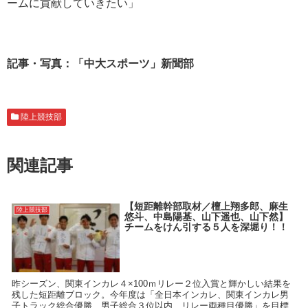
ームに貢献していきたい」
記事・写真：「中大スポーツ」新聞部
陸上競技部
関連記事
【短距離幹部取材／檀上翔多郎、麻生
陸上競技部
悠斗、中島陽基、山下遥也、山下然】
チームをけん引する５人を深堀り！！
昨シーズン、関東インカレ４×100ｍリレー２位入賞と輝かしい結果を
残した短距離ブロック。今年度は「全日本インカレ、関東インカレ男
子トラック総合優勝、男子総合３位以内、リレー両種目優勝」を目標