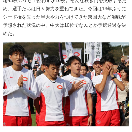
場43校のうち上位わずか10校。そんな狭き門を突破するた
め、選手たちは日々努力を重ねてきた。今回は13年ぶりに
シード権を失った早大や力をつけてきた東国大など混戦が
予想された状況の中、中大は10位でなんとか予選通過を決
めた。