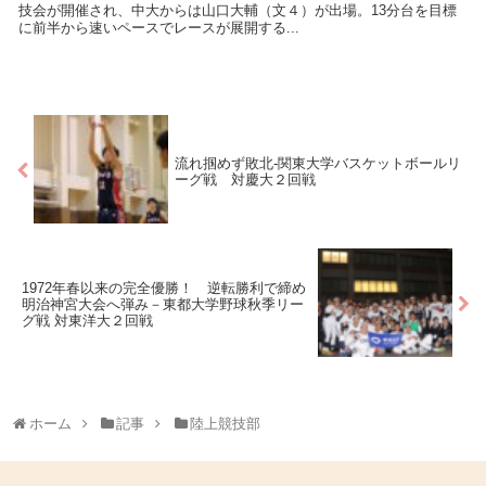
技会が開催され、中大からは山口大輔（文４）が出場。13分台を目標
に前半から速いペースでレースが展開する...
流れ掴めず敗北-関東大学バスケットボールリ
ーグ戦 対慶大２回戦
1972年春以来の完全優勝！ 逆転勝利で締め
明治神宮大会へ弾み－東都大学野球秋季リー
グ戦 対東洋大２回戦
ホーム
記事
陸上競技部