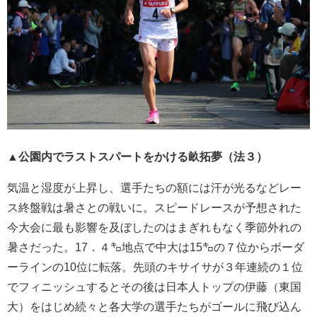
▲公園内でラストスパートをかける畝拓夢（法３）
気温と湿度が上昇し、選手たちの額には汗が光るなどレー
ス終盤戦は暑さとの戦いに。スピードレースが予想された
今大会に最も影響を及ぼしたのはまぎれもなく季節外れの
暑さだった。17．４㌔地点で中大は15㌔の７位からボーダ
ーラインの10位に転落。先頭のキサイサが３年連続の１位
でフィニッシュするとその後は日本人トップの伊藤（東国
大）をはじめ続々と各大学の選手たちがゴールに飛び込ん