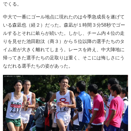
でくる。
中大で一番にゴール地点に現れたのは今季急成長を遂げて
いる森凪也（経２）だった。森凪が１時間３分58秒でゴー
ルするとそれに畝らが続いた。しかし、チーム内４位の走
りを見せた池田勘汰（商３）から５位以降の選手たちのタ
イム差が大きく離れてしまう。レースを終え、中大陣地に
帰ってきた選手たちの足取りは重く、そこには悔しさにう
なだれる選手たちの姿があった。