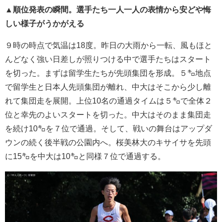
▲順位発表の瞬間。選手たち一人一人の表情から安どや悔
しい様子がうかがえる
９時の時点で気温は18度。昨日の大雨から一転、風もほと
んどなく強い日差しが照りつける中で選手たちはスタート
を切った。まずは留学生たちが先頭集団を形成。５㌔地点
で留学生と日本人先頭集団が離れ、中大はそこから少し離
れて集団走を展開。上位10名の通過タイムは５㌔で全体２
位と幸先のよいスタートを切った。中大はそのまま集団走
を続け10㌔を７位で通過。そして、戦いの舞台はアップダ
ウンの続く後半戦の公園内へ。桜美林大のキサイサを先頭
に15㌔を中大は10㌔と同様７位で通過する。