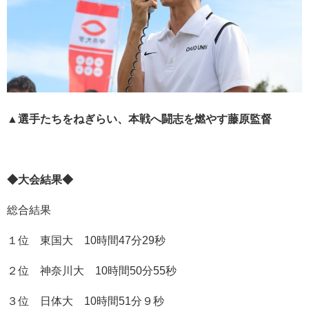
▲選手たちをねぎらい、本戦へ闘志を燃やす藤原監督
◆大会結果◆
総合結果
１位 東国大 10時間47分29秒
２位 神奈川大 10時間50分55秒
３位 日体大 10時間51分９秒