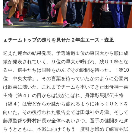
▲チームトップの走りを見せた２年生エース・森凪
迎えた運命の結果発表。予選通過１位の東国大から順に成
績が発表されていく。９位の早大が呼ばれ、残り１枠とな
る中、選手たちは固唾をのんでその瞬間を待った。「第10
位 中央大学」。その言葉を待っていたかのように公園内
は歓喜に沸いた。これまでチームを率いてきた田母神一喜
主将（法４）の目からは涙がこぼれ、舟津彰馬駅伝主将
（経４）は安どからか膝から崩れるようにゆっくりと下を
向いた。その後行われた報告会では田母神や舟津、そして
藤原監督や野村部長が全体へあいさつ。選手の健闘をねぎ
らうとともに、本戦に向けてもう一度引き締めて練習や試