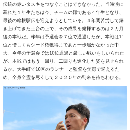
伝統の赤いタスキをつなぐことはできなかった。当時涙に
暮れた１年生たちは今、チームの顔である４年生となり、
最後の箱根駅伝を迎えようとしている。４年間苦労して築
き上げてきた土台の上で、その成果を発揮するのは２カ月
後の本戦だ。昨年は予選会を７位で通過したが、本戦は11
位と惜しくもシード権獲得まであと一歩届かなかった中
大。今年の予選会では10位通過と厳しい戦いをしいられた
が、本戦ではもう一回り、二回りも進化した姿を見せられ
るか。大手町で10区のランナーと監督を笑顔で迎えるた
め、全身全霊を尽くして２０２０年の到来を待ちわびる。