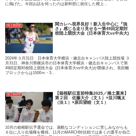
に掲げた。今回お話を伺ったのは新幹部に就任した檀上...
関カレへ視界良好！新入生中心に『強
陸上競技部
さ』感じる走り見せるー第49回定期対
校陸上競技大会 (日本体育大vs中央大)
2024年３月31日 日本体育大学横浜・健志台キャンパス陸上競技場 ３
月31日、神奈川県横浜市の日本体育大学横浜・健志台キャンパスで第
49回定期対校陸上競技大会 (日本体育大vs中央大)が開催され、長距離
ブロックからは1500ｍ・3...
【箱根駅伝直前特集2025／捲土重来】
陸上競技部
第２回 佐藤大介（文１）×並川颯太
（法１）×原田望睦（文１）
10月の箱根駅伝予選会では、過酷なコンディションに苦しみながらも
６位に入り出場権を獲得。11月のMARCH対抗戦では多くの選手が自己