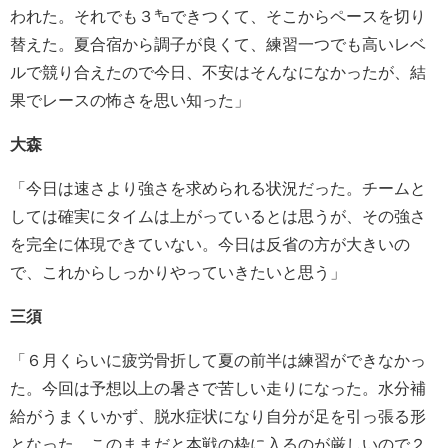
われた。それでも３㌔できつくて、そこからペースを切り
替えた。夏合宿から調子が良くて、練習一つでも高いレベ
ルで競り合えたので今日、不安はそんなになかったが、結
果でレースの怖さを思い知った」
大森
「今日は速さより強さを求められる状況だった。チームと
しては確実にタイムは上がっているとは思うが、その強さ
を完全に体現できていない。今日は反省の方が大きいの
で、これからしっかりやっていきたいと思う」
三須
「６月くらいに疲労骨折して夏の前半は練習ができなかっ
た。今回は予想以上の暑さで苦しい走りになった。水分補
給がうまくいかず、脱水症状になり自分が足を引っ張る形
となった。このままだと本戦の枠に入るのが厳しいので２