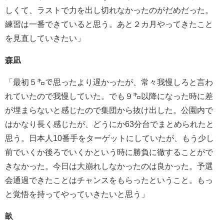
しくて、ラストで力を出し切れなかったのがだめだった。
練習は一番できていると思う。あと２カ月やってきたこと
を見直していきたい」
森凪
「最初５㌔で思ったより遅かったが、常々我慢しろと言わ
れていたので我慢していた。でも９㌔以降になった時に差
が埋まらないと感じたので集団から抜け出した。公園内で
はかなり長く感じたが、どうにか63分台でまとめられたと
思う。日本人10番手をターゲットにしていたが、もう少し
前でいくか後ろでいくかという時に勝負に徹することがで
きなかった。今日は大崩れしなかったのは良かった。予選
会通過できたことはチャンスをもらったということ。もっ
と覚悟を持ってやっていきたいと思う」
畝