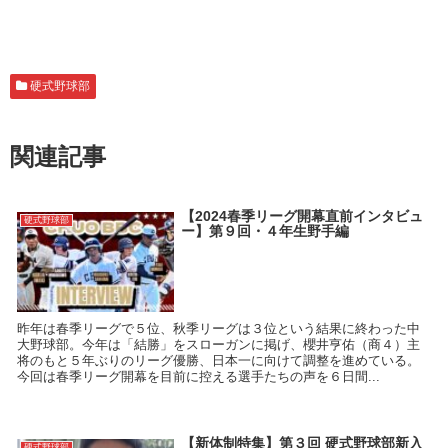
硬式野球部
関連記事
【2024春季リーグ開幕直前インタビュ
硬式野球部
ー】第９回・４年生野手編
昨年は春季リーグで５位、秋季リーグは３位という結果に終わった中
大野球部。今年は「結勝」をスローガンに掲げ、櫻井亨佑（商４）主
将のもと５年ぶりのリーグ優勝、日本一に向けて調整を進めている。
今回は春季リーグ開幕を目前に控える選手たちの声を６日間...
【新体制特集】第３回 硬式野球部新入
硬式野球部