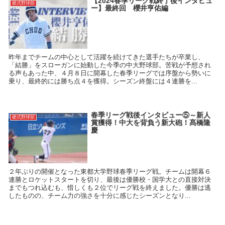
【2024春季リーグ戦終了後インタビュ
硬式野球部
ー】最終回 櫻井亨佑編
昨年までチームの中心として活躍を続けてきた選手たちが卒業し、
「結勝」をスローガンに始動した今季の中大野球部。苦戦が予想され
る声もあった中、４月８日に開幕した春季リーグでは序盤から勢いに
乗り、最終的には勝ち点４を獲得。シーズン終盤には４連勝を...
春季リーグ戦後インタビュー⑤～新人
硬式野球部
賞獲得！中大を背負う新大砲！髙橋隆
慶
２年ぶりの開催となった東都大学野球春季リーグ戦。チームは開幕６
連勝とロケットスタートを切り、最後は優勝校・国学大との直接対決
までもつれ込むも、惜しくも２位でリーグ戦を終えました。優勝は逃
したものの、チーム力の強さを十分に感じたシーズンとなり...