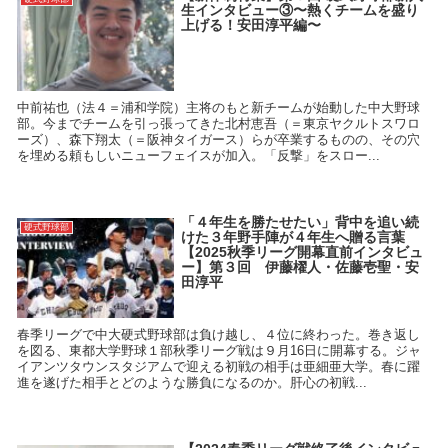
生インタビュー③〜熱くチームを盛り
上げる！安田淳平編〜
中前祐也（法４＝浦和学院）主将のもと新チームが始動した中大野球
部。今までチームを引っ張ってきた北村恵吾（＝東京ヤクルトスワロ
ーズ）、森下翔太（＝阪神タイガース）らが卒業するものの、その穴
を埋める頼もしいニューフェイスが加入。「反撃」をスロー...
「４年生を勝たせたい」背中を追い続
硬式野球部
けた３年野手陣が４年生へ贈る言葉
【2025秋季リーグ開幕直前インタビュ
ー】第３回 伊藤櫂人・佐藤壱聖・安
田淳平
春季リーグで中大硬式野球部は負け越し、４位に終わった。巻き返し
を図る、東都大学野球１部秋季リーグ戦は９月16日に開幕する。ジャ
イアンツタウンスタジアムで迎える初戦の相手は亜細亜大学。春に躍
進を遂げた相手とどのような勝負になるのか。肝心の初戦...