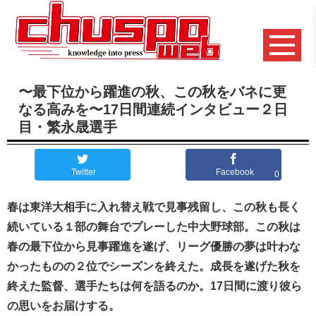
〜最下位から躍進の秋、この秋をバネに更
なる高みを〜17日間連続インタビュー２日
目・繁永晟選手
Twitter
Facebook
0
春は東洋大相手に入れ替え戦で見事残留し、この秋も長く
続いている１部の舞台でプレーした中大野球部。この秋は
春の最下位から見事躍進を遂げ、リーグ優勝の夢は叶わな
かったものの２位でシーズンを終えた。成長を遂げた秋を
終えた監督、選手たちは何を語るのか。17日間に渡り彼ら
の思いをお届けする。