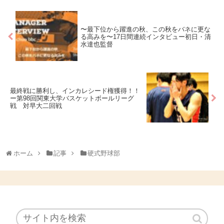
〜最下位から躍進の秋、この秋をバネに更な
る高みを〜17日間連続インタビュー初日・清
水達也監督
最終戦に勝利し、インカレシード権獲得！！
ー第98回関東大学バスケットボールリーグ
戦 対早大二回戦
ホーム
記事
硬式野球部