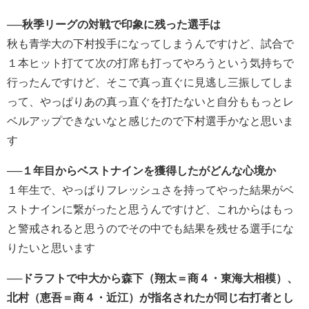
──秋季リーグの対戦で印象に残った選手は
秋も青学大の下村投手になってしまうんですけど、試合で
１本ヒット打てて次の打席も打ってやろうという気持ちで
行ったんですけど、そこで真っ直ぐに見逃し三振してしま
って、やっぱりあの真っ直ぐを打たないと自分ももっとレ
ベルアップできないなと感じたので下村選手かなと思いま
す
──１年目からベストナインを獲得したがどんな心境か
１年生で、やっぱりフレッシュさを持ってやった結果がベ
ストナインに繋がったと思うんですけど、これからはもっ
と警戒されると思うのでその中でも結果を残せる選手にな
りたいと思います
──ドラフトで中大から森下（翔太＝商４・東海大相模）、
北村（恵吾＝商４・近江）が指名されたが同じ右打者とし