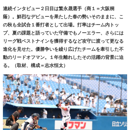
連続インタビュー２日目は繁永晟選手（商１＝大阪桐
蔭）。鮮烈なデビューを果たした春の勢いそのままに、こ
の秋も全試合１番打者として出場。打率はチーム内トッ
プ、夏の課題と語っていた守備でもノーエラー、さらには
リーグ戦ベストナインを獲得するなど攻守に渡って更なる
進化を見せた。優勝争いを繰り広げたチームを牽引した不
動のリードオフマン。１年生離れしたその活躍の背景に迫
る。（取材、構成＝志水恒太）