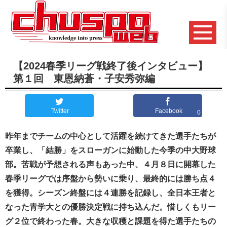
【2024春季リーグ戦終了後インタビュー】
第１回 東恩納蒼・子安秀弥編
Twitter
Facebook
0
昨年までチームの中心として活躍を続けてきた選手たちが
卒業し、「結勝」をスローガンに始動した今季の中大野球
部。苦戦が予想される声もあった中、４月８日に開幕した
春季リーグでは序盤から勢いに乗り、最終的には勝ち点４
を獲得。シーズン終盤には４連勝を記録し、全日本王者と
なった青学大との優勝決定戦に持ち込んだ。惜しくもリー
グ２位で終わった春。大きな収穫と課題を得た選手たちの