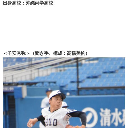
出身高校：沖縄尚学高校
＜子安秀弥＞（聞き手、構成：高橋美帆）