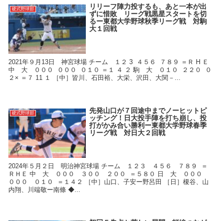
リリーフ陣力投するも、あと一本が出
硬式野球部
ずに惜敗 リーグ戦黒星スタートを切
るー東都大学野球秋季リーグ戦 対駒
大１回戦
2021年９月13日 神宮球場 チーム １２ 3 ４５６ ７８９ ＝Ｒ H Ｅ
中 大 ０００ ０００ ０１０ ＝１ ４ ２ 駒 大 ０１０ ２２０ ０
２× ＝７ 11 １ ［中］皆川、石田裕、大栄、沢田、大関－...
先発山口が７回途中までノーヒットピ
硬式野球部
ッチング！日大投手陣を打ち崩し、投
打がかみ合い勝利ー東都大学野球春季
リーグ戦 対日大２回戦
2024年５月２日 明治神宮球場 チーム １２３ ４５６ ７８９ ＝
ＲＨＥ 中 大 ０００ ３００ ２００ ＝５８０ 日 大 ０００
０００ ０１０ ＝１４２ ［中］山口、子安ー野呂田 ［日］榎谷、山
内翔、川端敬ー南條 ◆...