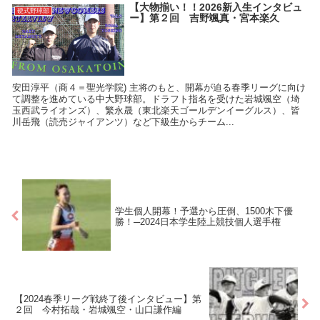
【大物揃い！！2026新入生インタビュ
硬式野球部
ー】第２回 吉野颯真・宮本楽久
安田淳平（商４＝聖光学院) 主将のもと、開幕が迫る春季リーグに向け
て調整を進めている中大野球部。ドラフト指名を受けた岩城颯空（埼
玉西武ライオンズ）、繁永晟（東北楽天ゴールデンイーグルス）、皆
川岳飛（読売ジャイアンツ）など下級生からチーム...
学生個人開幕！予選から圧倒、1500木下優
勝！─2024日本学生陸上競技個人選手権
【2024春季リーグ戦終了後インタビュー】第
２回 今村拓哉・岩城颯空・山口謙作編