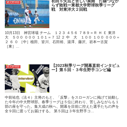
初回５失点と苦しい展開 打線つなが
硬式野球部
らず敗戦ー東都大学野球秋季リーグ
戦 対東洋大２回戦
10月13日 神宮球場 チーム １２３ ４５６ ７８９＝Ｒ Ｈ Ｅ 東洋
大 ５００ ０００ １０１＝７ 12 ２ 中 大 １００ １００ ０００＝
２ ６ ０ ［中］植田、皆川、石田裕、湯澤、藤沢、岩本ー古賀
［東］...
【2023秋季リーグ開幕直前インタビュ
硬式野球部
ー】第５回・３年生野手コンビ編
中前祐也（法４）主将のもと、「反撃」をスローガンに掲げて始動し
た今年の中大野球部。春季リーグは５位に終わり、苦しみながらも１
部の座を守った。集大成の秋へ、開幕を目前に控えた選手たちの声を
全９回に渡ってお届けする。 第５回は３年生野手コ...