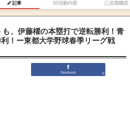
記事
活動内容
定期購読
トも、伊藤櫂の本塁打で逆転勝利！青
勝利！ー東都大学野球春季リーグ戦
Facebook
0