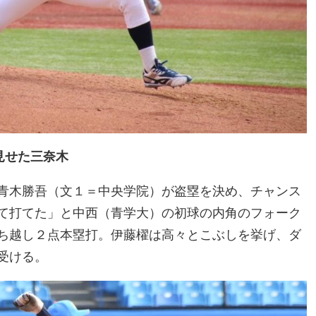
見せた三奈木
青木勝吾（文１＝中央学院）が盗塁を決め、チャンス
て打てた」と中西（青学大）の初球の内角のフォーク
ち越し２点本塁打。伊藤櫂は高々とこぶしを挙げ、ダ
受ける。