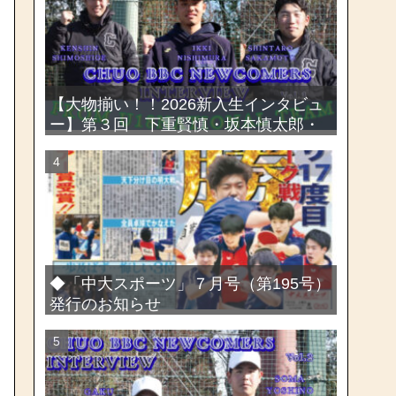
選手権大会
【大物揃い！！2026新入生インタビュ
ー】第３回 下重賢慎・坂本慎太郎・
西村一毅
◆「中大スポーツ」７月号（第195号）
発行のお知らせ