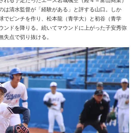
される予定だったエース岩城颯空（経４＝富山商業）
のは清水監督が「経験がある」と評する山口。しか
球でピンチを作り、松本龍（青学大）と初谷（青学
ウンドを降りる。続いてマウンドに上がった子安秀弥
無失点で切り抜ける。