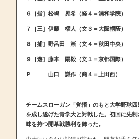
６［指］松嶋 晃希（経４＝浦和学院）
７［三］伊藤 櫂人（文３＝大阪桐蔭）
８［捕］野呂田 漸（文４＝秋田中央）
９［遊］藤本 陽毅（文１＝京都国際）
Ｐ 山口 謙作（商４＝上田西）
チームスローガン「覚悟」のもと大学野球四
を成し遂げた青学大と対戦した。初回に先制
味を持つ開幕戦勝利を飾った。