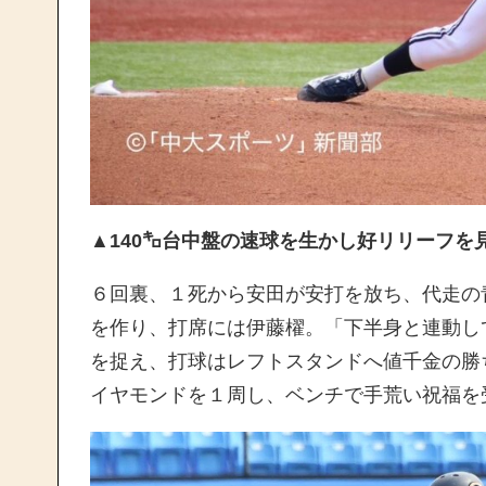
▲140㌔台中盤の速球を生かし好リリーフを
６回裏、１死から安田が安打を放ち、代走の
を作り、打席には伊藤櫂。「下半身と連動し
を捉え、打球はレフトスタンドへ値千金の勝
イヤモンドを１周し、ベンチで手荒い祝福を