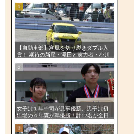
【自動車部】寒風を切り裂きダブル入
賞！ 期待の新星・添田と実力者・小川
が魅せたー関東学生ジムカーナ新人戦
大会2026
女子は１年中司が見事優勝、男子は初
出場の４年森が準優勝！計12名が全日
本出場権を獲得―第58回関東女子学生
剣道選手権大会・第72回関東学生剣道