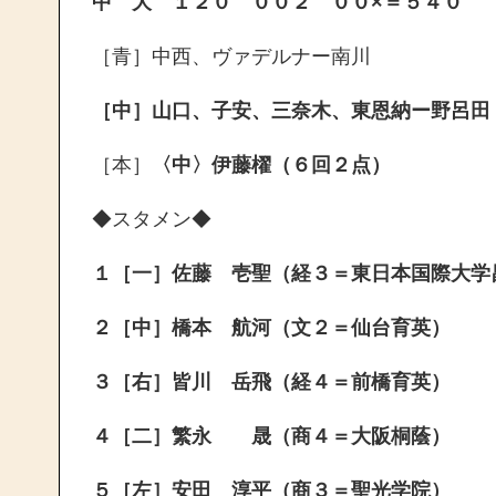
中 大
１２０ ００２ ００×＝５４０
［青］中西、ヴァデルナー南川
［中］山口、子安、三奈木、東恩納ー野呂田
［本］
〈中〉伊藤櫂（６回２点）
◆スタメン◆
１［一］佐藤 壱聖（経３＝東日本国際大学
２［中］橋本 航河（文２＝仙台育英）
３［右］皆川 岳飛（経４＝前橋育英）
４［二］繁永 晟（商４＝大阪桐蔭）
５［左］安田 淳平（商３＝聖光学院）