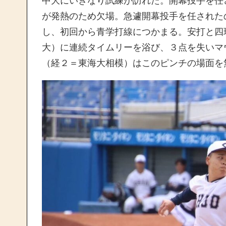
中大にいきなり試練が訪れた。開幕投手を任
が発熱のため欠場。急遽開幕投手を任された
し、初回から青学打線につかまる。安打と四
大）に連続タイムリーを浴び、３点を失いマ
（経２＝東海大相模）はこのピンチの場面を