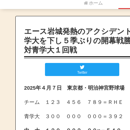
ホーム
エース岩城発熱のアクシデン
学大を下し５季ぶりの開幕戦
対青学大１回戦
Twitter
2025年４月７日 東京都・明治神宮野球場
チーム １２３ ４５６ ７８９＝ＲＨＥ
青学大 ３００ ０００ ０００＝３９２