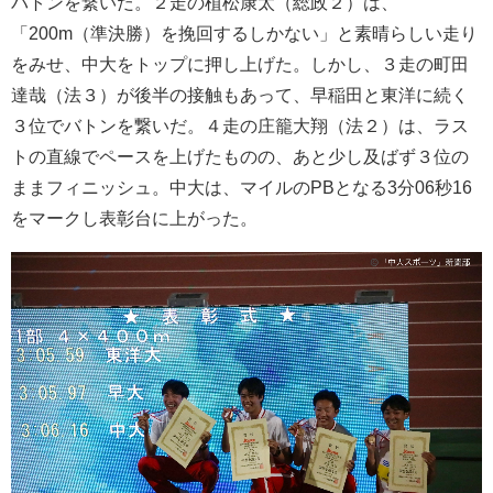
バトンを繋いだ。２走の植松康太（総政２）は、
「200m（準決勝）を挽回するしかない」と素晴らしい走り
をみせ、中大をトップに押し上げた。しかし、３走の町田
達哉（法３）が後半の接触もあって、早稲田と東洋に続く
３位でバトンを繋いだ。４走の庄籠大翔（法２）は、ラス
トの直線でペースを上げたものの、あと少し及ばず３位の
ままフィニッシュ。中大は、マイルのPBとなる3分06秒16
をマークし表彰台に上がった。