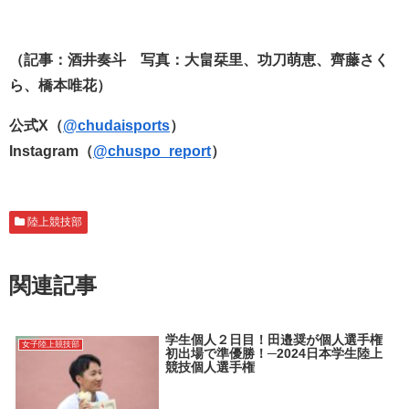
（記事：酒井奏斗 写真：大畠栞里、功刀萌恵、齊藤さく
ら、橋本唯花
）
公式X（
@chudaisports
）
Instagram（
@chuspo_report
）
陸上競技部
関連記事
学生個人２日目！田邉奨が個人選手権
女子陸上競技部
初出場で準優勝！─2024日本学生陸上
競技個人選手権