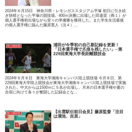
2024年６月15日 神奈川県・レモンガススタジアム平塚 初日に引き続
き快晴となった平塚の競技場。400ｍ決勝に出場した田邉奨（商１）が
個人選手権初出場ながら堂々の準優勝を獲得した。また学生生活最後
の個人選手権に臨んだ藤原寛人（法４）...
浦田が今季初の自己新記録を更新！
陸上競技部
「日本選手権で爪痕を残したい」─第
229回東海大学長距離競技会
2024年６月８日 東海大学湘南キャンパス陸上競技場 今月８日、第
229回東海大学陸上競技会が東海大学湘南キャンパス陸上競技場で実施
された。中大からは1500ｍに５名が出場し、月末の日本選手権や夏の
合宿に向けて各々が奮闘した記録会とな...
【出雲駅伝前日会見】藤原監督「注目
陸上競技部
は溜池、吉居」