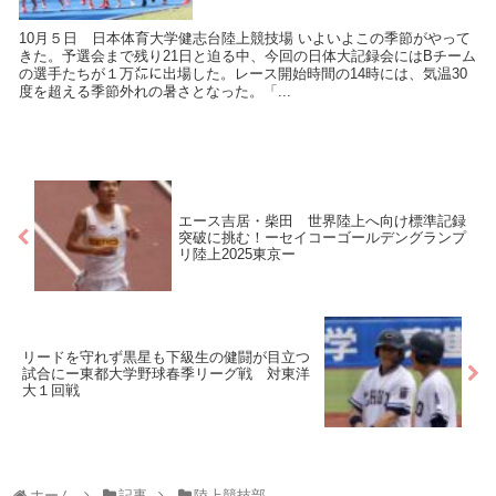
10月５日 日本体育大学健志台陸上競技場 いよいよこの季節がやって
きた。予選会まで残り21日と迫る中、今回の日体大記録会にはBチーム
の選手たちが１万㍍に出場した。レース開始時間の14時には、気温30
度を超える季節外れの暑さとなった。「...
エース吉居・柴田 世界陸上へ向け標準記録
突破に挑む！ーセイコーゴールデングランプ
リ陸上2025東京ー
リードを守れず黒星も下級生の健闘が目立つ
試合にー東都大学野球春季リーグ戦 対東洋
大１回戦
ホーム
記事
陸上競技部