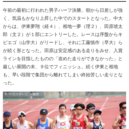
午前の最初に行われた男子ハーフ決勝。朝から日差しが強
く、気温もかなり上昇した中でのスタートとなった。中大
からは、伊東夢翔（経４）、相地一夢（理２）、田原琥太
郎（文２）が１部にエントリーした。レースは序盤からキ
ピエゴ（山学大）がリードし、それに工藤慎作（早大）ら
が続く形となった。田原は安定感のある走りをみせ、入賞
ラインを目指したものの「攻めた走りができなかった」と
厳しい展開の末、９位でフィニッシュ。続く伊東と相地
も、早い段階で集団から離れてしまい終始苦しい走りとな
った。