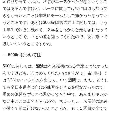
定通りやってくれた。さすがエースかっただなというとこ
ではあるんですけど。ハーフに関しては特に田原も加点で
きなかったところは非常にチームとして痛かったなってい
うところです。あとは3000m障害の井上に関しては、もう
１年生で決勝に残れて、２本をしっかりと走りきれたって
いうところで、上との差を知ってくれたので、次に繋いで
ほしいないうとこですかね。
──5000mについては
5000に関しては、溜池は本来最初は出る予定ではなかった
んですけども、まとめてくれたのはさすがで、吉中関して
はGGNでいいタイムを出して、中１週間で。ただ、どうし
ても全日本選考会向けの練習をせざるを得なかったので、
重めの練習をずっと今週やってきた中で、あんまりキレが
ない中ここに出てもらうので、ちょっとレース展開の読み
が甘くて前に行けなかったところが、もう１周目が全てで