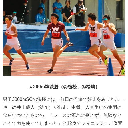
▲200m準決勝（㊧植松、㊨松嶋）
男子3000mSCの決勝には、前日の予選で好走をみせたルー
キーの井上優人（法１）が出走。中盤、入賞争いの集団に
食らいついたものの、「レースの流れに乗れず、無駄なと
ころで力を使ってしまった」と12位でフィニッシュ。位置