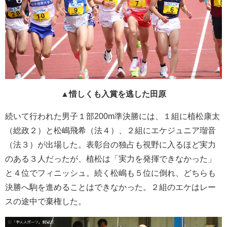
▲惜しくも入賞を逃した田原
続いて行われた男子１部200m準決勝には、１組に植松康太
（総政２）と松嶋飛希（法４）、２組にエケジュニア瑠音
（法３）が出場した。表彰台の独占も視野に入るほど実力
のある３人だったが、植松は「実力を発揮できなかった」
と４位でフィニッシュ。続く松嶋も５位に倒れ、どちらも
決勝へ駒を進めることはできなかった。２組のエケはレー
スの途中で棄権した。