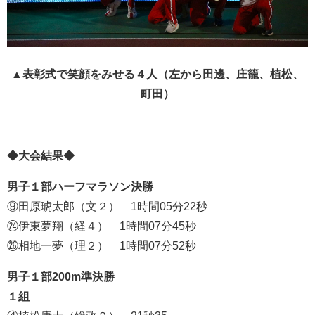
▲表彰式で笑顔をみせる４人（左から田邊、庄籠、植松、
町田）
◆大会結果◆
男子１部ハーフマラソン決勝
⑨田原琥太郎（文２） 1時間05分22秒
㉔伊東夢翔（経４） 1時間07分45秒
㉖相地一夢（理２） 1時間07分52秒
男子１部200m準決勝
１組