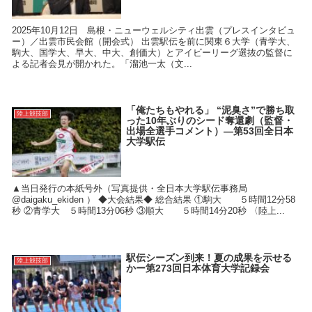
2025年10月12日 島根・ニューウェルシティ出雲（プレスインタビュ
ー）／出雲市民会館（開会式） 出雲駅伝を前に関東６大学（青学大、
駒大、国学大、早大、中大、創価大）とアイビーリーグ選抜の監督に
よる記者会見が開かれた。「溜池一太（文...
「俺たちもやれる」 “泥臭さ”で勝ち取
陸上競技部
った10年ぶりのシード奪還劇（監督・
出場全選手コメント）―第53回全日本
大学駅伝
▲当日発行の本紙号外（写真提供・全日本大学駅伝事務局
‎@daigaku_ekiden ） ◆大会結果◆ 総合結果 ①駒大 ５時間12分58
秒 ②青学大 ５時間13分06秒 ③順大 ５時間14分20秒 〈陸上...
駅伝シーズン到来！夏の成果を示せる
陸上競技部
かー第273回日本体育大学記録会