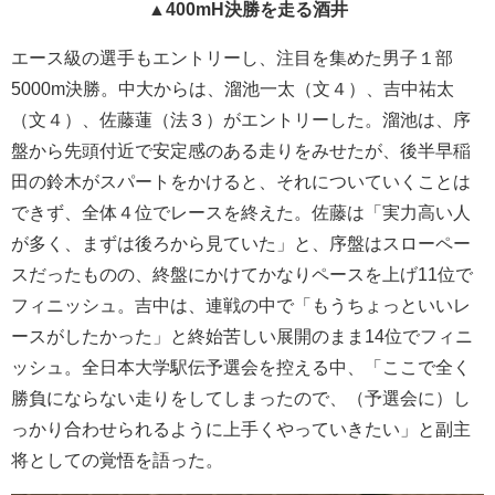
▲400mH決勝を走る酒井
エース級の選手もエントリーし、注目を集めた男子１部
5000m決勝。中大からは、溜池一太（文４）、吉中祐太
（文４）、佐藤蓮（法３）がエントリーした。溜池は、序
盤から先頭付近で安定感のある走りをみせたが、後半早稲
田の鈴木がスパートをかけると、それについていくことは
できず、全体４位でレースを終えた。佐藤は「実力高い人
が多く、まずは後ろから見ていた」と、序盤はスローペー
スだったものの、終盤にかけてかなりペースを上げ11位で
フィニッシュ。吉中は、連戦の中で「もうちょっといいレ
ースがしたかった」と終始苦しい展開のまま14位でフィニ
ッシュ。全日本大学駅伝予選会を控える中、「ここで全く
勝負にならない走りをしてしまったので、（予選会に）し
っかり合わせられるように上手くやっていきたい」と副主
将としての覚悟を語った。