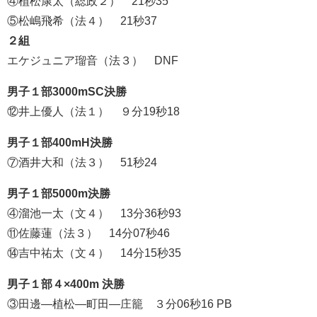
④植松康太（総政２） 21秒35
⑤松嶋飛希（法４） 21秒37
２組
エケジュニア瑠音（法３） DNF
男子１部3000mSC決勝
⑫井上優人（法１） ９分19秒18
男子１部400mH決勝
⑦酒井大和（法３） 51秒24
男子１部5000m決勝
④溜池一太（文４） 13分36秒93
⑪佐藤蓮（法３） 14分07秒46
⑭吉中祐太（文４） 14分15秒35
男子１部４×400m 決勝
③田邊―植松―町田―庄籠 ３分06秒16 PB