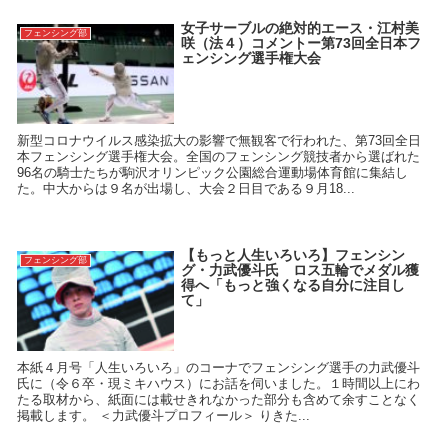
女子サーブルの絶対的エース・江村美
フェンシング部
咲（法４）コメントー第73回全日本フ
ェンシング選手権大会
新型コロナウイルス感染拡大の影響で無観客で行われた、第73回全日
本フェンシング選手権大会。全国のフェンシング競技者から選ばれた
96名の騎士たちが駒沢オリンピック公園総合運動場体育館に集結し
た。中大からは９名が出場し、大会２日目である９月18...
【もっと人生いろいろ】フェンシン
フェンシング部
グ・力武優斗氏 ロス五輪でメダル獲
得へ「もっと強くなる自分に注目し
て」
本紙４月号「人生いろいろ」のコーナでフェンシング選手の力武優斗
氏に（令６卒・現ミキハウス）にお話を伺いました。１時間以上にわ
たる取材から、紙面には載せきれなかった部分も含めて余すことなく
掲載します。 ＜力武優斗プロフィール＞ りきた...