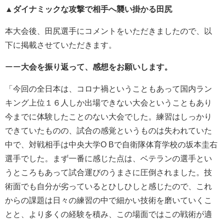
▲ダイナミックな攻撃で相手へ襲い掛かる田尻
本大会後、田尻選手にコメントをいただきましたので、以
下に掲載させていただきます。
ーー
大会を振り返って、感想をお願いします。
「今回の全日本は、コロナ禍ということもあって国内ラン
キング上位１６人しか出場できない大会ということもあり
今までに体験したことのない大会でした。練習はしっかり
できていたものの、試合の感覚というものは失われていた
中で、対戦相手は中央大学O Bで自衛隊体育学校の坂本圭右
選手でした。まず一番に感じた点は、ベテランの選手とい
うところもあって試合運びのうまさに圧倒されました。技
術面でも自分が劣っているとひしひしと感じたので、これ
からの課題は日々の練習の中で細かい技術を磨いていくこ
とと、より多くの経験を積み、この場面ではこの戦術が適