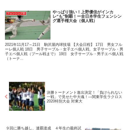
やっぱり強い！上野優佳がインカ
フェンシング部
レ“も”制覇！ー全日本学生フェンシン
グ選手権大会（個人戦）
2021年11月17～21日 駒沢屋内球技場 【大会日程】 17日 男女フル
ーレ個人戦 18日 男子サーブル・女子エペ個人戦、女子サーブル・男
子エペ個人戦（プール戦まで） 19日 女子サーブル・男子エペ個人戦
（トーナ...
決勝トーナメント進出決定！「負けられない
一戦」で見せた中大魂！―関東学生ラクロス
2020特別大会 対東大
９回に勝ち越し、連覇達成 ４年生の最終試