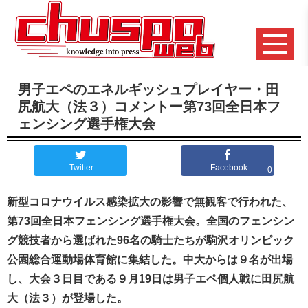
男子エペのエネルギッシュプレイヤー・田
尻航大（法３）コメントー第73回全日本フ
ェンシング選手権大会
Twitter
Facebook
0
新型コロナウイルス感染拡大の影響で無観客で行われた、
第73回全日本フェンシング選手権大会。全国のフェンシン
グ競技者から選ばれた96名の騎士たちが駒沢オリンピック
公園総合運動場体育館に集結した。中大からは９名が出場
し、大会３日目である９月19
日は男子エペ個人戦に田尻航
大（法３）が登場した。