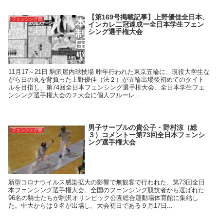
【第169号掲載記事】上野優佳全日本、
フェンシング部
インカレ二冠達成ー全日本学生フェン
シング選手権大会
11月17～21日 駒沢屋内球技場 昨年行われた東京五輪に、現役大学生な
がら日の丸を背負った上野優佳（法２）が五輪出場後初めてのタイト
ルを目指し、第74回全日本フェンシング選手権大会、全日本学生フェ
ンシング選手権大会の２大会に個人フルーレ...
男子サーブルの貴公子・野村涼（総
フェンシング部
３）コメントー第73回全日本フェンシ
ング選手権大会
新型コロナウイルス感染拡大の影響で無観客で行われた、第73回全日
本フェンシング選手権大会。全国のフェンシング競技者から選ばれた
96名の騎士たちが駒沢オリンピック公園総合運動場体育館に集結し
た。中大からは９名が出場し、大会初日である９月17日...